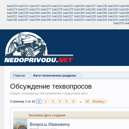
link5250
link5251
link5252
link5253
link5254
link5255
link5256
link5257
link5258
link5259
link526
link5274
link5275
link5276
link5277
link5278
link5279
link5280
link5281
link5282
link5283
link528
link5298
link5299
link5300
link5301
link5302
link5303
link5304
link5305
link5306
link5307
link530
link5322
link5323
link5324
link5325
link5326
link5327
link5328
link5329
link5330
link5331
link533
link5346
link5347
link5348
link5349
link5350
link5351
link5352
link5353
link5354
link5355
link535
link5370
lin
Главная
Авто-технические разделы
Обсуждение техвопросов
Общие техвопросы обслуживания и подготовки авто
Страница 1 из 16
1
2
3
4
5
6
→
16
Вперёд >
Заголовок
Дата создания
Вопросы Ивановичу