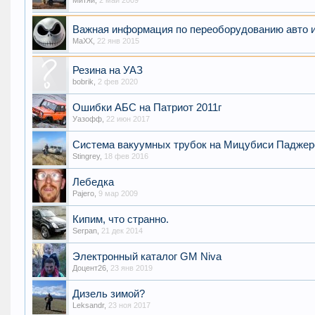
Митяй
,
2 май 2009
Важная информация по переоборудованию авто 
MaXX
,
22 янв 2015
Резина на УАЗ
bobrik
,
2 фев 2020
Ошибки АБС на Патриот 2011г
Уазофф
,
22 июн 2017
Система вакуумных трубок на Мицубиси Паджеро 2
Stingrey
,
18 фев 2016
Лебедка
Pajero
,
9 мар 2009
Кипим, что странно.
Serpan
,
21 дек 2014
Электронный каталог GM Niva
Доцент26
,
23 янв 2019
Дизель зимой?
Leksandr
,
23 ноя 2017