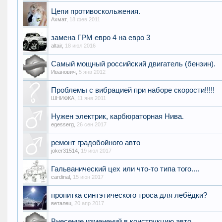
Цепи противоскольжения.
Ахмат
,
18 фев 2011
замена ГРМ евро 4 на евро 3
altair
,
18 июл 2016
Самый мощный российский двигатель (бензин).
Иванович
,
5 янв 2012
Проблемы с вибрацией при наборе скорости!!!!!
ШНИФКА
,
11 янв 2011
Нужен электрик, карбюраторная Нива.
egesserg
,
26 сен 2017
ремонт градобойного авто
joker31514
,
19 июл 2017
Гальванический цех или что-то типа того....
cardinal
,
15 июн 2017
пропитка синтэтического троса для лебёдки?
веталец
,
20 апр 2017
Внесение изменений в конструкцию авто.