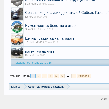
Иванович
,
25 фев 2010
Сравнение динамики двигателей Соболь Газель 
Качок
,
28 май 2017
Нужен чертёж болотного якоря!
ShekSpirt
,
29 мар 2017
Цепная раздатка на патриоте
JOHN UAZ 469
,
7 янв 2017
потек Гур на ниве
Витя
,
8 янв 2017
Показано тем: с 1 по 20 из 316.
Страница 1 из 16
1
2
3
4
5
6
→
16
Вперёд >
Главная
Авто-технические разделы
2007–