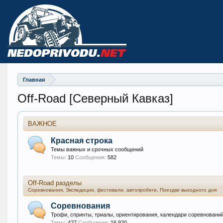
Главная
Off-Road [Северный Кавказ]
ВАЖНОЕ
Красная строка
Темы важных и срочных сообщений
Темы:
10
Сообщения:
582
Off-Road разделы
Соревнования, Экспедиции, фестивали, автопробеги, Поездки выходного дня
Соревнования
Трофи, спринты, триалы, ориентирования, календари соревнований
Темы:
427
Сообщения:
16.920