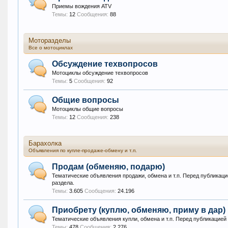
Приемы вождения ATV
Темы:
12
Сообщения:
88
Моторазделы
Все о мотоциклах
Обсуждение техвопросов
Мотоциклы обсуждение техвопросов
Темы:
5
Сообщения:
92
Общие вопросы
Мотоциклы общие вопросы
Темы:
12
Сообщения:
238
Барахолка
Объявления по купле-продаже-обмену и т.п.
Продам (обменяю, подарю)
Тематические объявления продажи, обмена и т.п. Перед публикац
раздела.
Темы:
3.605
Сообщения:
24.196
Приобрету (куплю, обменяю, приму в дар)
Тематические объявления купли, обмена и т.п. Перед публикацией
Темы:
478
Сообщения:
2.276