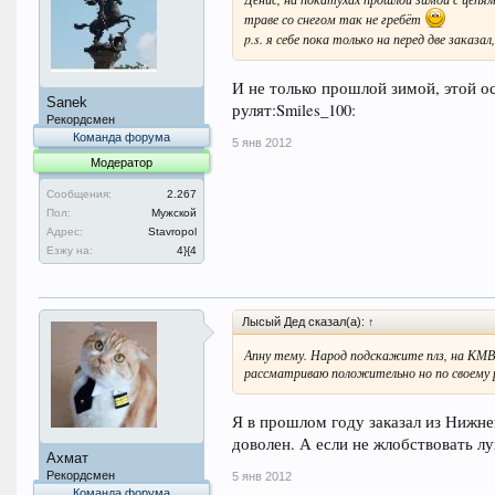
траве со снегом так не гребёт
p.s. я себе пока только на перед две заказа
И не только прошлой зимой, этой о
Sanek
рулят:Smiles_100:
Рекордсмен
Команда форума
5 янв 2012
Модератор
Сообщения:
2.267
Пол:
Мужской
Адрес:
Stavropol
Езжу на:
4}{4
Лысый Дед сказал(а):
↑
Апну тему. Народ подскажите плз, на КМВ
рассматриваю положительно но по своему ра
Я в прошлом году заказал из Нижне
доволен. А если не жлобствовать лук
Ахмат
Рекордсмен
5 янв 2012
Команда форума