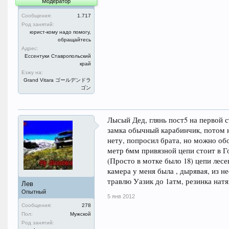
Модератор
Сообщения:
1.717
Род занятий:
юрист-кому надо помогу,
обращайтесь
Адрес:
Ессентуки Ставропольский
край
Езжу на:
Grand Vitara ゴールデンドラ
ゴン
Лысый Дед, глянь пост5 на первой с
замка обычный карабинчик, потом н
нету, попросил брата, но можно об
метр 6мм привязной цепи стоит в Го
(Просто в мотке было 18) цепи лесе
камера у меня была , дырявая, из не
травлю Уазик до 1атм, резинка натя
Лев
Опытный
5 янв 2012
Сообщения:
278
Пол:
Мужской
Род занятий: