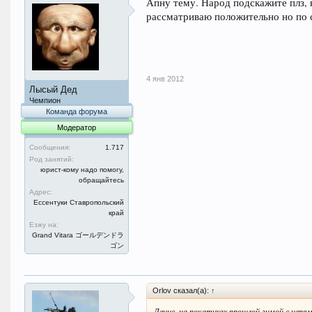
Апну тему. Народ подскажите плз, 
рассматриваю положительно но по с
4 янв 2012
Лысый Дед
Чемпион
Команда форума
Модератор
Сообщения:
1.717
Род занятий:
юрист-кому надо помогу,
обращайтесь
Адрес:
Ессентуки Ставропольский
край
Езжу на:
Grand Vitara ゴールデンドラ
ゴン
Orlov сказал(а):
↑
Денис, на покатухах прошлой зимой с цепям