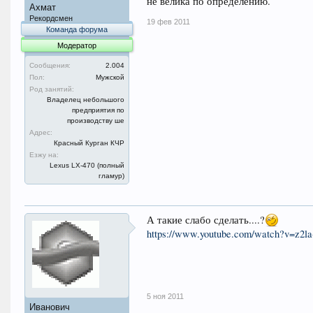
не велика по определению.
Ахмат
Рекордсмен
19 фев 2011
Команда форума
Модератор
Сообщения:
2.004
Пол:
Мужской
Род занятий:
Владелец небольшого
предприятия по
производству ше
Адрес:
Красный Курган КЧР
Езжу на:
Lexus LX-470 (полный
гламур)
А такие слабо сделать....?
https://www.youtube.com/watch?v=z2l
5 ноя 2011
Иванович