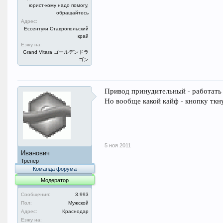
юрист-кому надо помогу,
обращайтесь
Адрес:
Ессентуки Ставропольский
край
Езжу на:
Grand Vitara ゴールデンドラ
ゴン
Привод принудительный - работать бу
Но вообще какой кайф - кнопку ткнул
5 ноя 2011
Иванович
Тренер
Команда форума
Модератор
Сообщения:
3.993
Пол:
Мужской
Адрес:
Краснодар
Езжу на: