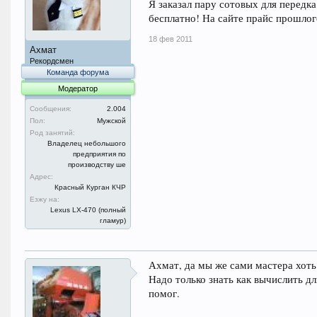
Я заказал пару сотовых для перед
бесплатно! На сайте прайс прошло
18 фев 2011
Ахмат
Рекордсмен
Команда форума
Модератор
Сообщения:
2.004
Пол:
Мужской
Род занятий:
Владелец небольшого
предприятия по
производству ше
Адрес:
Красный Курган КЧР
Езжу на:
Lexus LX-470 (полный
гламур)
Ахмат, да мы же сами мастера хоть
Надо только знать как вычислить дл
помог.