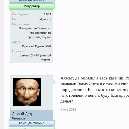
Модератор
Сообщения:
2.004
Пол:
Мужской
Род занятий:
Владелец небольшого
предприятия по
производству ше
Адрес:
Красный Курган КЧР
Езжу на:
Lexus LX-470 (полный
гламур)
Ахмат, да облазил я весь казачий. 
замками (намучался я с такими еще 
определению. Если кто-то кинет че
изготовлению цепей, буду благодаре
делал?
5 янв 2012
Лысый Дед
Чемпион
Команда форума