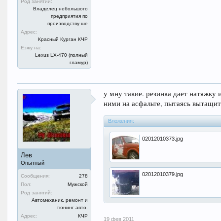
Род занятий:
Владелец небольшого
предприятия по
производству ше
Адрес:
Красный Курган КЧР
Езжу на:
Lexus LX-470 (полный
гламур)
у мну такие. резинка дает натяжку 
ними на асфальте, пытаясь вытащит
Вложения:
02012010373.jpg
Лев
Опытный
02012010379.jpg
Сообщения:
278
Пол:
Мужской
Род занятий:
Автомеханик, ремонт и
тюнинг авто.
Адрес:
КЧР
19 фев 2011