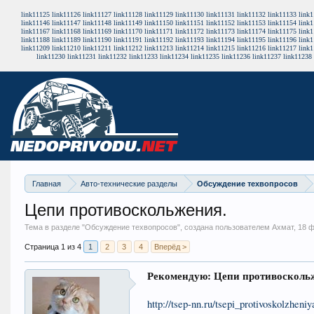
link11125
link11126
link11127
link11128
link11129
link11130
link11131
link11132
link11133
link
link11146
link11147
link11148
link11149
link11150
link11151
link11152
link11153
link11154
link
link11167
link11168
link11169
link11170
link11171
link11172
link11173
link11174
link11175
link
link11188
link11189
link11190
link11191
link11192
link11193
link11194
link11195
link11196
link
link11209
link11210
link11211
link11212
link11213
link11214
link11215
link11216
link11217
link
link11230
link11231
link11232
link11233
link11234
link11235
link11236
link11237
link11238
Главная
Авто-технические разделы
Обсуждение техвопросов
Цепи противоскольжения.
Тема в разделе "
Обсуждение техвопросов
", создана пользователем Ахмат,
18 ф
Страница 1 из 4
1
2
3
4
Вперёд >
Рекомендую: Цепи противосколь
http://tsep-nn.ru/tsepi_protivoskolzheniy