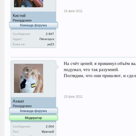
18 фев 2011
Кистей
Рекордсмен
Команда форума
Сообщения:
2.647
Адрес:
Пятигорск
Езжу на:
уаZJ
На счёт цепей; я прикинул объём в
подумал, что так разумней.
Поглядим, что они пришлют, и сде
19 фев 2011
Ахмат
Рекордсмен
Команда форума
Модератор
Сообщения:
2.004
Пол:
Мужской