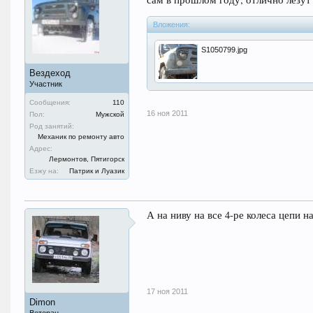
Вложения:
S1050799.jpg
Вездеход
Участник
Сообщения:
110
16 ноя 2011
Пол:
Мужской
Род занятий:
Механик по ремонту авто
Адрес:
Лермонтов, Пятигорск
Езжу на:
Патрик и Луазик
А на ниву на все 4-ре колеса цепи 
17 ноя 2011
Dimon