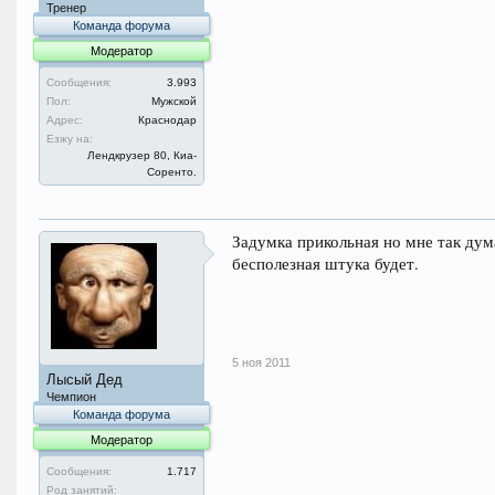
Тренер
Команда форума
Модератор
Сообщения:
3.993
Пол:
Мужской
Адрес:
Краснодар
Езжу на:
Лендкрузер 80, Киа-
Соренто.
Задумка прикольная но мне так дума
бесполезная штука будет.
5 ноя 2011
Лысый Дед
Чемпион
Команда форума
Модератор
Сообщения:
1.717
Род занятий: