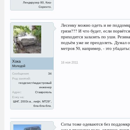
Лендкрузер 80, Киа-
Соренто.
Лесенку можно одеть и не поддомкр
грязи??? И что будет, если порвётс
приходится залазить по уши. Резина 
подъём уже не преодолеть. Думал о 
метров 50, например, - это убадат
Хока
16 ноя 2011
Молодой
Сообщения:
34
Род занятий:
геодезист/кадастровый
инженер
Адрес:
Ставрополь
Езжу на:
ШНГ, 2003г.в., лифт, МТ29",
бла-бла-бла.
Соты тоже одеваются без поддомкра
сам в прошлом году, отлично лезут 