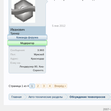
5 янв 2012
Иванович
Тренер
Команда форума
Модератор
Сообщения:
3.993
Пол:
Мужской
Адрес:
Краснодар
Езжу на:
Лендкрузер 80, Киа-
Соренто.
Страница 1 из 4
1
2
3
4
Вперёд >
Главная
Авто-технические разделы
Обсуждение техвопросов
2007–