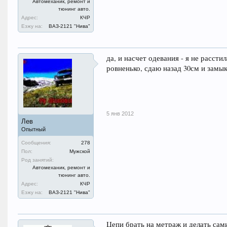
Автомеханик, ремонт и
тюнинг авто.
Адрес:
КЧР
Езжу на:
ВАЗ-2121 "Нива"
да, и насчет одевания - я не расст
ровненько, сдаю назад 30см и замык
5 янв 2012
Лев
Опытный
Сообщения:
278
Пол:
Мужской
Род занятий:
Автомеханик, ремонт и
тюнинг авто.
Адрес:
КЧР
Езжу на:
ВАЗ-2121 "Нива"
Цепи брать на метраж и делать сами