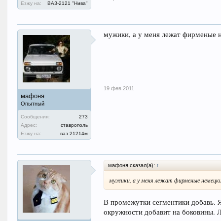
Езжу на:
ВАЗ-2121 "Нива"
мужики, а у меня лежат фирменые н
19 фев 2011
мафоня
Опытный
Сообщения:
273
Адрес:
ставрополь
Езжу на:
ваз 21214м
мафоня сказал(а):
↑
мужики, а у меня лежат фирменые немецкие
В промежутки сегментики добавь. Я
окружности добавит на боковины. Л