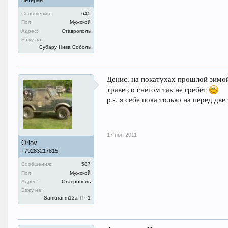
Ветеран
Сообщения:
645
Пол:
Мужской
Адрес:
Ставрополь
Езжу на:
Субару Нива Соболь
Денис, на покатухах прошлой зимой
траве со снегом так не гребёт
p.s. я себе пока только на перед две
17 ноя 2011
Orlov
+79283217815
Сообщения:
587
Пол:
Мужской
Адрес:
Ставрополь
Езжу на:
Samurai m13a ТР-1