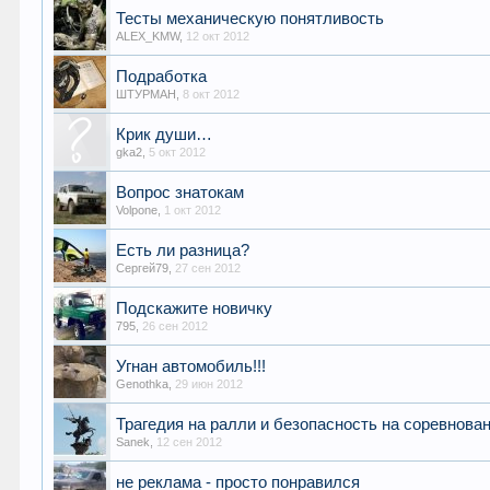
Тесты механическую понятливость
ALEX_KMW
,
12 окт 2012
Подработка
ШТУРМАН
,
8 окт 2012
Крик души…
gka2
,
5 окт 2012
Вопрос знатокам
Volpone
,
1 окт 2012
Есть ли разница?
Сергей79
,
27 сен 2012
Подскажите новичку
795
,
26 сен 2012
Угнан автомобиль!!!
Genothka
,
29 июн 2012
Трагедия на ралли и безопасность на соревнова
Sanek
,
12 сен 2012
не реклама - просто понравился