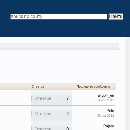
Ответов
Последнее сообщение ↓
aligofr_en
Ответов:
7
4 ноя 2012
Pole
Ответов:
4
30 окт 2012
Pajero
Ответов:
0