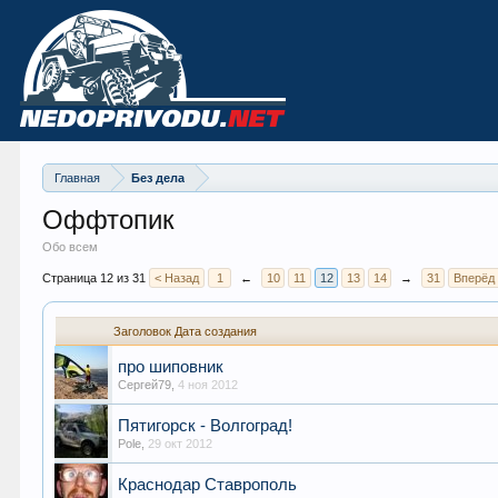
Главная
Без дела
Оффтопик
Обо всем
Страница 12 из 31
< Назад
1
←
10
11
12
13
14
→
31
Вперёд
Заголовок
Дата создания
про шиповник
Сергей79
,
4 ноя 2012
Пятигорск - Волгоград!
Pole
,
29 окт 2012
Краснодар Ставрополь