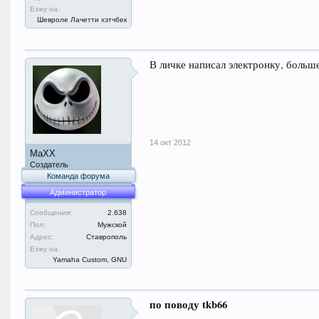
Езжу на:
Шевроле Лачетти хэтчбек
В личке написал электронку, больш
14 окт 2012
MaXX
Создатель
Команда форума
Администратор
Сообщения:
2.638
Пол:
Мужской
Адрес:
Ставрополь
Езжу на:
Yamaha Custom, GNU
по поводу tkb66