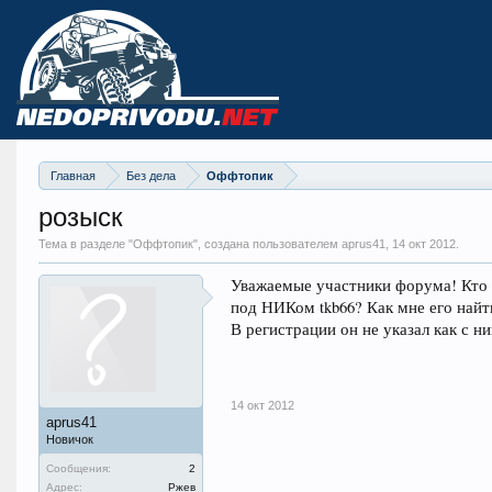
Главная
Без дела
Оффтопик
розыск
Тема в разделе "
Оффтопик
", создана пользователем aprus41,
14 окт 2012
.
Уважаемые участники форума! Кто 
под НИКом tkb66? Как мне его найт
В регистрации он не указал как с ним
14 окт 2012
aprus41
Новичок
Сообщения:
2
Адрес:
Ржев