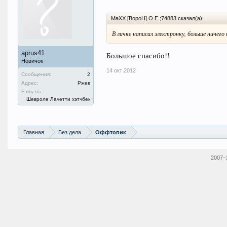
MaXX [BopoH] O.E.;74883 сказал(а):
В личке написал электронку, больше ничего 
aprus41
Большое спасибо!!
Новичок
14 окт 2012
Сообщения:
2
Адрес:
Ржев
Езжу на:
Шевроле Лачетти хэтчбек
Главная
Без дела
Оффтопик
2007–