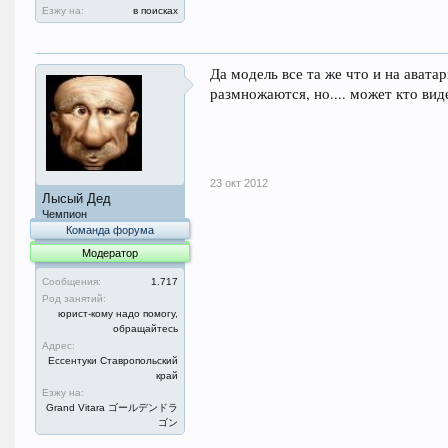
Езжу на:
в поисках
Да модель все та же что и на аватар
размножаются, но.... может кто вид
23 окт 2012
Лысый Дед
Чемпион
Команда форума
Модератор
Сообщения:
1.717
Род занятий:
юрист-кому надо помогу,
обращайтесь
Адрес:
Ессентуки Ставропольский
край
Езжу на:
Grand Vitara ゴールデンドラ
ゴン