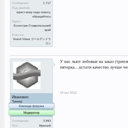
Сообщения:
1.717
Род занятий:
юрист-кому надо помогу,
обращайтесь
Адрес:
Ессентуки Ставропольский
край
Езжу на:
Grand Vitara ゴールデンドラ
ゴン
У нас льют лобовые на заказ (трипле
пятерка....кстати качество лучше че
24 окт 2012
Иванович
Тренер
Команда форума
Модератор
Сообщения:
3.993
Пол:
Мужской