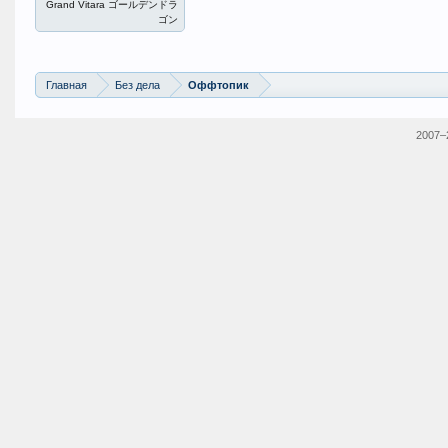
Grand Vitara ゴールデンドラ
ゴン
Главная
Без дела
Оффтопик
2007–