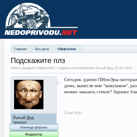
Главная
Без дела
Оффтопик
Подскажите плз
Тема в разделе "
Оффтопик
", создана пользователем Лысый Дед,
23 окт 2012
.
Сегодня, удачно ПИонЭры (которых 
дома, вынесли мне "камушком", раз
можно заказать стекло? Заранее бла
23 окт 2012
Лысый Дед
Чемпион
Команда форума
Модератор