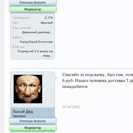
Команда форума
Модератор
Сообщения:
2.776
Пол:
Мужской
Род занятий:
Диванный джиппер…
Адрес:
Город-Герой Ессентуки
Езжу на:
Touareg vr6 3.2 коплю на
Ниву…
Спасибо за подсказку, был там, толь
6 руб. Нашел человека доставка 7 д
понадобится.
24 окт 2012
Лысый Дед
Чемпион
Команда форума
Модератор