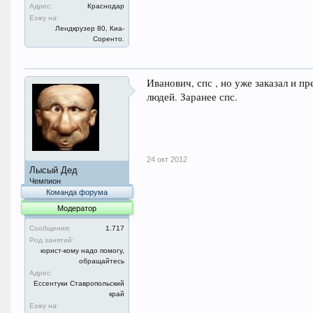
Адрес:
Краснодар
Езжу на:
Лендкрузер 80, Киа-
Соренто.
Иванович, спс , но уже заказал и п
людей. Заранее спс.
24 окт 2012
Лысый Дед
Чемпион
Команда форума
Модератор
Сообщения:
1.717
Род занятий:
юрист-кому надо помогу,
обращайтесь
Адрес:
Ессентуки Ставропольский
край
Езжу на: