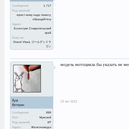
Сообщения:
1.717
Род занятий:
юрист-кому надо помогу,
обращайтесь
Адрес:
Ессентуки Ставропольский
край
Езжу на:
Grand Vitara ゴールデンドラ
ゴン
модель мотоцикла бы указать не ме
ilya
23 окт 2012
Ветеран
Сообщения:
889
Пол:
Мужской
Род занятий:
ИТ
Адрес:
Железноводск