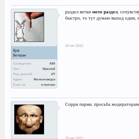
мото раздел
раздел ветки
, сочувст
быстро, то тут думаю выход один, 
23 окт 2012
ilya
Ветеран
Сообщения:
889
Пол:
Мужской
Род занятий:
ИТ
Адрес:
Железноводск
Езжу на:
в поисках
Сорри парни, просьба модераторам
23 окт 2012