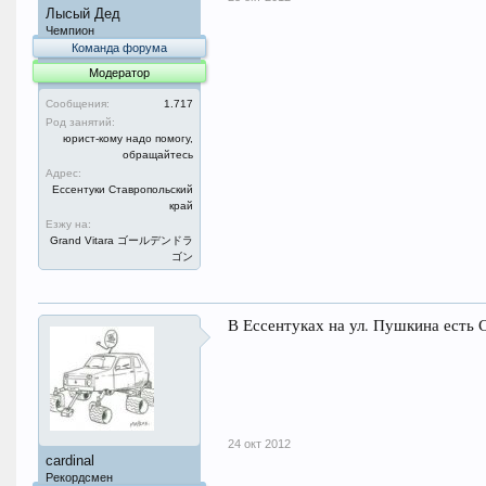
Лысый Дед
Чемпион
Команда форума
Модератор
Сообщения:
1.717
Род занятий:
юрист-кому надо помогу,
обращайтесь
Адрес:
Ессентуки Ставропольский
край
Езжу на:
Grand Vitara ゴールデンドラ
ゴン
В Ессентуках на ул. Пушкина есть С
24 окт 2012
cardinal
Рекордсмен