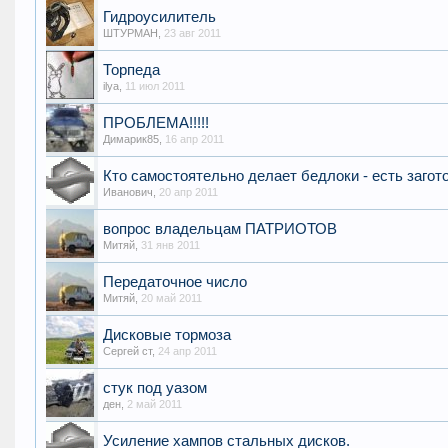
Гидроусилитель
ШТУРМАН
,
23 авг 2011
Торпеда
ilya
,
11 июл 2011
ПРОБЛЕМА!!!!!
Димарик85
,
16 апр 2011
Кто самостоятельно делает бедлоки - есть загот
Иванович
,
20 апр 2011
вопрос владельцам ПАТРИОТОВ
Митяй
,
31 янв 2011
Передаточное число
Митяй
,
20 май 2011
Дисковые тормоза
Сергей ст
,
24 апр 2011
стук под уазом
ден
,
2 май 2011
Усиление хампов стальных дисков.