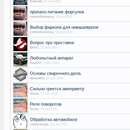
Алексий
,
21 янв 2011
пропало питание форсунок
centerofuniverse
,
13 ноя 2011
Выбор фаркопа для нивашевроле
centerofuniverse
,
16 июл 2011
Вопрос про проставки
Витос
,
12 июн 2011
Любопытный аппарат
max653
,
3 фев 2010
Основы сварочного дела.
Иванович
,
22 дек 2009
Сильно греется амперметр
Vozan
,
23 сен 2011
Реле поворотов
Vozan
,
23 сен 2011
Обработка автомобиля
Самогонщик
,
13 сен 2011