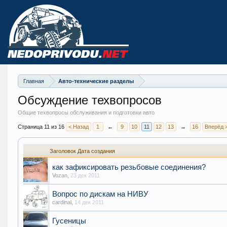
Главная
Авто-технические разделы
Обсуждение техвопросов
Общие техвопросы обслуживания и подготовки авто
Страница 11 из 16
< Назад
1
←
9
10
11
12
13
→
16
Вперёд 
Заголовок
Дата создания
как зафиксировать резьбовые соединения?
Vozan
,
23 дек 2011
Вопрос по дискам на НИВУ
cardinal
,
14 дек 2011
Гусеницы