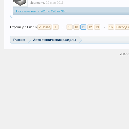
Иванович
,
29 мар 2011
Показано тем: с 201 по 220 из 316.
Страница 11 из 16
< Назад
1
←
9
10
11
12
13
→
16
Вперёд 
Главная
Авто-технические разделы
2007–