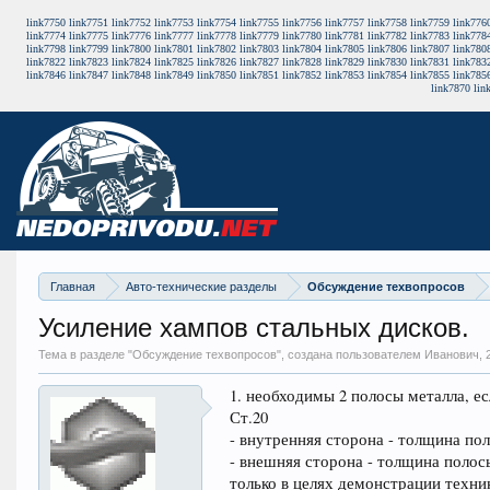
link7750
link7751
link7752
link7753
link7754
link7755
link7756
link7757
link7758
link7759
link776
link7774
link7775
link7776
link7777
link7778
link7779
link7780
link7781
link7782
link7783
link778
link7798
link7799
link7800
link7801
link7802
link7803
link7804
link7805
link7806
link7807
link780
link7822
link7823
link7824
link7825
link7826
link7827
link7828
link7829
link7830
link7831
link783
link7846
link7847
link7848
link7849
link7850
link7851
link7852
link7853
link7854
link7855
link785
link7870
lin
Главная
Авто-технические разделы
Обсуждение техвопросов
Усиление хампов стальных дисков.
Тема в разделе "
Обсуждение техвопросов
", создана пользователем Иванович,
1. необходимы 2 полосы металла, ес
Ст.20
- внутренняя сторона - толщина пол
- внешняя сторона - толщина полосы
только в целях демонстрации техни