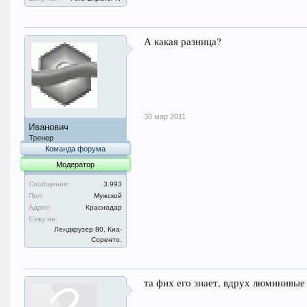
А какая разница?
30 мар 2011
Иванович
Тренер
Команда форума
Модератор
Сообщения:
3.993
Пол:
Мужской
Адрес:
Краснодар
Езжу на:
Лендкрузер 80, Киа-
Соренто.
та фих его знает, вдрух люминивые