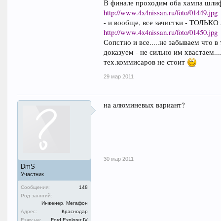
В финале проходим оба хампа шлиф
http://www.4x4nissan.ru/foto/01449.jpg
- и вообще, все зачистки - ТОЛЬКО
http://www.4x4nissan.ru/foto/01450.jpg
Сопстно и все.....не забываем что в
доказуем - не сильно им хвастаем..
тех.коммисаров не стоит
29 мар 2011
на алюминевых вариант?
30 мар 2011
DmS
Участник
Сообщения:
148
Род занятий:
Инженер, Мегафон
Адрес:
Краснодар
Езжу на:
Ford Explorer IV