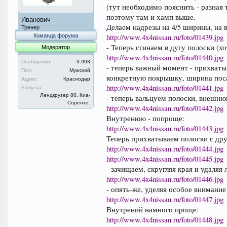
(тут необходимо пояснить - разная 
поэтому там и хамп выше.
Иванович
Делаем надрезы на 4/5 ширины, на 
Тренер
Команда форума
http://www.4x4nissan.ru/foto/01439.jpg
- Теперь сгинаем в дугу полоски (х
Модератор
http://www.4x4nissan.ru/foto/01440.jpg
Сообщения:
3.993
- теперь важный момент - прихваты
Пол:
Мужской
конкретную покрышку, ширина пос
Адрес:
Краснодар
http://www.4x4nissan.ru/foto/01441.jpg
Езжу на:
Лендкрузер 80, Киа-
- теперь вальцуем полоски, внешню
Соренто.
http://www.4x4nissan.ru/foto/01442.jpg
Внутренюю - попроще:
http://www.4x4nissan.ru/foto/01443.jpg
Теперь прихватываем полоски с дру
http://www.4x4nissan.ru/foto/01444.jpg
http://www.4x4nissan.ru/foto/01445.jpg
- зачищаем, скругляя края и удаляя
http://www.4x4nissan.ru/foto/01446.jpg
- опять-же, уделяя особое внимани
http://www.4x4nissan.ru/foto/01447.jpg
Внутрений намного проще:
http://www.4x4nissan.ru/foto/01448.jpg