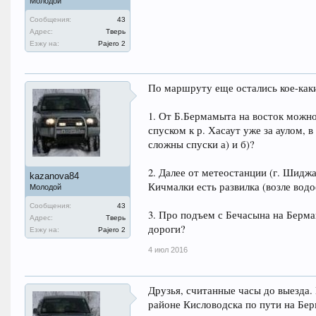
Молодой
Сообщения:
43
Адрес:
Тверь
Езжу на:
Pajero 2
По маршруту еще остались кое-каки
1. От Б.Бермамыта на восток можно
спуском к р. Хасаут уже за аулом, 
сложны спуски а) и б)?
2. Далее от метеостанции (г. Шидж
kazanova84
Кичмалки есть развилка (возле водо
Молодой
Сообщения:
43
3. Про подъем с Бечасына на Берма
Адрес:
Тверь
дороги?
Езжу на:
Pajero 2
4 июл 2016
Друзья, считанные часы до выезда
районе Кисловодска по пути на Б