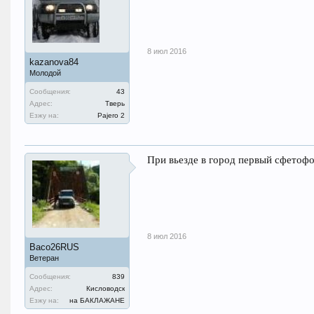
8 июл 2016
kazanova84
Молодой
Сообщения:
43
Адрес:
Тверь
Езжу на:
Pajero 2
При вьезде в город первый сфетофо
8 июл 2016
Васо26RUS
Ветеран
Сообщения:
839
Адрес:
Кисловодск
Езжу на:
на БАКЛАЖАНЕ