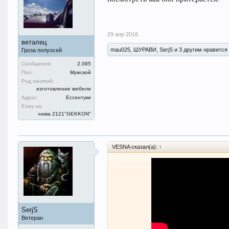
29 апр 2016
веталец
mau025, ШУРАВИ, SerjS и 3 другим нравится 
Гроза полуосей
Сообщения:
2.095
Пол:
Мужской
Род занятий:
изготовление мебели
Адрес:
Ессентуки
Езжу на:
-нива 2121"GEKKON"
VESNA сказал(а):
↑
SerjS
Ветеран