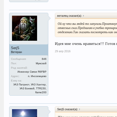
веталец сказал(а):
↑
Ой ну что вы людей то запугали.Проатяну
отвесных скал.Предлагаю в учебно тренир
отделению.Так сказать посмотреть как он
Идея мне очень нравиться!!! Готов в
SerjS
29 апр 2016
Ветеран
Сообщения:
846
Пол:
Мужской
Род занятий:
Инженер Связи R6FBP
Адрес:
п. Иноземцево
Езжу на:
УАЗ Патриот, УАЗ Хантер,
УАЗ Боевой, TTR150,
flame200
SerjS сказал(а):
↑