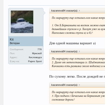
kazanova84 сказал(а):
↑
По маршруту еще остались кое-какие вопро
1. От Б.Бермамыта на восток можно ехать
дальнейшим спуском к р. Хасаут уже за аул
Насколько сложны спуски а) и б)?
Kit
Для одной машины вариант а)
Ветеран
Сообщения:
776
kazanova84 сказал(а):
↑
Пол:
Мужской
Адрес:
Кисловодск
По маршруту еще остались кое-какие вопро
Езжу на:
Pajero Sport
2. Далее от метеостанции (г. Шиджатмаз)
Кичмалки есть развилка (возле водоема) и 
По сухому легко. После дождей не 
kazanova84 сказал(а):
↑
По маршруту еще остались кое-какие вопро
3. Про подъем с Бечасына на Бермамыт уж
состояние дороги?