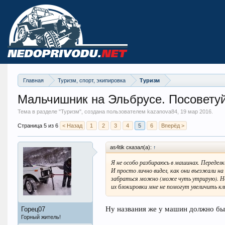
Главная
Туризм, спорт, экипировка
Туризм
Мальчишник на Эльбрусе. Посовету
Тема в разделе "
Туризм
", создана пользователем kazanova84,
19 мар 2016
.
Страница 5 из 6
< Назад
1
2
3
4
5
6
Вперёд >
as4tik сказал(а):
↑
Я не особо разбираюсь в машинах. Переделк
И просто лично видел, как они въезжали на
забраться можно (може чуть утрирую). Но
их блокировки мне не помогут увеличить к
Ну названия же у машин должно быть
Горец07
Горный житель!