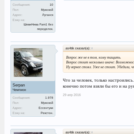
Сообщения:
10
Пол:
Мужской
Адрес:
Луганск
Езжу на:
ШевиНива Fam1 без
переделок.
as4tik сказал(а):
↑
Вопрос же не в том, кому тащить.
Вопрос стоит несколько иначе: Возможнос
Ну вернее стоял. Уже не стоит. Убедили, ч
Что за человек, только настроилис
Serpan
конечно потом взяли бы его и на р
Чемпион
29 апр 2016
Сообщения:
1.978
Пол:
Мужской
Адрес:
Ессентуки
Езжу на:
Рекстон.
as4tik сказал(а):
↑