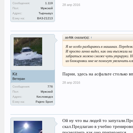
Сообщения:
1.119
28 апр 2016
Пол:
Мужской
Адрес:
Тырныауз
Езжу на:
ВАЗ-21213
as4tik сказал(а):
↑
Я не особо разбираюсь в машинах. Переделк
И просто лично видел, как они въезжали на
забраться можно (може чуть утрирую). Но
их блокировки мне не помогут увеличить к
Парни, здесь на асфальте столько в
Kit
Ветеран
28 апр 2016
Сообщения:
776
Пол:
Мужской
Адрес:
Кисловодск
Езжу на:
Pajero Sport
Ой ну что вы людей то запугали.Пр
скал.Предлагаю в учебно тренирово
посмотреть как оно притерается.