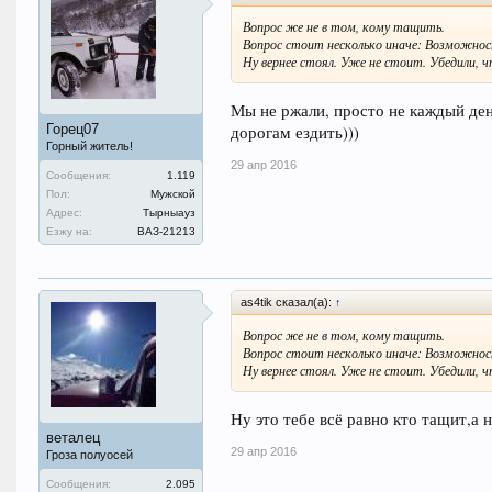
Вопрос же не в том, кому тащить.
Вопрос стоит несколько иначе: Возможнос
Ну вернее стоял. Уже не стоит. Убедили, ч
Мы не ржали, просто не каждый ден
Горец07
дорогам ездить)))
Горный житель!
29 апр 2016
Сообщения:
1.119
Пол:
Мужской
Адрес:
Тырныауз
Езжу на:
ВАЗ-21213
as4tik сказал(а):
↑
Вопрос же не в том, кому тащить.
Вопрос стоит несколько иначе: Возможнос
Ну вернее стоял. Уже не стоит. Убедили, ч
Ну это тебе всё равно кто тащит,а 
веталец
29 апр 2016
Гроза полуосей
Сообщения:
2.095