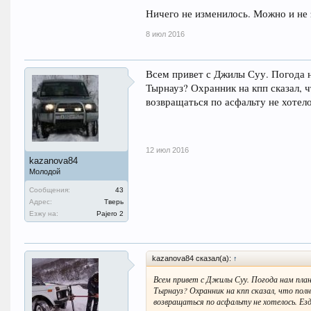
Ничего не изменилось. Можно и не 
8 июл 2016
Всем привет с Джилы Суу. Погода н
Тырнауз? Охранник на кпп сказал, ч
возвращаться по асфальту не хотел
12 июл 2016
kazanova84
Молодой
Сообщения:
43
Адрес:
Тверь
Езжу на:
Pajero 2
kazanova84 сказал(а):
↑
Всем привет с Джилы Суу. Погода нам план
Тырнауз? Охранник на кпп сказал, что полн
возвращаться по асфальту не хотелось. Ез