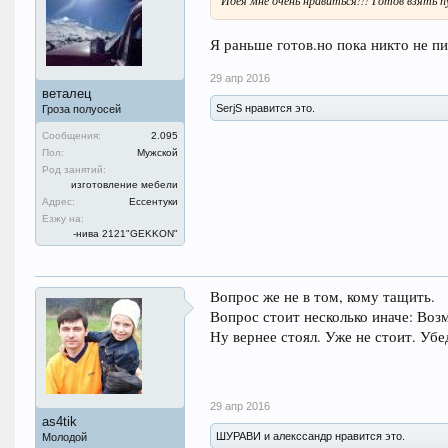
Идея мне очень нравиться!!! Готов взять пу
Я раньше готов.но пока никто не п
29 апр 2016
веталец
SerjS нравится это.
Гроза полуосей
Сообщения:
2.095
Пол:
Мужской
Род занятий:
изготовление мебели
Адрес:
Ессентуки
Езжу на:
-нива 2121"GEKKON"
Вопрос же не в том, кому тащить.
Вопрос стоит несколько иначе: Во
Ну вернее стоял. Уже не стоит. Убе
29 апр 2016
as4tik
ШУРАВИ и алекссандр нравится это.
Молодой