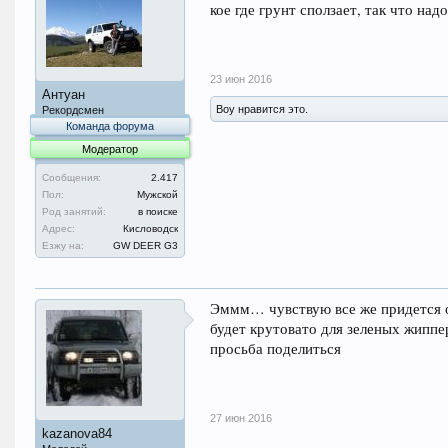
кое где грунт сползает, так что на
23 июн 2016
Антуан
Boy нравится это.
Рекордсмен
Команда форума
Модератор
Сообщения:
2.417
Пол:
Мужской
Род занятий:
в поиске
Адрес:
Кисловодск
Езжу на:
GW DEER G3
Эммм… чувствую все же придется о
будет крутовато для зеленых жиппе
просьба поделиться
27 июн 2016
kazanova84