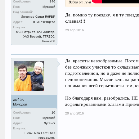
Видео от revit
Сообщения:
846
Пол:
Мужской
Род занятий:
Да, помню ту поездку, я в ту поезд
Инженер Связи R6FBP
славная!!!
Адрес:
п. Иноземцево
Езжу на:
29 апр 2016
УАЗ Патриот, УАЗ Хантер,
УАЗ Боевой, TTR150,
flame200
Да, красоты невообразимые. Потому
без сложных участков то складывает
подготовленной, но и даже не полн
недопонимания. Мысле ведь на раст
понимания всей серьезности тем, к
Но благодаря вам, разобрались. НЕ
as4tik
асфальтированными благами Приэль
Молодой
Сообщения:
10
29 апр 2016
Пол:
Мужской
Адрес:
Луганск
Езжу на:
ШевиНива Fam1 без
переделок.