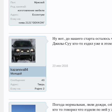
Пол:
Мужской
Род занятий:
изготовление мебели
Адрес:
Ессентуки
Езжу на:
-нива 2121"GEKKON"
Ну вот, до нашего старта осталось
Джилы-Суу кто-то ездил уже в этом
23 июн 2016
kazanova84
Молодой
Сообщения:
43
Адрес:
Тверь
Езжу на:
Pajero 2
Погода нормальная, лили дожди, сей
кто то говорил что ездили по ней у