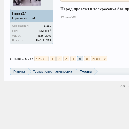
Народ проехал в воскресенье без 
Горец07
12 июл 2016
Горный житель!
Сообщения:
1.119
Пол:
Мужской
Адрес:
Тырныауз
Езжу на:
ВАЗ-21213
Страница 5 из 6
< Назад
1
2
3
4
5
6
Вперёд >
Главная
Туризм, спорт, экипировка
Туризм
2007–