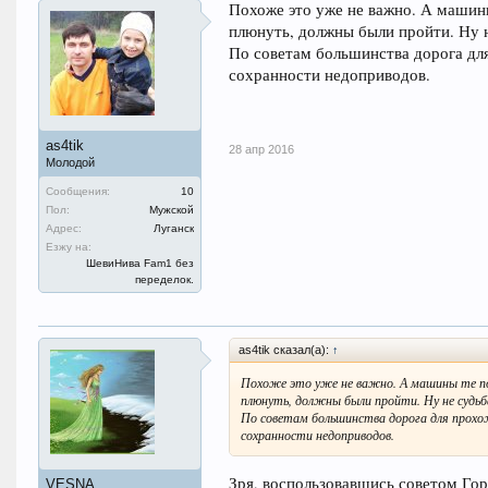
Похоже это уже не важно. А машины
плюнуть, должны были пройти. Ну н
По советам большинства дорога для
сохранности недоприводов.
as4tik
28 апр 2016
Молодой
Сообщения:
10
Пол:
Мужской
Адрес:
Луганск
Езжу на:
ШевиНива Fam1 без
переделок.
as4tik сказал(а):
↑
Похоже это уже не важно. А машины те поч
плюнуть, должны были пройти. Ну не судьба
По советам большинства дорога для прохо
сохранности недоприводов.
Зря, воспользовавшись советом Гор
VESNA