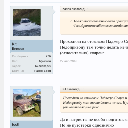
Качок сказал(а):
↑
Только подготовленые авто пройд
Фольфрамомолибденового комбина
Проходили на стоковом Паджеро Сп
Kit
Недоприводу там точно делать неч
Ветеран
(относительно) клиренс.
Сообщения:
776
Пол:
Мужской
27 апр 2016
Адрес:
Кисловодск
Езжу на:
Pajero Sport
Kit сказал(а):
↑
Проходили на стоковом Паджеро Спорт и С
Недоприводу там точно делать нечего. Нуж
(относительно) клиренс.
Да и патриоты не особо подготовле
tooth
Но не пузотерки однозначно