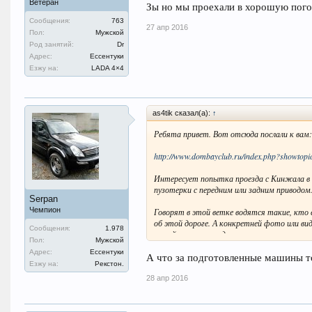
Ветеран
Зы но мы проехали в хорошую пого
Сообщения:
763
27 апр 2016
Пол:
Мужской
Род занятий:
Dr
Адрес:
Ессентуки
Езжу на:
LADA 4×4
as4tik сказал(а):
↑
Ребята привет. Вот отсюда послали к вам:
http://www.dombayclub.ru/index.php?showto
Интересует попытка проезда с Кинжала в 
пузотерки с передним или задним приводом
Serpan
Чемпион
Говорят в этой ветке водятся такие, кто 
об этой дороге. А конкретней фото или ви
Сообщения:
1.978
по ней или нет не едем.
Пол:
Мужской
Адрес:
Ессентуки
Может кто (есть чем) поделиться.
А что за подготовленные машины то
Езжу на:
Рекстон.
Или пошлите в другую ветку, если не жалко
28 апр 2016