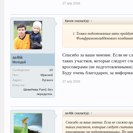
27 апр 2016
Качок сказал(а):
↑
Только подготовленые авто пройд
Фольфрамомолибденового комбина
Спасибо за ваше мнение. Если не с
as4tik
таких участков, которые следует 
Молодой
кросоверами (не подготовленными).
Сообщения:
10
Буду очень благодарен, за информа
Пол:
Мужской
Адрес:
Луганск
27 апр 2016
Езжу на:
ШевиНива Fam1 без
переделок.
as4tik сказал(а):
↑
Спасибо за ваше мнение. Если не сложно 
таких участков, которые следует считать
кросоверами (не подготовленными). По зап