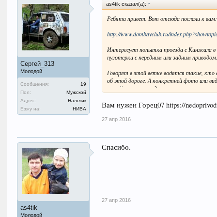
as4tik сказал(а):
↑
Ребята привет. Вот отсюда послали к вам:
http://www.dombayclub.ru/index.php?showto
Интересует попытка проезда с Кинжала в 
пузотерки с передним или задним приводом
Сергей_313
Молодой
Говорят в этой ветке водятся такие, кто 
об этой дороге. А конкретней фото или ви
Сообщения:
19
по ней или нет не едем.
Пол:
Мужской
Адрес:
Нальчик
Может кто (есть чем) поделиться.
Вам нужен Горец07 https://nedoprivod
Езжу на:
НИВА
Или пошлите в другую ветку, если не жалко
27 апр 2016
Спасибо.
27 апр 2016
as4tik
Молодой