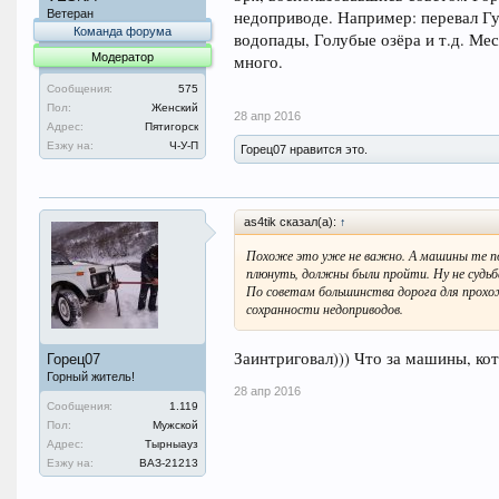
недоприводе. Например: перевал Г
Ветеран
Команда форума
водопады, Голубые озёра и т.д. Ме
Модератор
много.
Сообщения:
575
Пол:
Женский
28 апр 2016
Адрес:
Пятигорск
Езжу на:
Ч-У-П
Горец07 нравится это.
as4tik сказал(а):
↑
Похоже это уже не важно. А машины те поч
плюнуть, должны были пройти. Ну не судьба
По советам большинства дорога для прохо
сохранности недоприводов.
Заинтриговал))) Что за машины, ко
Горец07
Горный житель!
28 апр 2016
Сообщения:
1.119
Пол:
Мужской
Адрес:
Тырныауз
Езжу на:
ВАЗ-21213