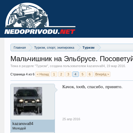
Главная
Туризм, спорт, экипировка
Туризм
Мальчишник на Эльбрусе. Посовету
Тема в разделе "
Туризм
", создана пользователем kazanova84,
19 мар 2016
.
Страница 4 из 6
< Назад
1
2
3
4
5
6
Вперёд >
Качок, tooth, спасибо, принято.
25 апр 2016
kazanova84
Молодой