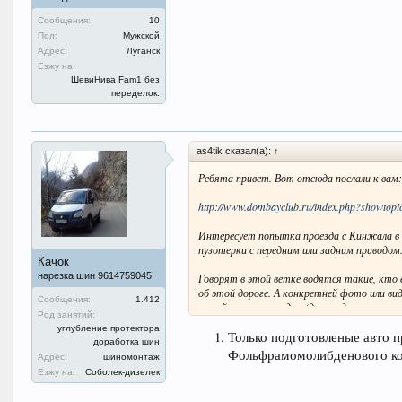
Сообщения:
10
Пол:
Мужской
Адрес:
Луганск
Езжу на:
ШевиНива Fam1 без
переделок.
as4tik сказал(а):
↑
Ребята привет. Вот отсюда послали к вам:
http://www.dombayclub.ru/index.php?showto
Интересует попытка проезда с Кинжала в 
пузотерки с передним или задним приводом
Качок
нарезка шин 9614759045
Говорят в этой ветке водятся такие, кто 
об этой дороге. А конкретней фото или ви
Сообщения:
1.412
по ней или нет не едем.(другие дорожки н
Род занятий:
углубление протектора
Может кто (есть чем) поделиться.
Только подготовленые авто
доработка шин
Фольфрамомолибденового к
Адрес:
шиномонтаж
Или пошлите в другую ветку, если не жалко
Езжу на:
Соболек-дизелек