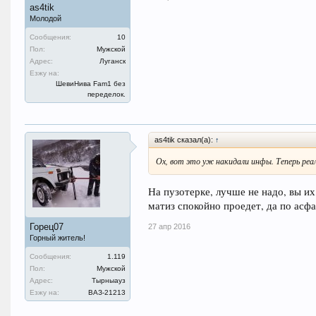
as4tik
Молодой
Сообщения:
10
Пол:
Мужской
Адрес:
Луганск
Езжу на:
ШевиНива Fam1 без
переделок.
as4tik сказал(а):
↑
Ох, вот это уж накидали инфы. Теперь ре
На пузотерке, лучше не надо, вы и
матиз спокойно проедет, да по асф
Горец07
27 апр 2016
Горный житель!
Сообщения:
1.119
Пол:
Мужской
Адрес:
Тырныауз
Езжу на:
ВАЗ-21213