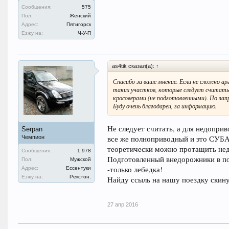
Сообщения:
575
Пол:
Женский
Адрес:
Пятигорск
Езжу на:
Ч-У-П
as4tik сказал(а):
↑
Спасибо за ваше мнение. Если не сложно 
таких участков, которые следует считать
кросоверами (не подготовленными). По зап
Буду очень благодарен, за информацию.
Не следует считать, а для недоп
Serpan
все же полноприводный и это СУБА
Чемпион
теоретически можно протащить недо
Сообщения:
1.978
Подготовленный внедорожники в по
Пол:
Мужской
-только лебедка!
Адрес:
Ессентуки
Езжу на:
Рекстон.
Найду ссыль на нашу поездку скин
27 апр 2016