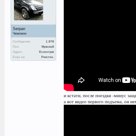
Serpan
Чемпион
Сообщения:
1.978
Пол:
Мужской
Адрес:
Ессентуки
Езжу на:
Рекстон.
и кстати, после поездки -минус за
а вот видео первого подъема, он н