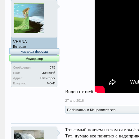
VESNA
Ветеран
Команда форума
Модератор
Сообщения:
575
Пол:
Женский
Адрес:
Пятигорск
Езжу на:
Ч-У-П
Видео от revit
27 апр 2016
ПалЫваныч и Kit нравится это.
Тот самый подъем на том самом фо
Тут, думаю все понятно с недоприв