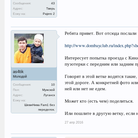
Сообщения:
43
Адрес:
Тверь
Езжу на:
Pajero 2
Ребята привет. Вот отсюда послали 
http://www.dombayclub.ru/index.php?s
Интересует попытка проезда с Кинж
пузотерки с передним или задним 
as4tik
Говорят в этой ветке водятся такие,
Молодой
этой дороге. А конкретней фото ил
Сообщения:
10
ней или нет не едем.
Пол:
Мужской
Адрес:
Луганск
Может кто (есть чем) поделиться.
Езжу на:
ШевиНива Fam1 без
переделок.
Или пошлите в другую ветку, если н
27 апр 2016