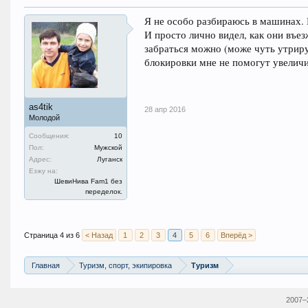
Я не особо разбираюсь в машинах. 
И просто лично видел, как они въез
забраться можно (може чуть утриру
блокировки мне не помогут увеличи
as4tik
28 апр 2016
Молодой
Сообщения:
10
Пол:
Мужской
Адрес:
Луганск
Езжу на:
ШевиНива Fam1 без
переделок.
Страница 4 из 6
< Назад
1
2
3
4
5
6
Вперёд >
Главная
Туризм, спорт, экипировка
Туризм
2007–