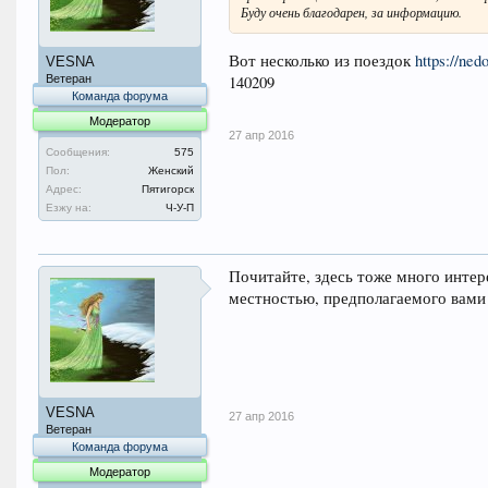
Буду очень благодарен, за информацию.
Вот несколько из поездок
https://ned
VESNA
140209
Ветеран
Команда форума
Модератор
27 апр 2016
Сообщения:
575
Пол:
Женский
Адрес:
Пятигорск
Езжу на:
Ч-У-П
Почитайте, здесь тоже много инте
местностью, предполагаемого вами
VESNA
27 апр 2016
Ветеран
Команда форума
Модератор