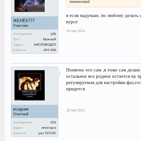
тюненговый
я если надумаю. по любому делать с
ЖЕНЁК777
курсе
Участник
18 янв 2014
Сообщения:
169
Пол:
Мужской
Адрес:
КИСЛОВОДСК
Езжу на:
-УАЗ 469
Понятно что сам ,я тоже сам делаю
остальное все родное остается ну 
регулируемая для настройки фаз,го
придется
всадник
18 янв 2014
Опытный
Сообщения:
203
Адрес:
пятигорск
Езжу на:
-уаз 315192