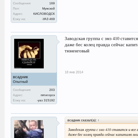
Сообщения:
169
Пол:
Мужской
Адрес:
КИСЛОВОДСК
Езжу на:
-УАЗ 469
Заводская группа с змз 410 ставится
даже бес колец правда сейчас капи
тюненговый
18 янв 2014
всадник
Опытный
Сообщения:
203
Адрес:
пятигорск
Езжу на:
-уаз 315192
всадник сказал(а):
↑
Заводская группа с змз 410 ставится и все 
даже бес колец правда сейчас капиталю м