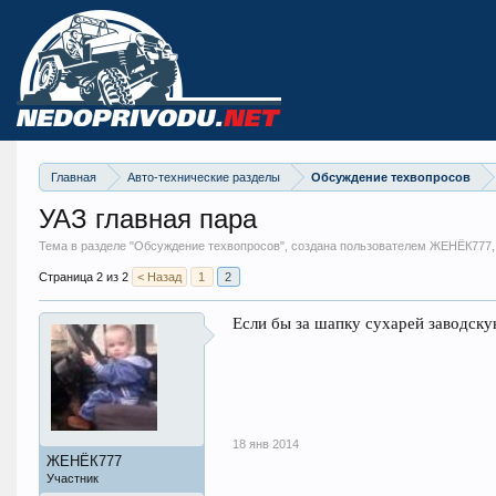
Главная
Авто-технические разделы
Обсуждение техвопросов
УАЗ главная пара
Тема в разделе "
Обсуждение техвопросов
", создана пользователем ЖЕНЁК777
Страница 2 из 2
< Назад
1
2
Если бы за шапку сухарей заводскую
18 янв 2014
ЖЕНЁК777
Участник