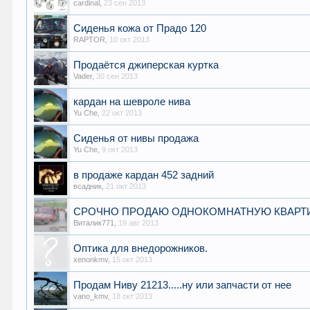
cardinal
,
23 сен 2013
Сиденья кожа от Прадо 120
RAPTOR
,
10 окт 2013
Продаётся джиперская куртка
Vader
,
30 сен 2013
кардан на шевроле нива
Yu Che
,
22 окт 2013
Сиденья от нивы продажа
Yu Che
,
9 окт 2013
в продаже кардан 452 задний
всадник
,
21 окт 2013
СРОЧНО ПРОДАЮ ОДНОКОМНАТНУЮ КВАРТ
Виталик771
,
19 авг 2013
Оптика для внедорожников.
xenonkmv
,
15 окт 2013
Продам Ниву 21213.....ну или запчасти от нее
vano_kmv
,
18 окт 2013