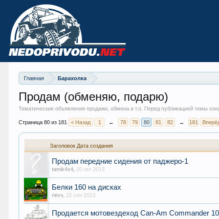
Главная
Барахолка
Продам (обменяю, подарю)
Тематические объявления продажи, обмена и т.п. Перед публикацией темы озн
Страница 80 из 181
< Назад
1
←
78
79
80
81
82
→
181
Вперё
Заголовок
Дата создания
Продам передние сидения от паджеро-1
tamik4x4
,
20 окт 2013
Белки 160 на дисках
nevv
,
22 сен 2013
Продается мотовездеход Can-Am Commander 1