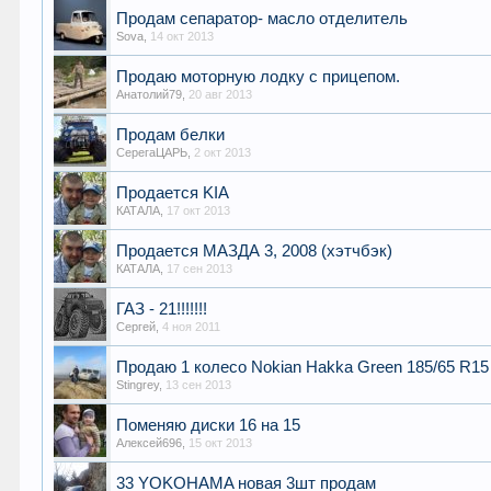
Продам сепаратор- масло отделитель
Sova
,
14 окт 2013
Продаю моторную лодку с прицепом.
Анатолий79
,
20 авг 2013
Продам белки
СерегаЦАРЬ
,
2 окт 2013
Продается KIA
КАТАЛА
,
17 окт 2013
Продается МАЗДА 3, 2008 (хэтчбэк)
КАТАЛА
,
17 сен 2013
ГАЗ - 21!!!!!!!
Сергей
,
4 ноя 2011
Продаю 1 колесо Nokian Hakka Green 185/65 R15
Stingrey
,
13 сен 2013
Поменяю диски 16 на 15
Алексей696
,
15 окт 2013
33 YOKOHAMA новая 3шт продам