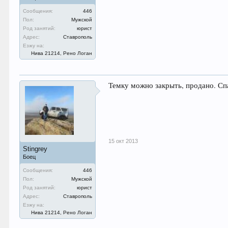
Сообщения:
446
Пол:
Мужской
Род занятий:
юрист
Адрес:
Ставрополь
Езжу на:
Нива 21214, Рено Логан
Темку можно закрыть, продано. Сп
15 окт 2013
Stingrey
Боец
Сообщения:
446
Пол:
Мужской
Род занятий:
юрист
Адрес:
Ставрополь
Езжу на:
Нива 21214, Рено Логан