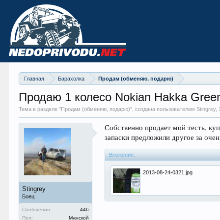
Главная
Барахолка
Продам (обменяю, подарю)
Продаю 1 колесо Nokian Hakka Gree
Тема в разделе "
Продам (обменяю, подарю)
", создана пользователем Stingrey,
Собственно продает мой тесть, купи
запаски предложили другое за очень
Вложения:
2013-08-24-0321.jpg
Stingrey
Боец
Сообщения:
446
Пол:
Мужской