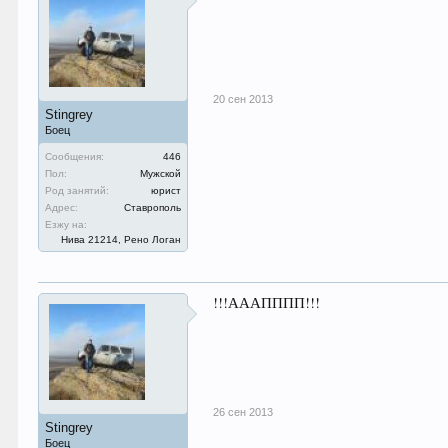
20 сен 2013
Stingrey
Боец
Сообщения:
446
Пол:
Мужской
Род занятий:
юрист
Адрес:
Ставрополь
Езжу на:
Нива 21214, Рено Логан
!!!АААПППП!!!
26 сен 2013
Stingrey
Боец