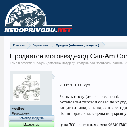
Главная
Барахолка
Продам (обменяю, подарю)
Продается мотовездеход Can-Am C
Тема в разделе "
Продам (обменяю, подарю)
", создана пользователем cardinal,
2
2011г.в. 1000 куб.
Допы к стоку (денег не жалели):
Установлен силовой обвес по кругу,
защита днища, крыша, доп. светодио
cardinal
lbc, шнорхели выведены под крышу,
Рекордсмен
Команда форума
цена 700т.р. тел для связи 962401740
Модератор