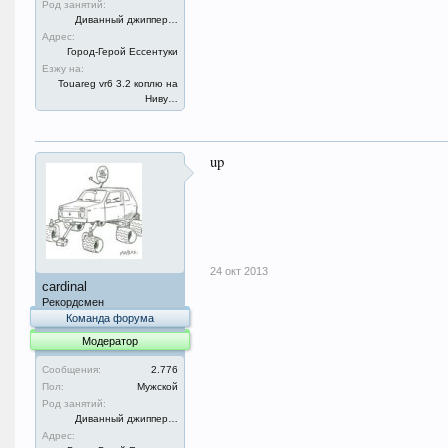
Род занятий:
Диванный джиппер…
Адрес:
Город-Герой Ессентуки
Езжу на:
Touareg vr6 3.2 коплю на
Ниву…
up
24 окт 2013
cardinal
Рекордсмен
Команда форума
Модератор
Сообщения:
2.776
Пол:
Мужской
Род занятий:
Диванный джиппер…
Адрес: