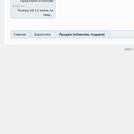
Город-Герой Ессентуки
Езжу на:
Touareg vr6 3.2 коплю на
Ниву…
Главная
Барахолка
Продам (обменяю, подарю)
2007–