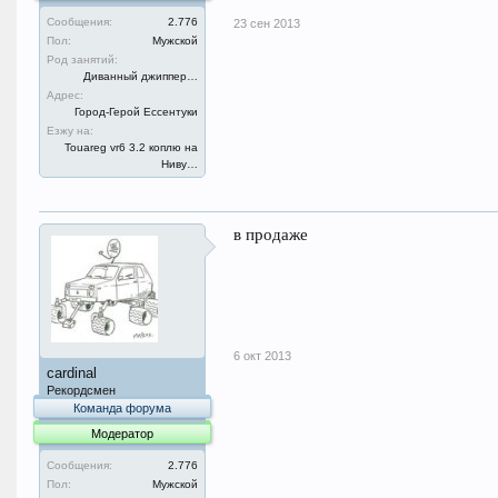
Сообщения:
2.776
23 сен 2013
Пол:
Мужской
Род занятий:
Диванный джиппер…
Адрес:
Город-Герой Ессентуки
Езжу на:
Touareg vr6 3.2 коплю на
Ниву…
в продаже
6 окт 2013
cardinal
Рекордсмен
Команда форума
Модератор
Сообщения:
2.776
Пол:
Мужской