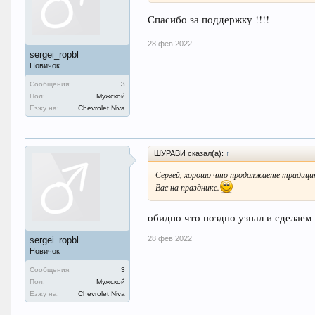
Спасибо за поддержку !!!!
28 фев 2022
sergei_ropbl
Новичок
Сообщения:
3
Пол:
Мужской
Езжу на:
Chevrolet Niva
ШУРАВИ сказал(а):
↑
Сергей, хорошо что продолжаете трад
Вас на празднике.
обидно что поздно узнал и сделаем 
28 фев 2022
sergei_ropbl
Новичок
Сообщения:
3
Пол:
Мужской
Езжу на:
Chevrolet Niva