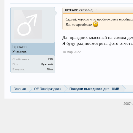
ШУРАВИ сказал(а):
↑
Сергей, хорошо что продолжаете трад
Вас на празднике.
Да, праздник классный на самом де
Я буду рад посмотреть фото отчеты
hipowen
Участник
10 мар 2022
Сообщения:
130
Пол:
Мужской
Езжу на:
Niva
Главная
Off-Road разделы
Поездки выходного дня - КМВ
2007–