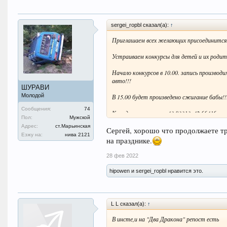
sergei_ropbl сказал(а):
↑
Приглашаем всех желающих присоединится 
Устраиваем конкурсы для детей и их родит
Начало конкурсов в 10.00. запись производ
авто!!!
ШУРАВИ
Молодой
В 15.00 будет произведено сжигание бабы!!
Сообщения:
74
Координаты поляны 43.83313, 42.66416
Пол:
Мужской
Адрес:
ст.Марьинская
В помощь для организации праздника ищем 
Сергей, хорошо что продолжает
Езжу на:
нива 2121
С. Будем благодарны каждому рублю.
на празднике.
Репост приветствуется !!!!
28 фев 2022
hipowen и sergei_ropbl нравится это.
L L сказал(а):
↑
В инсте,и на "Два Дракона" репост есть