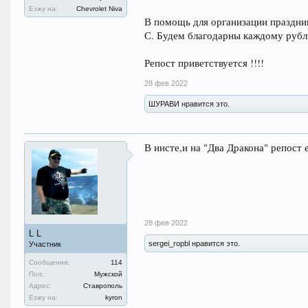
Езжу на:
Chevrolet Niva
В помощь для организации праздни
С. Будем благодарны каждому рубл
Репост приветствуется !!!!
28 фев 2022
ШУРАВИ нравится это.
В инсте,и на "Два Дракона" репост 
28 фев 2022
L L
sergei_ropbl нравится это.
Участник
Сообщения:
114
Пол:
Мужской
Адрес:
Ставрополь
Езжу на:
kyron