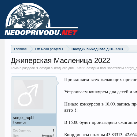
Главная
Off-Road разделы
Поездки выходного дня - КМВ
Джиперская Масленица 2022
Тема в разделе "
Поездки выходного дня - КМВ
", создана пользователем sergei_r
Приглашаем всех желающих присоед
Устраиваем конкурсы для детей и и
Начало конкурсов в 10.00. запись п
авто!!!
sergei_ropbl
В 15.00 будет произведено сжигание
Новичок
Сообщения:
3
Координаты поляны 43.83313, 42.664
Пол:
Мужской