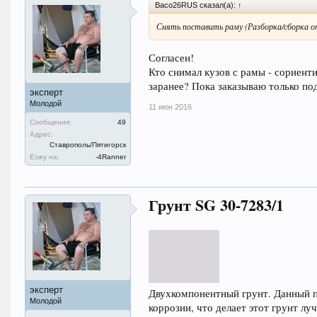
Васо26RUS сказал(а):
↑
Снять поставить раму (Разборка/сборка о
Согласен!
Кто снимал кузов с рамы - сориент
заранее? Пока заказываю только под
эксперт
Молодой
11 июн 2016
Сообщения:
49
Адрес:
Ставрополь/Пятигорск
Езжу на:
-4Ranner
Грунт SG 30-7283/1
эксперт
Двухкомпонентный грунт. Данный п
Молодой
коррозии, что делает этот грунт 