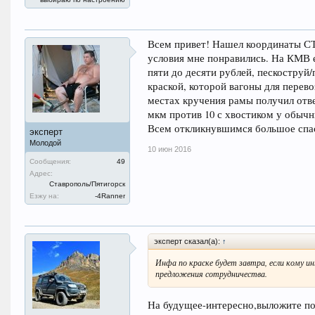
Всем привет! Нашел координаты СТ
условия мне понравились. На КМВ е
пяти до десяти рублей, пескоструй
краской, которой вагоны для перево
местах кручения рамы получил ответ
мкм против 10 с хвостиком у обычн
Всем откликнувшимся большое спас
эксперт
Молодой
10 июн 2016
Сообщения:
49
Адрес:
Ставрополь/Пятигорск
Езжу на:
-4Ranner
эксперт сказал(а):
↑
Инфа по краске будет завтра, если кому и
предложения сотрудничества.
На будущее-интересно,выложите по