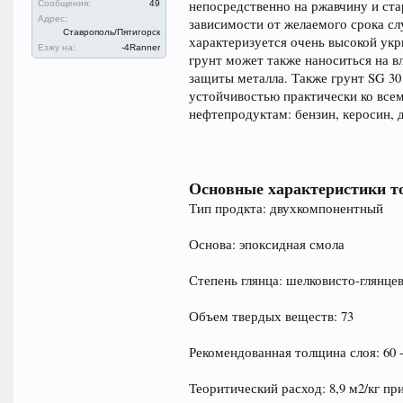
непосредственно на ржавчину и ста
Сообщения:
49
Адрес:
зависимости от желаемого срока сл
Ставрополь/Пятигорск
характеризуется очень высокой укр
Езжу на:
-4Ranner
грунт может также наноситься на в
защиты металла. Также грунт SG 30
устойчивостью практически ко всем
нефтепродуктам: бензин, керосин, д
Основные характеристики т
Тип продкта: двухкомпонентный
Основа: эпоксидная смола
Степень глянца: шелковисто-глянце
Объем твердых веществ: 73
Рекомендованная толщина слоя: 60 
Теоритический расход: 8,9 м2/кг при