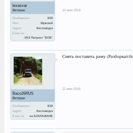
lexasvar
10 июн 2016
Ветеран
Сообщения:
608
Пол:
Мужской
Адрес:
Кисловодск
Езжу на:
-УАЗ Патриот "БОБ"
Снять поставить раму (Разборка/сбо
11 июн 2016
Васо26RUS
Ветеран
Сообщения:
839
Адрес:
Кисловодск
Езжу на:
на БАКЛАЖАНЕ