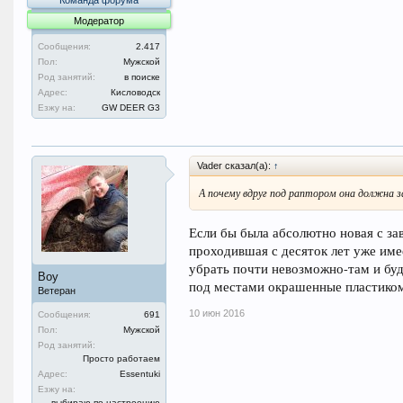
Команда форума
Модератор
Сообщения:
2.417
Пол:
Мужской
Род занятий:
в поиске
Адрес:
Кисловодск
Езжу на:
GW DEER G3
Vader сказал(а):
↑
А почему вдруг под раптором она должна 
Если бы была абсолютно новая с за
проходившая с десяток лет уже име
убрать почти невозможно-там и бу
Boy
под местами окрашенные пластиком
Ветеран
10 июн 2016
Сообщения:
691
Пол:
Мужской
Род занятий:
Просто работаем
Адрес:
Essentuki
Езжу на:
выбираю по настроению