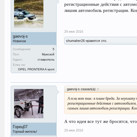
регистрационные действия с автомо
лишив автомобиль регистрации. Кон
29 июн 2016
gaevoj-s
shumaher26 нравится это.
Новичок
Сообщения:
5
Пол:
Мужской
Адрес:
ставрополь
Езжу на:
OPEL FRONTERA A sport
gaevoj-s сказал(а):
↑
А если вот так: в плане бреда. За неупла
регистрационные действия с автомобилем,
самым лишив автомобиль регистрации. Кон
А что идея все тут же бросятся, чт
Горец07
29 июн 2016
Горный житель!