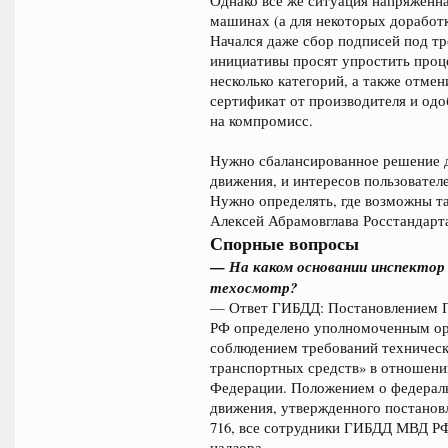
Однако все же ситуация напряженна
машинах (а для некоторых доработк
Начался даже сбор подписей под т
инициативы просят упростить проц
несколько категорий, а также отме
сертификат от производителя и одо
на компромисс.
Нужно сбалансированное решение д
движения, и интересов пользовател
Нужно определять, где возможны та
Алексей Абрамовглава Росстандарт
Спорные вопросы
— На каком основании инспектор
техосмотр?
— Ответ ГИБДД: Постановлением Пр
РФ определено уполномоченным орг
соблюдением требований техническ
транспортных средств» в отношени
Федерации. Положением о федераль
движения, утвержденного постановл
716, все сотрудники ГИБДД МВД РФ
надзора.