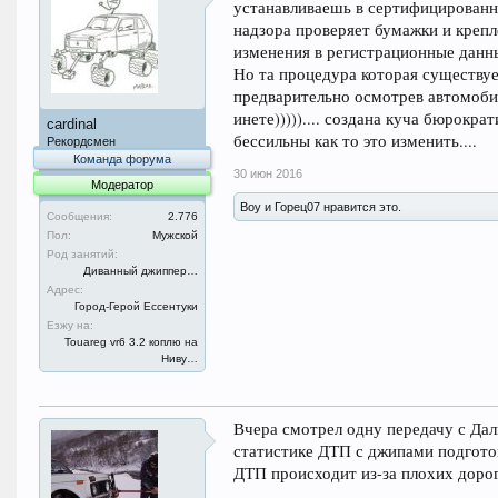
устанавливаешь в сертифицированно
надзора проверяет бумажки и крепле
изменения в регистрационные данны
Но та процедура которая существу
предварительно осмотрев автомоби
инете))))).... создана куча бюрокра
cardinal
бессильны как то это изменить....
Рекордсмен
Команда форума
30 июн 2016
Модератор
Boy и Горец07 нравится это.
Сообщения:
2.776
Пол:
Мужской
Род занятий:
Диванный джиппер…
Адрес:
Город-Герой Ессентуки
Езжу на:
Touareg vr6 3.2 коплю на
Ниву…
Вчера смотрел одну передачу с Дал
статистике ДТП с джипами подгото
ДТП происходит из-за плохих доро