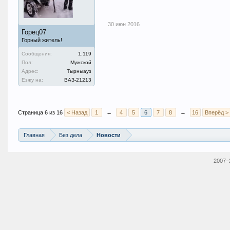
30 июн 2016
Горец07
Горный житель!
Сообщения:
1.119
Пол:
Мужской
Адрес:
Тырныауз
Езжу на:
ВАЗ-21213
Страница 6 из 16
< Назад
1
←
4
5
6
7
8
→
16
Вперёд >
Главная
Без дела
Новости
2007–