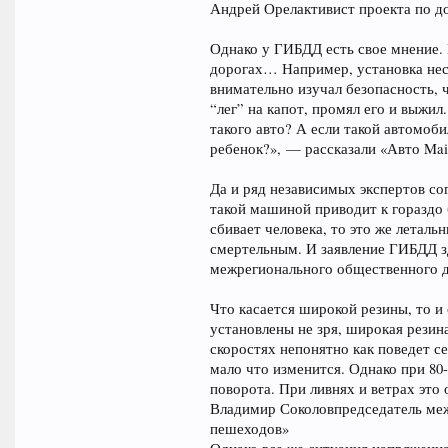
Андрей Орелактивист проекта по д
Однако у ГИБДД есть свое мнение. 
дорогах… Например, установка нес
внимательно изучал безопасность, 
“лег” на капот, промял его и выжи
такого авто? А если такой автомоб
ребенок?», — рассказали «Авто Mai
Да и ряд независимых экспертов сог
такой машиной приводит к гораздо 
сбивает человека, то это же летал
смертельным. И заявление ГИБДД з
межрегионального общественного д
Что касается широкой резины, то и
установлены не зря, широкая резин
скоростях непонятно как поведет се
мало что изменится. Однако при 80
поворота. При ливнях и ветрах это 
Владимир Соколовпредседатель меж
пешеходов»