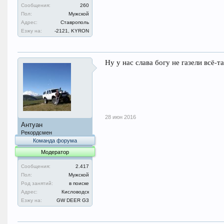
Сообщения:
260
Пол:
Мужской
Адрес:
Ставрополь
Езжу на:
-2121, KYRON
Ну у нас слава богу не газели всё-
28 июн 2016
Антуан
Рекордсмен
Команда форума
Модератор
Сообщения:
2.417
Пол:
Мужской
Род занятий:
в поиске
Адрес:
Кисловодск
Езжу на:
GW DEER G3