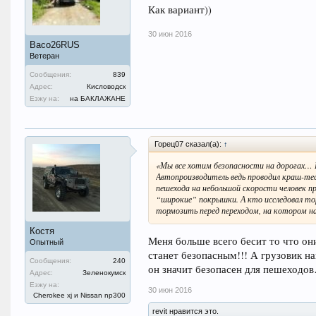
Как вариант))
30 июн 2016
Васо26RUS
Ветеран
Сообщения:
839
Адрес:
Кисловодск
Езжу на:
на БАКЛАЖАНЕ
Горец07 сказал(а):
↑
«Мы все хотим безопасности на дорогах…
Автопроизводитель ведь проводил краш-тес
пешехода на небольшой скорости человек п
“широкие” покрышки. А кто исследовал то
тормозить перед переходом, на котором н
Костя
Меня больше всего бесит то что они
Опытный
станет безопасным!!! А грузовик н
Сообщения:
240
он значит безопасен для пешеходо
Адрес:
Зеленокумск
Езжу на:
30 июн 2016
Cherokee xj и Nissan np300
revit нравится это.