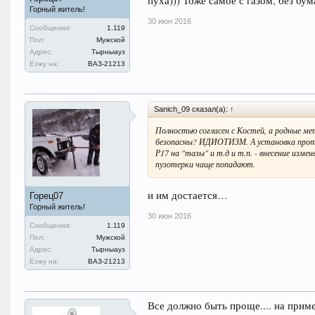
пуха))) Тоже самое с газом, без бум
Горный житель!
30 июн 2016
Сообщения:
1.119
Пол:
Мужской
Адрес:
Тырныауз
Езжу на:
ВАЗ-21213
Sanich_09 сказал(а):
↑
Полностью согласен с Костей, а родные ме
безопасны? ИДИОТИЗМ. А установка против
Р17 на "тазы" и т.д и т.п. - внесение изм
пузотерки чаще попадают.
и им достается…
Горец07
Горный житель!
30 июн 2016
Сообщения:
1.119
Пол:
Мужской
Адрес:
Тырныауз
Езжу на:
ВАЗ-21213
Все должно быть проще.... на при