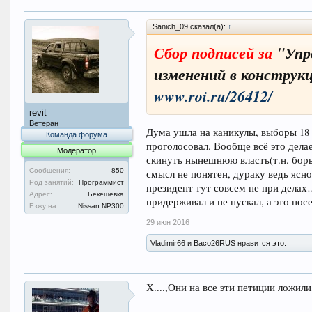
Sanich_09 сказал(а):
↑
Сбор подписей за
"Упро
изменений в конструк
www.roi.ru/26412/
revit
Ветеран
Дума ушла на каникулы, выборы 18 
Команда форума
проголосовал. Вообще всё это дела
Модератор
скинуть нынешнюю власть(т.н. борь
Сообщения:
850
смысл не понятен, дураку ведь ясно
Род занятий:
Программист
президент тут совсем не при делах
Адрес:
Бекешевка
придерживал и не пускал, а это пос
Езжу на:
Nissan NP300
29 июн 2016
Vladimir66 и Васо26RUS нравится это.
Х....,Они на все эти петиции ложили,