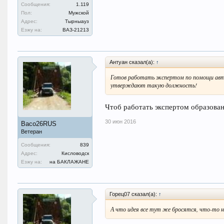
Сообщения:
1.119
Пол:
Мужской
Адрес:
Тырныауз
Езжу на:
ВАЗ-21213
Антуан сказал(а):
↑
Готов работать экспертом по помощи авто
утверждают такую должность!
Чтоб работать экспертом образова
30 июн 2016
Васо26RUS
Ветеран
Сообщения:
839
Адрес:
Кисловодск
Езжу на:
на БАКЛАЖАНЕ
Горец07 сказал(а):
↑
А что идея все тут же бросятся, что-то 