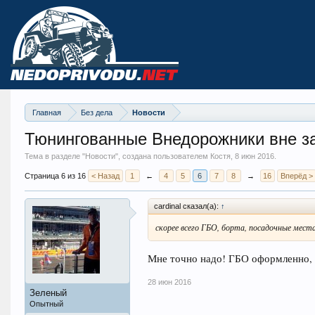
Главная
Без дела
Новости
Тюнингованные Внедорожники вне з
Тема в разделе "
Новости
", создана пользователем Костя,
8 июн 2016
.
Страница 6 из 16
< Назад
1
←
4
5
6
7
8
→
16
Вперёд >
cardinal сказал(а):
↑
скорее всего ГБО, борта, посадочные места 
Мне точно надо! ГБО оформленно, а
28 июн 2016
Зеленый
Опытный