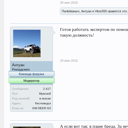
29 июн 2016
ПалЫваныч, Антуан и Vitos555 нравится это.
Готов работать экспертом по помо
такую должность!
29 июн 2016
Антуан
Рекордсмен
Команда форума
Модератор
Сообщения:
2.417
Пол:
Мужской
Род занятий:
в поиске
Адрес:
Кисловодск
Езжу на:
GW DEER G3
А если вот так: в плане бреда. За 