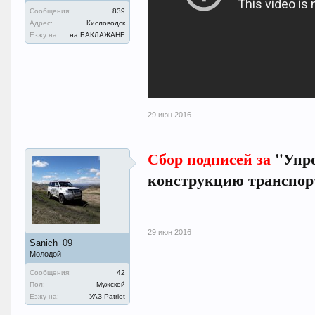
Сообщения:
839
Адрес:
Кисловодск
Езжу на:
на БАКЛАЖАНЕ
29 июн 2016
Сбор подписей за
"Упро
конструкцию транспорт
29 июн 2016
Sanich_09
Молодой
Сообщения:
42
Пол:
Мужской
Езжу на:
УАЗ Patriot