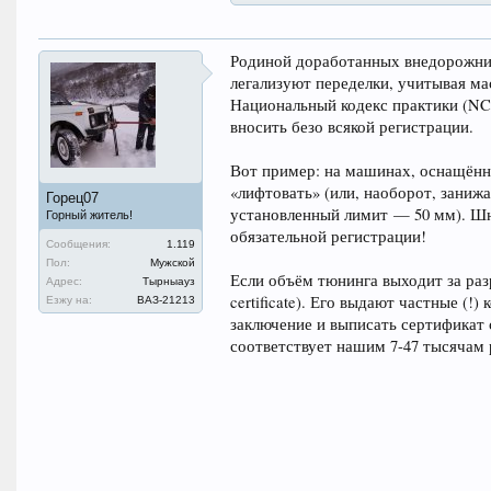
Родиной доработанных внедорожник
легализуют переделки, учитывая ма
Национальный кодекс практики (NCO
вносить безо всякой регистрации.
Вот пример: на машинах, оснащённ
«лифтовать» (или, наоборот, заниж
Горец07
установленный лимит — 50 мм). Шно
Горный житель!
обязательной регистрации!
Сообщения:
1.119
Пол:
Мужской
Если объём тюнинга выходит за раз
Адрес:
Тырныауз
certificate). Его выдают частные (
Езжу на:
ВАЗ-21213
заключение и выписать сертификат 
соответствует нашим 7-47 тысячам 