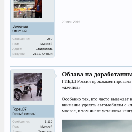
29 июн 2016
Зеленый
Опытный
Сообщения:
260
Пол:
Мужской
Адрес:
Ставрополь
Езжу на:
-2121, KYRON
Облава на доработанны
ГИБДД России прокомментировала с
«джипов»
Особенно тех, кто часто выезжает 
внимание уделять автомобилям с «
Горец07
многое, в том числе установка кен
Горный житель!
Сообщения:
1.119
Пол:
Мужской
Адрес:
Тырныауз