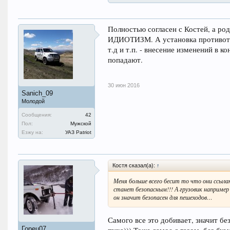
Полностью согласен с Костей, а ро
ИДИОТИЗМ. А установка противотума
т.д и т.п. - внесение изменений в 
попадают.
30 июн 2016
Sanich_09
Молодой
Сообщения:
42
Пол:
Мужской
Езжу на:
УАЗ Patriot
Костя сказал(а):
↑
Меня больше всего бесит то что они ссылаю
станет безопасным!!! А грузовик например 
он значит безопасен для пешеходов…
Самого все это добивает, значит б
Горец07