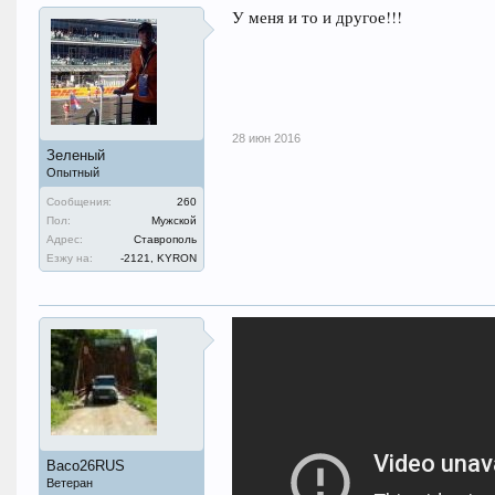
У меня и то и другое!!!
28 июн 2016
Зеленый
Опытный
Сообщения:
260
Пол:
Мужской
Адрес:
Ставрополь
Езжу на:
-2121, KYRON
Васо26RUS
Ветеран