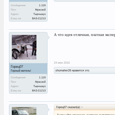
Сообщения:
1.119
Пол:
Мужской
Адрес:
Тырныауз
Езжу на:
ВАЗ-21213
А что идея отличная, платная экспе
24 июн 2016
Горец07
shumaher26 нравится это.
Горный житель!
Сообщения:
1.119
Пол:
Мужской
Адрес:
Тырныауз
Езжу на:
ВАЗ-21213
Горец07 сказал(а):
↑
А что идея отличная, платная экспертиза 