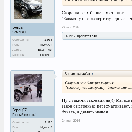
Скоро на всех баннерах страны:
"Закажи у нас экспертизу , докажи ч
Serpan
24 июн 2016
Чемпион
Санек56 нравится это.
Сообщения:
1.978
Пол:
Мужской
Адрес:
Ессентуки
Езжу на:
Рекстон.
Serpan сказал(а):
↑
Скоро на всех баннерах страны:
"Закажи у нас экспертизу , докажи что ты 
Ну с такими законами да))) Мы все 
закон быстренько пересматривают, 
Горец07
бухать, а думать нельзя…
Горный житель!
24 июн 2016
Сообщения:
1.119
Пол:
Мужской