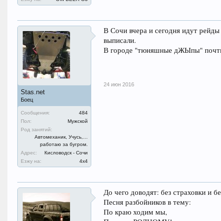
В Сочи вчера и сегодня идут рейды
выписали.
В городе "тюняшные дЖЫпы" почти 
24 июн 2016
Stas.net
Боец
Сообщения:
484
Пол:
Мужской
Род занятий:
Автомеханик, Учусь,…
работаю за бугром.
Адрес:
Кисловодск - Сочи
Езжу на:
4х4
До чего доводят: без страховки и б
Песня разбойников в тему:
По краю ходим мы,