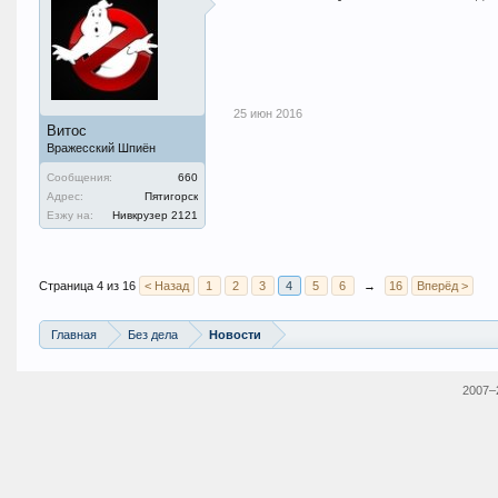
25 июн 2016
Витос
Вражесский Шпиён
Сообщения:
660
Адрес:
Пятигорск
Езжу на:
Нивкрузер 2121
Страница 4 из 16
< Назад
1
2
3
4
5
6
→
16
Вперёд >
Главная
Без дела
Новости
2007–