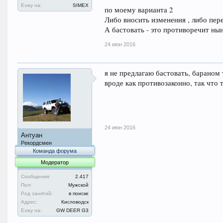
История о том как С
Езжу на:
SIMEX
по моему варианта 2
Либо вносить изменения , либо пере
там ребята давольно умные вещи говорят,
А бастовать - это противоречит ны
24 июн 2016
я не предлагаю бастовать, бараном
вроде как противозаконно, так что 
24 июн 2016
Антуан
Рекордсмен
Команда форума
Модератор
Сообщения:
2.417
Пол:
Мужской
Род занятий:
в поиске
Адрес:
Кисловодск
Езжу на:
GW DEER G3