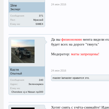
24 июн 2016
1line
Эксперт
Сообщения:
371
Пол:
Мужской
Езжу на:
SIMEX
Да вы
физиономию
мента видели ех
будет всех на дороге "тянуть"
Модератор:
маты запрещены!
Костя
24 июн 2016
Опытный
master lamaster нравится это.
Сообщения:
240
Адрес:
Зеленокумск
Езжу на:
Cherokee xj и Nissan np300
Хотят снять с учёта-снимайте! Иди