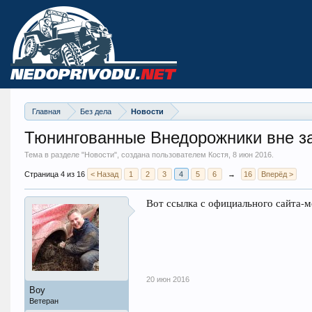
Главная
Без дела
Новости
Тюнингованные Внедорожники вне з
Тема в разделе "
Новости
", создана пользователем Костя,
8 июн 2016
.
Страница 4 из 16
< Назад
1
2
3
4
5
6
→
16
Вперёд >
Вот ссылка с официального сайта-
20 июн 2016
Boy
Ветеран