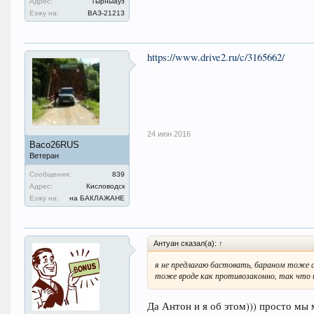
Адрес:
Тырныауз
Езжу на:
ВАЗ-21213
https://www.drive2.ru/c/3165662/
24 июн 2016
Васо26RUS
Ветеран
Сообщения:
839
Адрес:
Кисловодск
Езжу на:
на БАКЛАЖАНЕ
Антуан сказал(а):
↑
я не предлагаю бастовать, бараном тоже с
тоже вроде как противозаконно, так что 
Да Антон и я об этом))) просто мы м