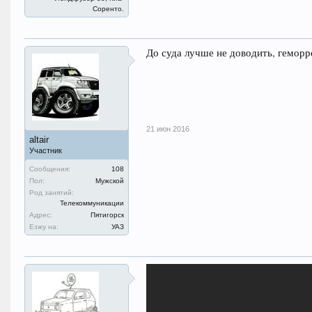
Соренто.
До суда лучше не доводить, геморр
21 июн 2016
altair
Участник
Сообщения:
108
Пол:
Мужской
Род занятий:
Телекоммуникации
Адрес:
Пятигорск
Езжу на:
УАЗ