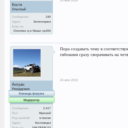
24 июн 2016
Костя
Опытный
Сообщения:
240
Адрес:
Зеленокумск
Езжу на:
Cherokee xj и Nissan np300
Пора создавать тему в соответству
гибонами сразу сворачивать на чет
24 июн 2016
Антуан
Рекордсмен
Команда форума
Модератор
Сообщения:
2.417
Пол:
Мужской
Род занятий:
в поиске
Адрес:
Кисловодск
Езжу на:
GW DEER G3