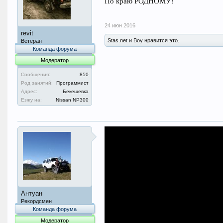
По краю РОДНОМУ!
24 июн 2016
revit
Stas.net и Boy нравится это.
Ветеран
Команда форума
Модератор
Сообщения:
850
Род занятий:
Программист
Адрес:
Бекешевка
Езжу на:
Nissan NP300
Антуан
Рекордсмен
Команда форума
Модератор