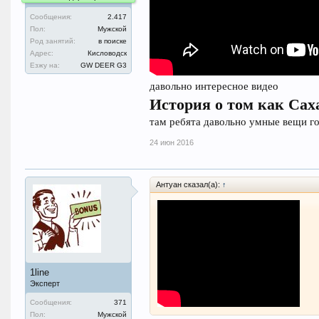
Сообщения:
2.417
Пол:
Мужской
Род занятий:
в поиске
Адрес:
Кисловодск
Езжу на:
GW DEER G3
давольно интересное видео
История о том как Са
там ребята давольно умные вещи го
24 июн 2016
Антуан сказал(а):
↑
1line
Эксперт
Сообщения:
371
давольно интересное видео
Пол:
Мужской