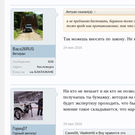
Антуан сказал(а):
↑
я не предлагаю бастовать, бараном тоже с
тоже вроде как противозаконно, так что 
Так можешь вносить по закону. Не 
24 июн 2016
Васо26RUS
Ветеран
Сообщения:
839
Адрес:
Кисловодск
Езжу на:
на БАКЛАЖАНЕ
Ни кто не мешает и ни кто не позво
получаешь ты бумажку, которая на 
будет экспертизу проходить, что бы
мнение такое складывается, что на
24 июн 2016
Горец07
Санек56, Vladimir66 и Boy нравится это.
Горный житель!