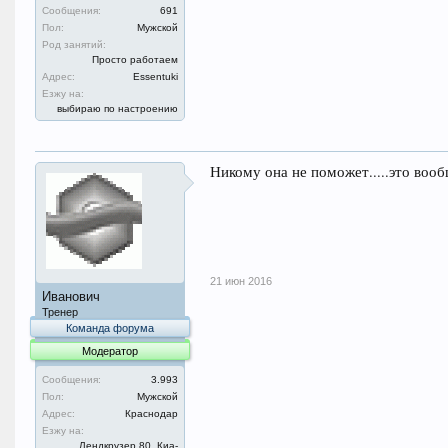
Сообщения:
691
Пол:
Мужской
Род занятий:
Просто работаем
Адрес:
Essentuki
Езжу на:
выбираю по настроению
Никому она не поможет.....это воо
21 июн 2016
Иванович
Тренер
Команда форума
Модератор
Сообщения:
3.993
Пол:
Мужской
Адрес:
Краснодар
Езжу на:
Лендкрузер 80, Киа-