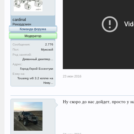
cardinal
Рекордсмен
Команда форума
Модератор
Сообщения:
2.776
Пол:
Мужской
Род занятий:
Диванный джиппер…
Адрес:
Город-Герой Ессентуки
Езжу на:
23 июн 2016
Touareg vr6 3.2 коплю на
Ниву…
Ну скоро до нас дойдет, просто у н