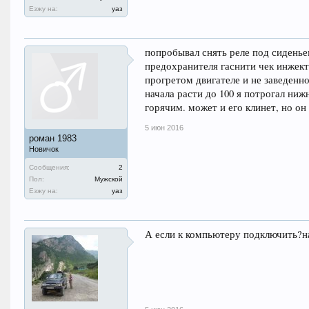
Езжу на:
уаз
попробывал снять реле под сиденье
предохранителя гаснити чек инжекто
прогретом двигателе и не заведенно
начала расти до 100 я потрогал ни
горячим. может и его клинет, но он
5 июн 2016
роман 1983
Новичок
Сообщения:
2
Пол:
Мужской
Езжу на:
уаз
А если к компьютеру подключить?на