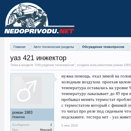
Главная
Авто-технические разделы
Обсуждение техвопросов
уаз 421 инжектор
Тема в разделе "
Обсуждение техвопросов
", создана пользователем роман 1983
нужна помощь. ехал зимой на голова
холодным воздухом. проехав киломе
температура оставалась на уровне 9
температуру паказывает до 85 при ез
пробывал менять термостат проблем
с термостатом который с фишкой (ес
то читал про реле под сиденьем что
роман 1983
подскажите. тестера нет - уаз живет
Новичок
Сообщения:
2
5 июн 2016
Пол:
Мужской