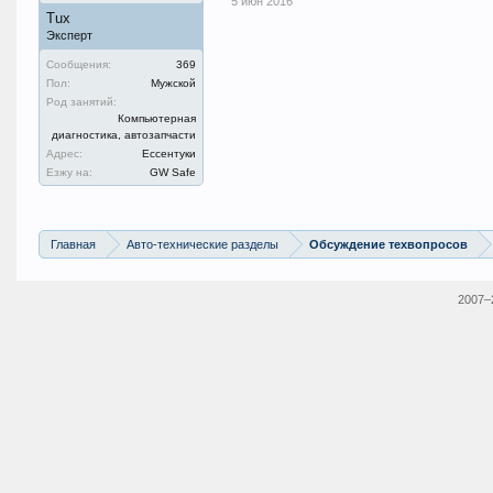
5 июн 2016
Tux
Эксперт
Сообщения:
369
Пол:
Мужской
Род занятий:
Компьютерная
диагностика, автозапчасти
Адрес:
Ессентуки
Езжу на:
GW Safe
Главная
Авто-технические разделы
Обсуждение техвопросов
2007–