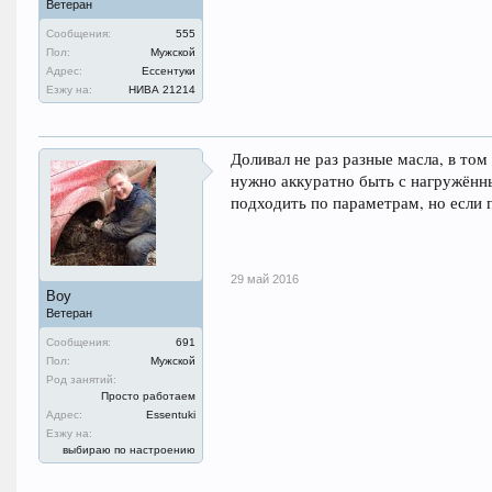
Ветеран
Сообщения:
555
Пол:
Мужской
Адрес:
Ессентуки
Езжу на:
НИВА 21214
Доливал не раз разные масла, в том
нужно аккуратно быть с нагружённ
подходить по параметрам, но если п
29 май 2016
Boy
Ветеран
Сообщения:
691
Пол:
Мужской
Род занятий:
Просто работаем
Адрес:
Essentuki
Езжу на:
выбираю по настроению