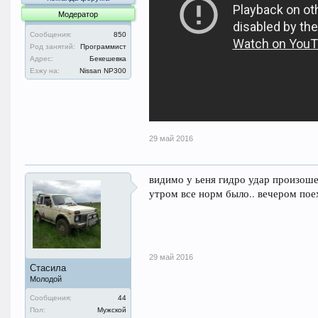
Модератор
Сообщения:
850
Род занятий:
Программист
Адрес:
Бекешевка
Езжу на:
Nissan NP300
29 май 2016
видимо у ьеня гидро удар произошел
утром все норм было.. вечером пое
29 май 2016
Стасила
Молодой
Сообщения:
44
Пол:
Мужской