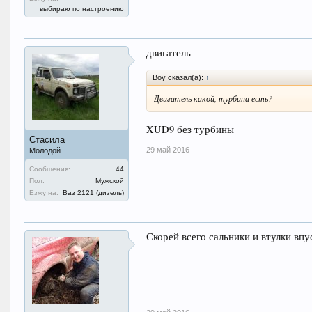
выбираю по настроению
двигатель
Boy сказал(а):
↑
Двигатель какой, турбина есть?
XUD9 без турбины
Стасила
29 май 2016
Молодой
Сообщения:
44
Пол:
Мужской
Езжу на:
Ваз 2121 (дизель)
Скорей всего сальники и втулки впу