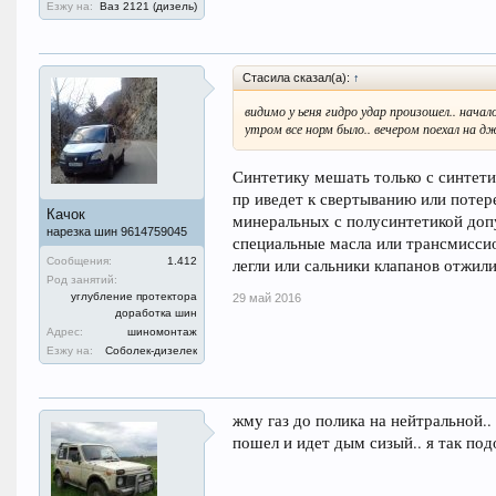
Езжу на:
Ваз 2121 (дизель)
Стасила сказал(а):
↑
видимо у ьеня гидро удар произошел.. начало
утром все норм было.. вечером поехал на дж
Синтетику мешать только с синтетик
пр иведет к свертыванию или поте
Качок
минеральных с полусинтетикой допу
нарезка шин 9614759045
специальные масла или трансмиссио
Сообщения:
1.412
легли или сальники клапанов отжили
Род занятий:
углубление протектора
29 май 2016
доработка шин
Адрес:
шиномонтаж
Езжу на:
Соболек-дизелек
жму газ до полика на нейтральной..
пошел и идет дым сизый.. я так под