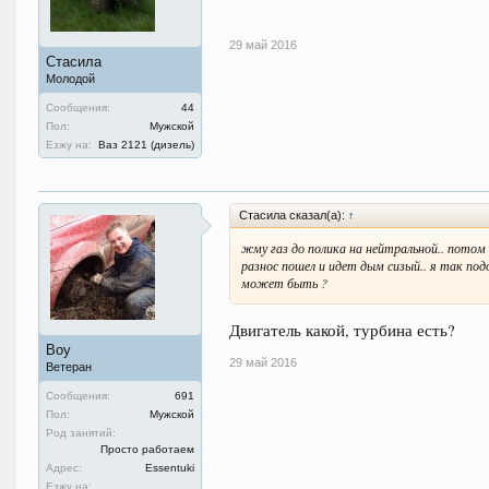
29 май 2016
Стасила
Молодой
Сообщения:
44
Пол:
Мужской
Езжу на:
Ваз 2121 (дизель)
Стасила сказал(а):
↑
жму газ до полика на нейтральной.. потом
разнос пошел и идет дым сизый.. я так под
может быть ?
Двигатель какой, турбина есть?
Boy
29 май 2016
Ветеран
Сообщения:
691
Пол:
Мужской
Род занятий:
Просто работаем
Адрес:
Essentuki
Езжу на: