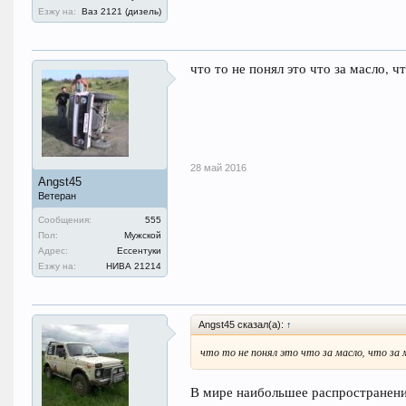
Езжу на:
Ваз 2121 (дизель)
что то не понял это что за масло, 
28 май 2016
Angst45
Ветеран
Сообщения:
555
Пол:
Мужской
Адрес:
Ессентуки
Езжу на:
НИВА 21214
Angst45 сказал(а):
↑
что то не понял это что за масло, что за
В мире наибольшее распространени