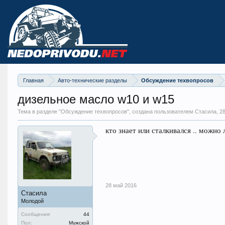
Главная
Авто-технические разделы
Обсуждение техвопросов
дизельное масло w10 и w15
Тема в разделе "
Обсуждение техвопросов
", создана пользователем Стасила,
2
кто знает или сталкивался .. можно 
28 май 2016
Стасила
Молодой
Сообщения:
44
Пол:
Мужской