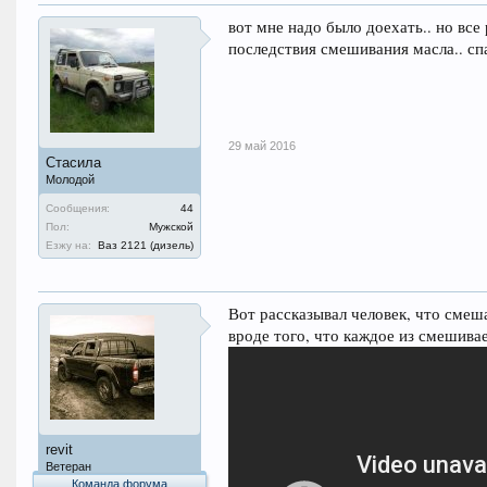
вот мне надо было доехать.. но все
последствия смешивания масла.. спа
29 май 2016
Стасила
Молодой
Сообщения:
44
Пол:
Мужской
Езжу на:
Ваз 2121 (дизель)
Вот рассказывал человек, что смеша
вроде того, что каждое из смешива
revit
Ветеран
Команда форума