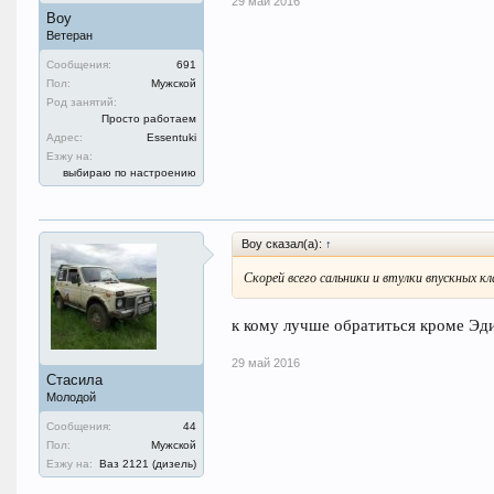
29 май 2016
Boy
Ветеран
Сообщения:
691
Пол:
Мужской
Род занятий:
Просто работаем
Адрес:
Essentuki
Езжу на:
выбираю по настроению
Boy сказал(а):
↑
Скорей всего сальники и втулки впускных кл
к кому лучше обратиться кроме Эди
29 май 2016
Стасила
Молодой
Сообщения:
44
Пол:
Мужской
Езжу на:
Ваз 2121 (дизель)