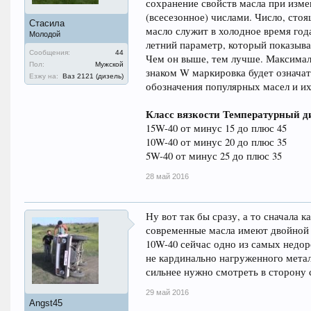
сохранение свойств масла при изме
(всесезонное) числами. Число, сто
Стасила
масло служит в холодное время го
Молодой
летний параметр, который показыва
Сообщения:
44
Чем он выше, тем лучше. Максималь
Пол:
Мужской
знаком W маркировка будет означат
Езжу на:
Ваз 2121 (дизель)
обозначения популярных масел и и
Класс вязкости
Температурный д
15W-40 от минус 15 до плюс 45
10W-40 от минус 20 до плюс 35
5W-40 от минус 25 до плюс 35
28 май 2016
Ну вот так бы сразу, а то сначала 
современные масла имеют двойной 
10W-40 сейчас одно из самых недор
не кардинально нагруженного метал
сильнее нужно смотреть в сторону 
29 май 2016
Angst45