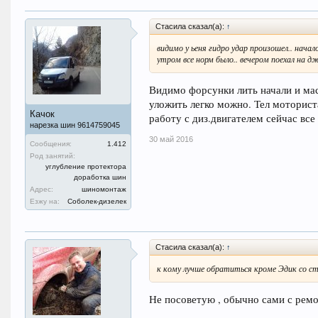
Стасила сказал(а):
↑
видимо у ьеня гидро удар произошел.. начало
утром все норм было.. вечером поехал на дж
Видимо форсунки лить начали и масл
уложить легко можно. Тел моторист
Качок
работу с диз.двигателем сейчас все 
нарезка шин 9614759045
30 май 2016
Сообщения:
1.412
Род занятий:
углубление протектора
доработка шин
Адрес:
шиномонтаж
Езжу на:
Соболек-дизелек
Стасила сказал(а):
↑
к кому лучше обратиться кроме Эдик со с
Не посоветую , обычно сами с рем