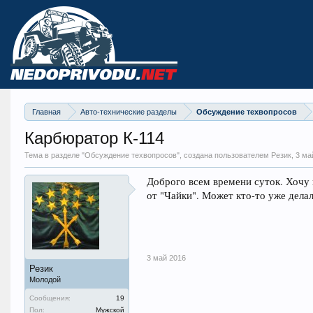
Главная
Авто-технические разделы
Обсуждение техвопросов
Карбюратор К-114
Тема в разделе "
Обсуждение техвопросов
", создана пользователем Резик,
3 ма
Доброго всем времени суток. Хочу 
от "Чайки". Может кто-то уже дела
3 май 2016
Резик
Молодой
Сообщения:
19
Пол:
Мужской