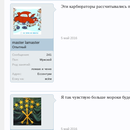
Эти карбюраторы рассчитывались п
5 май 2016
master lamaster
Опытный
Сообщения:
241
Пол:
Мужской
Род занятий:
ломаю и ченю
Адрес:
Ессентуки
Езжу на:
всём
Я так чувствую больше мороки буд
5 май 2016