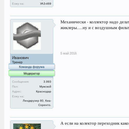
Езжу на:
УАЗ-469
Механически - коллектор надо делат
жиклеры.....ну и с воздушным филь
5 май 2016
Иванович
Тренер
Команда форума
Модератор
Сообщения:
3.993
Пол:
Мужской
Адрес:
Краснодар
Езжу на:
Лендкрузер 80, Киа-
Соренто.
А если на колектор переходник како