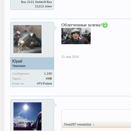
Ваз 2121 GekkoN Ваз
21213 Joker
Облегченные шлема!
21 апр 2016
Юрий
Чемпион
Сообщения:
1.230
Адрес:
КМВ
Езжу на:
ATV-Polaris
Гена297 сказал(а):
↑