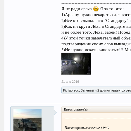
-----------------------------------------------
Я не ради срача
Я за то, что:
1)Арсену нужно лекарство для восс
2)Все кто слышал что "Стандарту" 
3)Как ни крути Лёха в Стандарте вы
и не более того. Лёха, забей! Побед
4)У этой точки замечательный объе
подтверждение своих слов выклады
5)Не нужно искать виноватых!!! Мы
21 апр 2016
Kit, igorecc, Зеленый и 2 другим нравится это
Витос сказал(а):
↑
--------------------------------------------------------
Посмотреть вложение 35949