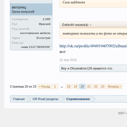
Сила хайджека
веталец
Гроза полуосей
Сообщения:
2.095
Пол:
Мужской
GekkoN сказал(а):
↑
Род занятий:
повторите пожалста а то фото не откры
изготовление мебели
Адрес:
Ессентуки
Езжу на:
http://ok.ru/profile/494919407092/alb
-нива 2121"GEKKON"
вот
22 апр 2016
Boy и Oksanakmv126 нравится это.
Страница 20 из 23
< Назад
1
←
18
19
20
21
22
23
Вперёд >
Главная
Off-Road разделы
Соревнования
2007–