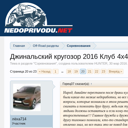
Главная
Off-Road разделы
Соревнования
Джинальский кругозор 2016 Клуб 4х
Тема в разделе "
Соревнования
", создана пользователем HUNTER,
30 мар 2016
.
Страница 20 из 23
< Назад
1
←
18
19
20
21
22
23
Вперёд >
Горец07 сказал(а):
↑
Народ, давайте перестанем после драки кул
были какие-то мелкие недоработки, но все
вопросы, которые возникали в этом решат
снимать и помогать друг другу, ведь как т
людьми должны оставаться и если кому-то 
второстепенные!!! Главное дружба и друже
лёха714
другу тихонько помогали, кто-то стандар
Участник
отлично знал, но все-таки это не повод для 