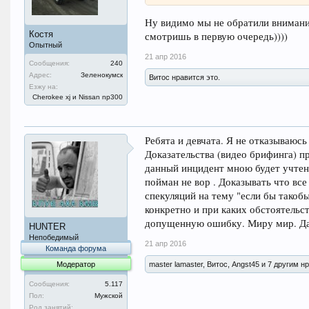
Ну видимо мы не обратили внимания,
Костя
смотришь в первую очередь))))
Опытный
21 апр 2016
Сообщения:
240
Адрес:
Зеленокумск
Витос нравится это.
Езжу на:
Cherokee xj и Nissan np300
Ребята и девчата. Я не отказываюсь
Доказательства (видео брифинга) п
данный инцидент мною будет учтен
пойман не вор . Доказывать что все
спекуляций на тему "если бы тако
конкретно и при каких обстоятельс
допущенную ошибку. Миру мир. Да 
HUNTER
Непобедимый
21 апр 2016
Команда форума
Модератор
master lamaster, Витос, Angst45 и 7 другим н
Сообщения:
5.117
Пол:
Мужской
Род занятий: