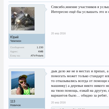
Спвсибо,мнение участников я услы
Интересно ещё-бы услышать это и 
20 апр 2016
Юрий
Чемпион
Сообщения:
1.230
Адрес:
КМВ
Езжу на:
ATV-Polaris
дык дело же не в местах и призах, 
помогать может только стандарт или
то отказывались всегда от помощи 
машинку) а деревья никто никого не
на твою помощь, езжай на другую, 
вариантов было… обидно за ребят, 
113
20 апр 2016
Новичок