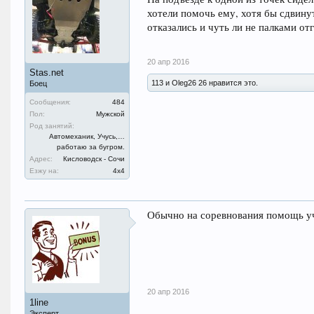
хотели помочь ему, хотя бы сдвинут
отказались и чуть ли не палками от
20 апр 2016
Stas.net
113 и Oleg26 26 нравится это.
Боец
Сообщения:
484
Пол:
Мужской
Род занятий:
Автомеханик, Учусь,…
работаю за бугром.
Адрес:
Кисловодск - Сочи
Езжу на:
4х4
Обычно на соревнования помощь уча
20 апр 2016
1line
Эксперт