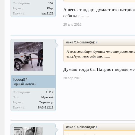
Сообщения:
152
А весь стандарт думает что патрио
Адрес:
Юца
Езжу на:
ваз2121
себя как .......
20 апр 2016
лёха714 сказал(а):
↑
А весь стандарт думает что патриот меня
взял.Чувствую себя как .......
Думаю тогда бы Патриот первое мес
20 апр 2016
Горец07
Горный житель!
Сообщения:
1.119
Пол:
Мужской
Адрес:
Тырныауз
Езжу на:
ВАЗ-21213
лёха714 сказал(а):
↑