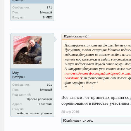
Сообщения:
371
Пол:
Мужской
Езжу на:
SIMEX
Юрий сказал(а):
↑
Планирую,выступать на джипе.Появился во
Допустим, такая ситуация.Машина подъеха
водитель,допустим не может выйти из маш
камень под колесом,или сидит в кустах(жи
А,тут подъезжает другой экипаж,ну и доп
А, штурман,допустим уже стоит возле то
Boy
помочь сделать фотографию другой экипа
Ветеран
поведение?
Или фотоаппарат,сам делает ф
фотографию делает?
Сообщения:
691
Или ещё надо-ли зфискировать и второго ч
Пол:
Мужской
момент(допустим,откладывал личинку)
Род занятий:
Ни у кого не было,таких ситуаций?
Все зависит от принятых правил с
Просто работаем
Интересно,у кого какое видение этого вопр
соревнования в качестве участника
Адрес:
Essentuki
И если на брифинге ни чего сказано не было
Езжу на:
То-есть разрешено,все то,что не запрещен
20 апр 2016
выбираю по настроению
Юрий нравится это.