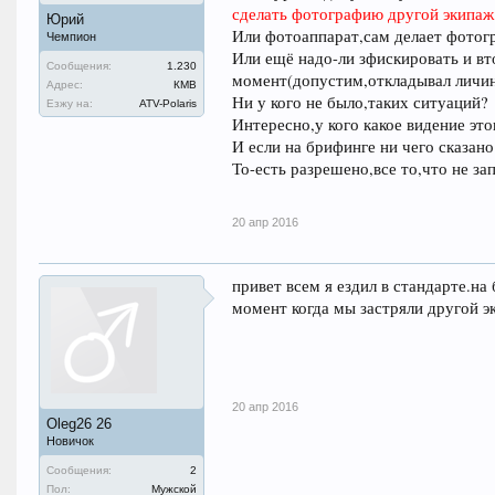
сделать фотографию другой экипаж
Юрий
Или фотоаппарат,сам делает фотог
Чемпион
Или ещё надо-ли зфискировать и вто
Сообщения:
1.230
момент(допустим,откладывал лич
Адрес:
КМВ
Ни у кого не было,таких ситуаций?
Езжу на:
ATV-Polaris
Интересно,у кого какое видение это
И если на брифинге ни чего сказано
То-есть разрешено,все то,что не з
20 апр 2016
привет всем я ездил в стандарте.на
момент когда мы застряли другой э
20 апр 2016
Oleg26 26
Новичок
Сообщения:
2
Пол:
Мужской