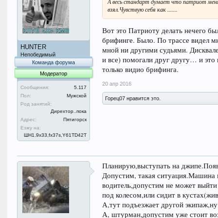
А весь стандарт думает что патриот меня
взял.Чувствую себя как .......
Вот это Патриоту делать нечего был
брифинге. Было. По трассе видел 
HUNTER
мной ни другими судьями. Дисквале
Непобедимый
и все) помогали друг другу… и это
Команда форума
только видио брифинга.
Модератор
20 апр 2016
Сообщения:
5.117
Пол:
Мужской
Горец07 нравится это.
Род занятий:
Дирехтор..пока
Адрес:
Пятигорск
Езжу на:
ШН1.9x33,fx37s,Y61TD42T
Планирую,выступать на джипе.Появ
Допустим, такая ситуация.Машина п
водитель,допустим не может выйти 
под колесом,или сидит в кустах(жив
А,тут подъезжает другой экипаж,ну
А, штурман,допустим уже стоит воз