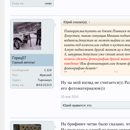
Езжу на:
нива
Юрий сказал(а):
↑
Планирую,выступать на джипе.Появился во
Допустим, такая ситуация.Машина подъеха
водитель,допустим не может выйти из маш
камень под колесом,или сидит в кустах(жи
А,тут подъезжает другой экипаж,ну и доп
А, штурман,допустим уже стоит возле то
Горец07
помочь сделать фотографию другой экипа
Горный житель!
поведение?
Или фотоаппарат,сам делает ф
фотографию делает?
Сообщения:
1.119
Ни у кого не было,таких ситуаций?
Пол:
Мужской
Интересно,у кого какое видение этого вопр
Адрес:
Тырныауз
И если на брифинге ни чего сказано не было
Ну на мой взгляд не считается))) Р
Езжу на:
ВАЗ-21213
То-есть разрешено,все то,что не запрещен
его фотоматериалом)))
20 апр 2016
Юрий нравится это.
На брифинге четко было сказано, ч
На подъезде к одной из точек сиде