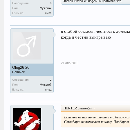
Unreall, Витос и Oleg26 26 нравится это.
Сообщения:
8
Пол:
Мужской
Езжу на:
нива
я стабой согласен честность должна
когда я честно выигрываю
21 апр 2016
Oleg26 26
Новичок
Сообщения:
2
Пол:
Мужской
Езжу на:
нива
HUNTER сказал(а):
↑
Если мне не изменяет память то было сказ
Стандарт не помогает никому. Наоборот б