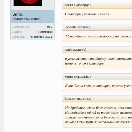
Костя сказал(а):
↑
Стандарту помогать нельзя
Витос
Вражесский Шпиён
Сообщения:
660
Горец07 сказал(а):
↑
Адрес:
Пятигорск
"-Стандарту помогать можно, но только п
Езжу на:
Нивкрузер 2121
tooth сказал(а):
↑
я услышал так:стандарту никто помогать
помочь - он же стандарт
Костя сказал(а):
↑
Я как бы ни кого не защищаю, просто у это
Stas.net сказал(а):
↑
На брифинге четко было сказано, что ста
На подъезде к одной из точек сидел авто
хотели помочь ему, хотя бы сдвинуть на по
отказались и чуть ли не палками отгоняли 