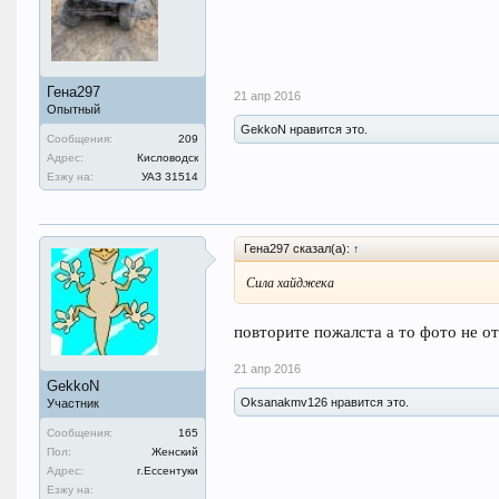
Гена297
21 апр 2016
Опытный
GekkoN нравится это.
Сообщения:
209
Адрес:
Кисловодск
Езжу на:
УАЗ 31514
Гена297 сказал(а):
↑
Сила хайджека
повторите пожалста а то фото не о
21 апр 2016
GekkoN
Oksanakmv126 нравится это.
Участник
Сообщения:
165
Пол:
Женский
Адрес:
г.Ессентуки
Езжу на: