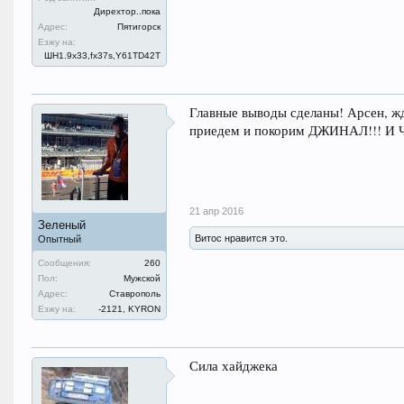
Дирехтор..пока
Адрес:
Пятигорск
Езжу на:
ШН1.9x33,fx37s,Y61TD42T
Главные выводы сделаны! Арсен, ж
приедем и покорим ДЖИНАЛ!!! И 
21 апр 2016
Зеленый
Витос нравится это.
Опытный
Сообщения:
260
Пол:
Мужской
Адрес:
Ставрополь
Езжу на:
-2121, KYRON
Сила хайджека