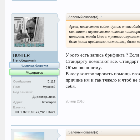
Зеленый сказал(а):
↑
Арсен, после этого видео, думаю очень об
как занять первое место помогла категор
помогали, тогда Олег с третьего перемест
было (хотя предлагали постоянно), даже н
У кого есть запись брифинга ? Если
HUNTER
Стандарту помогают все. Стандарт 
Непобедимый
Команда форума
Объясню почему.
Модератор
В лесу контролировать помощь слож
причине им и так тяжело и чтоб не
Сообщения:
5.117
себя.
Пол:
Мужской
Род занятий:
Дирехтор..пока
20 апр 2016
Адрес:
Пятигорск
Езжу на:
ШН1.9x33,fx37s,Y61TD42T
Зеленый сказал(а):
↑