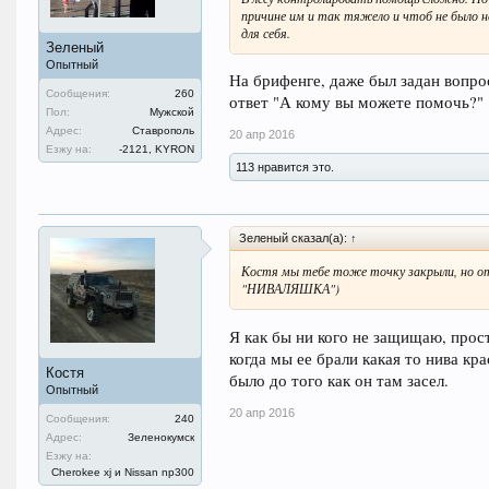
причине им и так тяжело и чтоб не было н
для себя.
Зеленый
Опытный
На брифенге, даже был задан вопро
Сообщения:
260
ответ "А кому вы можете помочь?"
Пол:
Мужской
Адрес:
Ставрополь
20 апр 2016
Езжу на:
-2121, KYRON
113 нравится это.
Зеленый сказал(а):
↑
Костя мы тебе тоже точку закрыли, но отк
"НИВАЛЯШКА")
Я как бы ни кого не защищаю, прост
когда мы ее брали какая то нива к
Костя
было до того как он там засел.
Опытный
20 апр 2016
Сообщения:
240
Адрес:
Зеленокумск
Езжу на:
Cherokee xj и Nissan np300