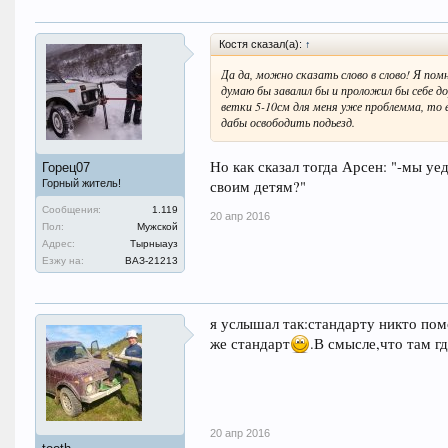
Костя сказал(а):
↑
Да да, можно сказать слово в слово! Я помн
думаю бы завалил бы и проложил бы себе дор
ветки 5-10см для меня уже проблемма, то 
дабы освободить подьезд.
Но как сказал тогда Арсен: "-мы уе
Горец07
своим детям?"
Горный житель!
Сообщения:
1.119
20 апр 2016
Пол:
Мужской
Адрес:
Тырныауз
Езжу на:
ВАЗ-21213
я услышал так:стандарту никто пом
же стандарт
.В смысле,что там г
20 апр 2016