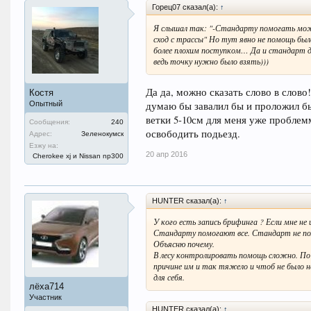
Горец07 сказал(а):
↑
Я слышал так: "-Стандарту помогать можн
сход с трассы" Но тут явно не помощь был
более плохим поступком… Да и стандарт ду
ведь точку нужно было взять)))
Да да, можно сказать слово в слово
Костя
думаю бы завалил бы и проложил бы 
Опытный
ветки 5-10см для меня уже проблем
Сообщения:
240
освободить подьезд.
Адрес:
Зеленокумск
Езжу на:
20 апр 2016
Cherokee xj и Nissan np300
HUNTER сказал(а):
↑
У кого есть запись брифинга ? Если мне не
Стандарту помогают все. Стандарт не пом
Объясню почему.
В лесу контролировать помощь сложно. По
причине им и так тяжело и чтоб не было н
для себя.
лёха714
Участник
HUNTER сказал(а):
↑