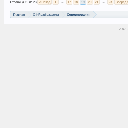
Страница 19 из 23
< Назад
1
←
17
18
19
20
21
→
23
Вперёд 
Главная
Off-Road разделы
Соревнования
2007–