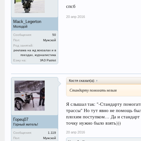
спсб
20 апр 2016
Mack_Legerton
Молодой
Сообщения:
50
Пол:
Мужской
Род занятий:
реклама на жд вокзалах и в
поездах, журналистика
Езжу на:
УАЗ Patriot
Костя сказал(а):
↑
Стандарту помогать нельзя
Я слышал так: "-Стандарту помогать
трассы" Но тут явно не помощь был
плохим поступком… Да и стандарт 
Горец07
точку нужно было взять)))
Горный житель!
20 апр 2016
Сообщения:
1.119
Пол:
Мужской