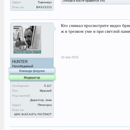
Unreall и Костя нравится это.
Адрес:
Тырныауз
Езжу на:
ВАЗ-21213
Кто снимал просмотрите видео бри
ж в трезвом уме и при светлой памят
20 апр 2016
HUNTER
Непобедимый
Команда форума
Модератор
Сообщения:
5.117
Пол:
Мужской
Род занятий:
Дирехтор..пока
Адрес:
Пятигорск
Езжу на:
ШН1.9x33,fx37s,Y61TD42T