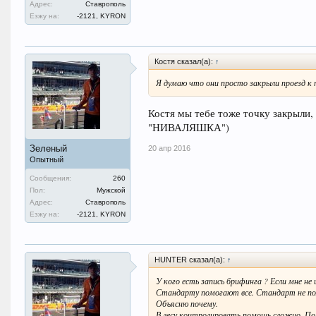
Адрес:
Ставрополь
Езжу на:
-2121, KYRON
Костя сказал(а):
↑
Я думаю что они просто закрыли проезд к 
Костя мы тебе тоже точку закрыли, 
"НИВАЛЯШКА")
Зеленый
20 апр 2016
Опытный
Сообщения:
260
Пол:
Мужской
Адрес:
Ставрополь
Езжу на:
-2121, KYRON
HUNTER сказал(а):
↑
У кого есть запись брифинга ? Если мне не
Стандарту помогают все. Стандарт не пом
Объясню почему.
В лесу контролировать помощь сложно. По