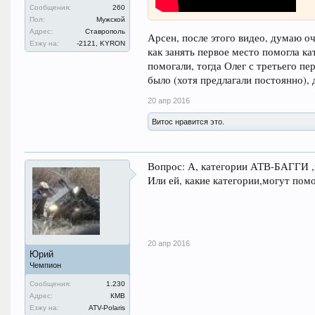
Сообщения:
260
Спасибо афтору ))
Пол:
Мужской
Адрес:
Ставрополь
Арсен, после этого видео, думаю о
Езжу на:
-2121, KYRON
как занять первое место помогла к
помогали, тогда Олег с третьего пе
было (хотя предлагали постоянно),
20 апр 2016
Витос нравится это.
Вопрос: А, категории АТВ-БАГГИ ,
Или ей, какие категории,могут пом
20 апр 2016
Юрий
Чемпион
Сообщения:
1.230
Адрес:
КМВ
Езжу на:
ATV-Polaris