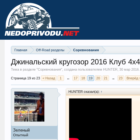
Главная
Off-Road разделы
Соревнования
Джинальский кругозор 2016 Клуб 4х
Тема в разделе "
Соревнования
", создана пользователем HUNTER,
30 мар 2016
.
Страница 19 из 23
< Назад
1
←
17
18
19
20
21
→
23
Вперёд 
HUNTER сказал(а):
↑
Зеленый
Опытный