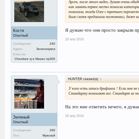
Арсен, после этого видео, думаю очень об
как занять первое место помогла категор
помогали, тогда Олег с третьего перемест
было (хотя предлагали постоянно), даже н
Я думаю что они просто закрыли пр
Костя
Опытный
20 апр 2016
Сообщения:
240
Адрес:
Зеленокумск
Езжу на:
Cherokee xj и Nissan np300
HUNTER сказал(а):
↑
У кого есть запись брифинга ? Если мне не
Стандарту помогают все. Стандарт не пом
На это мне ответить нечего, я дума
20 апр 2016
Зеленый
Опытный
Сообщения:
260
Пол:
Мужской