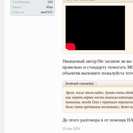
Сообщения:
152
Адрес:
Юца
Езжу на:
ваз2121
Спасибо афтору ))
Уважаемый автор!Не засняли ли вы 
правельно и стандарту помогать 
объектив выложите пожалуйста чтоб
Зеленый сказал(а):
↑
Арсен, после этого видео, думаю очень об
как занять первое место помогла категор
помогали, тогда Олег с третьего перемест
было (хотя предлагали постоянно), даже н
До этого разговора я от помощи НА
20 апр 2016