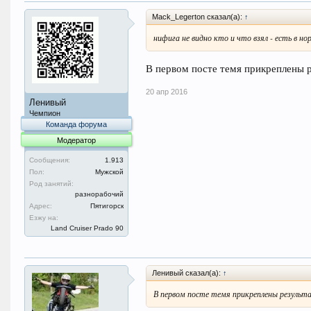
Mack_Legerton сказал(а):
↑
нифига не видно кто и что взял - есть в но
В первом посте темя прикреплены 
20 апр 2016
Ленивый
Чемпион
Команда форума
Модератор
Сообщения:
1.913
Пол:
Мужской
Род занятий:
разнорабочий
Адрес:
Пятигорск
Езжу на:
Land Cruiser Prado 90
Ленивый сказал(а):
↑
В первом посте темя прикреплены резуль