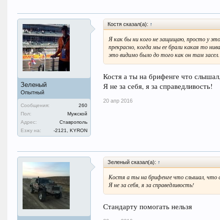
Костя сказал(а):
↑
Я как бы ни кого не защищаю, просто у это
прекрасно, когда мы ее брали какая то ни
это видимо было до того как он там засел.
Костя а ты на брифенге что слышал,
Зеленый
Я не за себя, я за справедливость!
Опытный
20 апр 2016
Сообщения:
260
Пол:
Мужской
Адрес:
Ставрополь
Езжу на:
-2121, KYRON
Зеленый сказал(а):
↑
Костя а ты на брифенге что слышал, что 
Я не за себя, я за справедливость!
Стандарту помогать нельзя