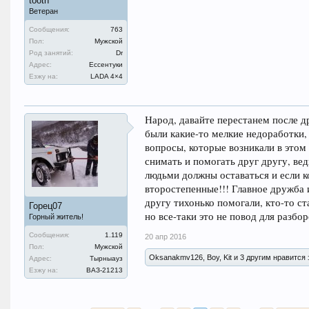
tooth
Ветеран
Сообщения:
763
Пол:
Мужской
Род занятий:
Dr
Адрес:
Ессентуки
Езжу на:
LADA 4×4
Народ, давайте перестанем после д
были какие-то мелкие недоработки,
вопросы, которые возникали в этом
снимать и помогать друг другу, вед
людьми должны оставаться и если к
второстепенные!!! Главное дружба
другу тихонько помогали, кто-то ст
Горец07
но все-таки это не повод для разборо
Горный житель!
Сообщения:
1.119
20 апр 2016
Пол:
Мужской
Oksanakmv126, Boy, Kit и 3 другим нравится 
Адрес:
Тырныауз
Езжу на:
ВАЗ-21213