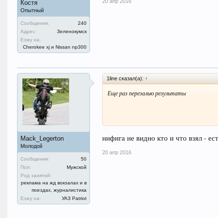
20 апр 2016
Костя
Опытный
Сообщения:
240
Адрес:
Зеленокумск
Езжу на:
Cherokee xj и Nissan np300
1line сказал(а):
↑
Еще раз перезалью результаты
нифига не видно кто и что взял - ес
Mack_Legerton
Молодой
20 апр 2016
Сообщения:
50
Пол:
Мужской
Род занятий:
реклама на жд вокзалах и в
поездах, журналистика
Езжу на:
УАЗ Patriot