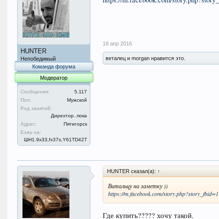
18 апр 2016
HUNTER
веталец и morgan нравится это.
Непобедимый
Команда форума
Модератор
Сообщения:
5.117
Пол:
Мужской
Род занятий:
Дирехтор..пока
Адрес:
Пятигорск
Езжу на:
ШН1.9x33,fx37s,Y61TD42T
HUNTER сказал(а):
↑
Витальцу на заметку ))
https://m.facebook.com/story.php?story_fb
Где купить????? хочу такой.