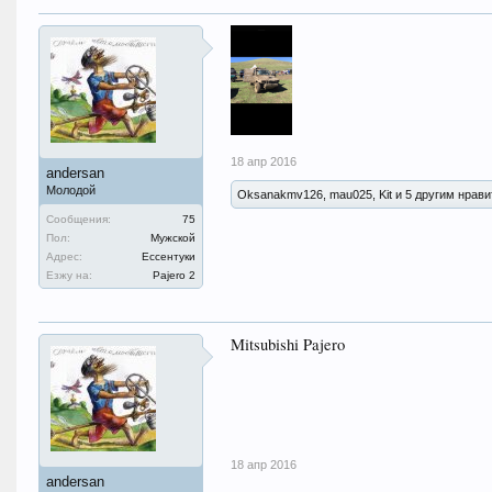
18 апр 2016
andersan
Молодой
Oksanakmv126, mau025, Kit и 5 другим нрави
Сообщения:
75
Пол:
Мужской
Адрес:
Ессентуки
Езжу на:
Pajero 2
Mitsubishi Pajero
18 апр 2016
andersan