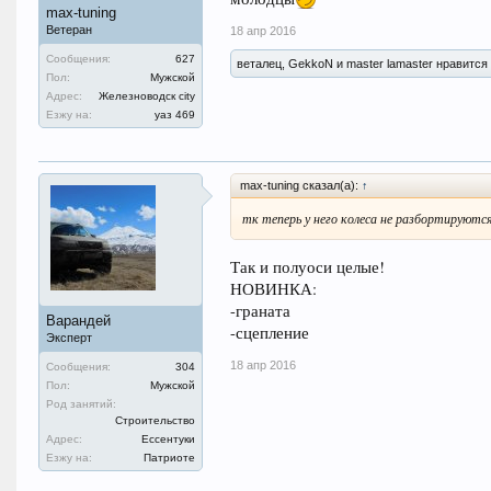
max-tuning
Ветеран
18 апр 2016
Сообщения:
627
веталец, GekkoN и master lamaster нравится 
Пол:
Мужской
Адрес:
Железноводск city
Езжу на:
уаз 469
max-tuning сказал(а):
↑
тк теперь у него колеса не разбортируютс
Так и полуоси целые!
НОВИНКА:
-граната
Варандей
-сцепление
Эксперт
18 апр 2016
Сообщения:
304
Пол:
Мужской
Род занятий:
Строительство
Адрес:
Ессентуки
Езжу на:
Патриоте