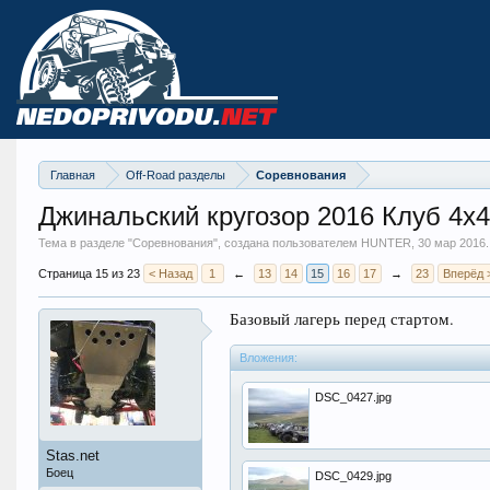
Главная
Off-Road разделы
Соревнования
Джинальский кругозор 2016 Клуб 4х
Тема в разделе "
Соревнования
", создана пользователем HUNTER,
30 мар 2016
.
Страница 15 из 23
< Назад
1
←
13
14
15
16
17
→
23
Вперёд 
Базовый лагерь перед стартом.
Вложения:
DSC_0427.jpg
Stas.net
Боец
DSC_0429.jpg