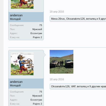
18 апр 2016
andersan
Миха 26rus, Oksanakmv126, веталец и 9 друг
Молодой
Сообщения:
75
Пол:
Мужской
Адрес:
Ессентуки
Езжу на:
Pajero 2
18 апр 2016
andersan
Молодой
Oksanakmv126, VAP, веталец и 9 другим нрав
Сообщения:
75
Пол:
Мужской
Адрес:
Ессентуки
Езжу на:
Pajero 2