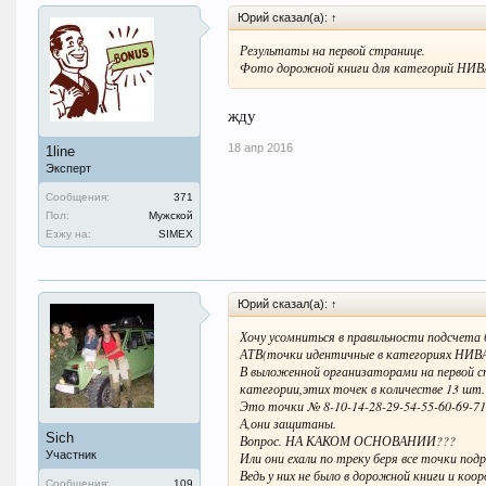
Юрий сказал(а): ↑
Результаты на первой странице.
Фото дорожной книги для категорий НИ
жду
18 апр 2016
1line
Эксперт
Сообщения:
371
Пол:
Мужской
Езжу на:
SIMEX
Юрий сказал(а): ↑
Хочу усомниться в правильности подсчета 
АТВ(точки идентичные в категориях НИ
В выложенной организаторами на первой с
категории,этих точек в количестве 13 шт.
Это точки № 8-10-14-28-29-54-55-60-69-71
А,они защитаны.
Sich
Вопрос. НА КАКОМ ОСНОВАНИИ???
Участник
Или они ехали по треку беря все точки под
Ведь у них не было в дорожной книги и коо
Сообщения:
109