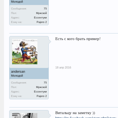
Молодой
Сообщения:
75
Пол:
Мужской
Адрес:
Ессентуки
Езжу на:
Pajero 2
Есть с кого брать пример!
18 апр 2016
andersan
Молодой
Сообщения:
75
Пол:
Мужской
Адрес:
Ессентуки
Езжу на:
Pajero 2
Витальцу на заметку ))
https://m.facebook.com/story.php?sto