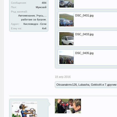
Сообщения:
484
Пол:
Мужской
Род занятий:
DSC_0431.jpg
Автомеханик, Учусь,…
работаю за бугром.
Адрес:
Кисловодск - Сочи
Езжу на:
4х4
DSC_0433.jpg
DSC_0435.jpg
18 апр 2016
Oksanakmv126, Lubasha, GekkoN и 7 другим 