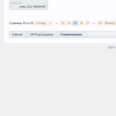
Езжу на:
-нива 2121"GEKKON"
Страница 15 из 23
< Назад
1
←
13
14
15
16
17
→
23
Вперёд 
Главная
Off-Road разделы
Соревнования
2007–