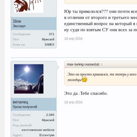
Юр ты прикололся??? они почти все т
в отличии от второго и третьего мес
1line
единственный вопрос на который я не
Эксперт
ну судя по взятым СУ они всех за п
Сообщения:
371
18 апр 2016
Пол:
Мужской
Езжу на:
SIMEX
max-tuning сказал(а):
↑
Это он просто кривлялся, тк теперь у нег
молодцы
Это да .Тебе спасибо.
веталец
18 апр 2016
Гроза полуосей
Сообщения:
2.095
Пол:
Мужской
Род занятий:
изготовление мебели
Адрес:
Ессентуки