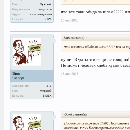
Я ещё понимаю,что можно ошибочно взять 
Пол:
Мужской
ехал.Ну,а что-бы на нюх найти ещё дополн
Род занятий:
водитель
и ночью,то я тогда "пас" да ещё и защитат
что все таки обида за шлем????? ил
Адрес:
ст.ессентукская
Снимаю шляпу,гостода!
Езжу на:
2121
18 апр 2016
Sich сказал(а):
↑
что все таки обида за шлем????? или за п
ну нет Юра за эти вещи не говорил!
Не может человек хлеба кусок съес
1line
18 апр 2016
Эксперт
Сообщения:
371
Пол:
Мужской
Езжу на:
SIMEX
Юрий сказал(а): ↑
Посмотреть вложение 35892 Посмотреть 
вложение 35895 Посмотреть вложение 358