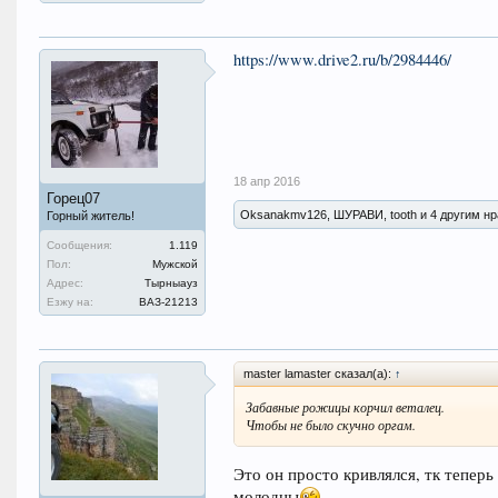
https://www.drive2.ru/b/2984446/
18 апр 2016
Горец07
Oksanakmv126, ШУРАВИ, tooth и 4 другим нр
Горный житель!
Сообщения:
1.119
Пол:
Мужской
Адрес:
Тырныауз
Езжу на:
ВАЗ-21213
master lamaster сказал(а):
↑
Забавные рожицы корчил веталец.
Чтобы не было скучно оргам.
Это он просто кривлялся, тк теперь
молодцы