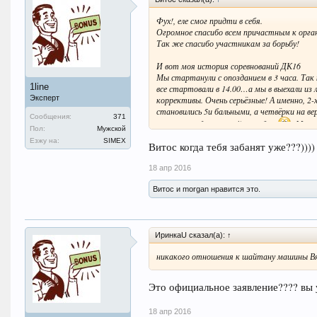
Фух!, еле смог придти в себя.
Огромное спасибо всем причастным к орга
Так же спасибо участникам за борьбу!
И вот моя история соревнований ДК16
Мы стартанули с опозданием в 3 часа. Так 
1line
все стартовали в 14.00…а мы в выехали из л
Эксперт
коррективы. Очень серьёзные! А именно, 2
становились 5и бальными, а четвёрки 
Сообщения:
371
га уровня воды котрый там был
. Мы р
Пол:
Мужской
отрыв в светлое время суток на 3 часа - э
Езжу на:
SIMEX
Витос когда тебя забанят уже???))))
проехали до 01:00 ночи. И нами было прин
ЛЭП и устраиваться на перекус "Ленивой по
18 апр 2016
нами 7и бальные… Застряла моя машина оч
застряла на подьезде ко мне, что затруднил
Витос и morgan нравится это.
было просто ходить.... Водитель второ
дежурств… Люди просто вырубались, остано
строп динамичек итд, Хайджеком вытолкав
чудо!!! Я был счастливее всех в тот момен
ИринкаU сказал(а): ↑
(Калашникову Вячеславу) за помощь выдержк
даже не пили. Было решено возвращаться о
никакого отношения к шайтану машины Вя
не тут то было. Объезжая "ступеньки" Слав
толкать и хайджек. Спустя 40 мин Славик в
стал на два колеса и от удара раззулся п
Это официальное заявление???? вы 
потные грязные уставшие и голодные ни 
проблемм на ровном месте. (сказалась спеш
18 апр 2016
замазов грязью корд, мы электрокомпрессор