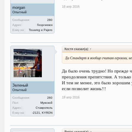
18 апр 2016
morgan
Опытный
Сообщения:
280
Адрес:
Георгиевск
Езжу на:
Touareg и Pajero
Костя сказал(а):
↑
Да Стандарт я вообще считаю героями, не п
Да было очень трудно! Но прежде ч
преодоления препятствия. А только
И тем не менее, это было хорошим 
Зеленый
если позволит жизнь!!!
Опытный
18 апр 2016
Сообщения:
260
Пол:
Мужской
Адрес:
Ставрополь
Езжу на:
-2121, KYRON
Витос сказал(а):
↑