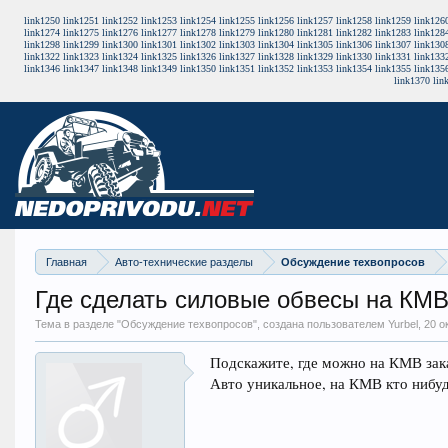
link1250
link1251
link1252
link1253
link1254
link1255
link1256
link1257
link1258
link1259
link126
link1274
link1275
link1276
link1277
link1278
link1279
link1280
link1281
link1282
link1283
link128
link1298
link1299
link1300
link1301
link1302
link1303
link1304
link1305
link1306
link1307
link130
link1322
link1323
link1324
link1325
link1326
link1327
link1328
link1329
link1330
link1331
link133
link1346
link1347
link1348
link1349
link1350
link1351
link1352
link1353
link1354
link1355
link135
link1370
lin
Главная
Авто-технические разделы
Обсуждение техвопросов
Где сделать силовые обвесы на КМ
Тема в разделе "
Обсуждение техвопросов
", создана пользователем Yurbel,
20 о
Подскажите, где можно на КМВ зак
Авто уникальное, на КМВ кто нибуд