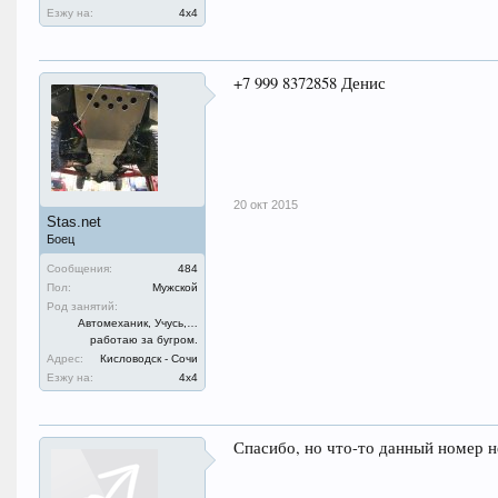
Езжу на:
4х4
‪+7 999 8372858‬ Денис
20 окт 2015
Stas.net
Боец
Сообщения:
484
Пол:
Мужской
Род занятий:
Автомеханик, Учусь,…
работаю за бугром.
Адрес:
Кисловодск - Сочи
Езжу на:
4х4
Спасибо, но что-то данный номер н