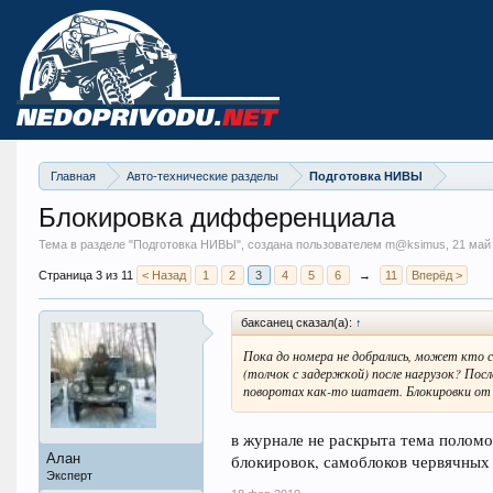
Главная
Авто-технические разделы
Подготовка НИВЫ
Блокировка дифференциала
Тема в разделе "
Подготовка НИВЫ
", создана пользователем m@ksimus,
21 май
Страница 3 из 11
< Назад
1
2
3
4
5
6
→
11
Вперёд >
баксанец сказал(а):
↑
Пока до номера не добрались, может кто
(толчок с задержкой) после нагрузок? Посл
поворотах как-то шатает. Блокировки от 
в журнале не раскрыта тема поломо
Алан
блокировок, самоблоков червячных 
Эксперт