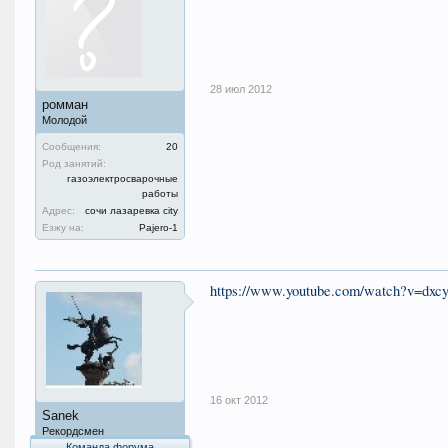
28 июл 2012
ромман
Молодой
Сообщения:
20
Род занятий:
газоэлектросварочные
работы
Адрес:
сочи лазаревка city
Езжу на:
Pajero-1
https://www.youtube.com/watch?v=dxc
16 окт 2012
Sanek
Рекордсмен
Команда форума