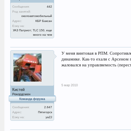
Сообщения:
442
Род занятий:
околоавтомобильный
Адрес:
КБР Баксан
Езжу на:
УАЗ Патриот; TLC 150, еще
много на чем
У меня винтовая в РПМ. Сопротивле
динамике. Как-то ехали с Арсеном п
жаловался на управляемость (перест
5 мар 2010
Кистей
Рекордсмен
Команда форума
Сообщения:
2.647
Адрес:
Пятигорск
Езжу на:
уаZJ