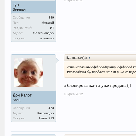
18 фев 2012
ilya
Ветеран
Сообщения:
889
Пол:
Мужской
Род занятий:
ИТ
Адрес:
Железноводск
Езжу на:
в поисках
ilya сказал(а):
↑
есть магазины оффроадцентр, оффроад как е
кисловодска б\у продает за 5 т.р. но ее пе
а блокировачка-то уже продана)))
18 фев 2012
Дон Капот
Боец
Сообщения:
473
Адрес:
Кисловодск
Езжу на:
Нивка 213