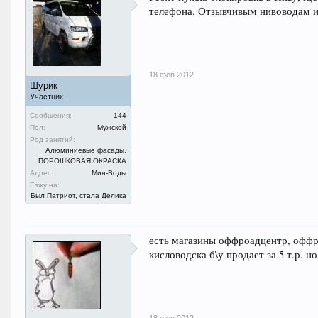
телефона. Отзывчивым нивоводам и 
18 фев 2012
Шурик
Участник
Сообщения:
144
Пол:
Мужской
Род занятий:
Алюминиевые фасады.
ПОРОШКОВАЯ ОКРАСКА
Адрес:
Мин-Воды
Езжу на:
Был Патриот, стала Делика
есть магазины оффроадцентр, оффроа
кисловодска б\у продает за 5 т.р. н