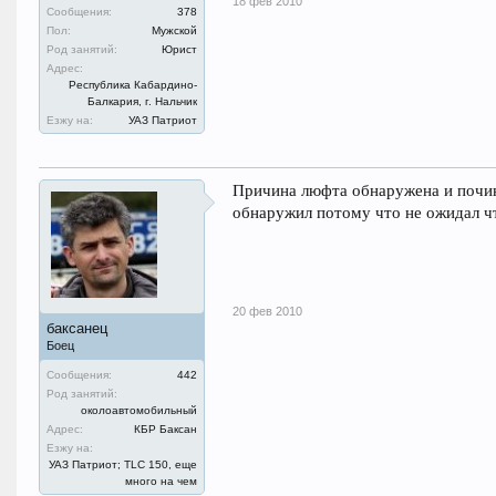
18 фев 2010
Сообщения:
378
Пол:
Мужской
Род занятий:
Юрист
Адрес:
Республика Кабардино-
Балкария, г. Нальчик
Езжу на:
УАЗ Патриот
Причина люфта обнаружена и почин
обнаружил потому что не ожидал чт
20 фев 2010
баксанец
Боец
Сообщения:
442
Род занятий:
околоавтомобильный
Адрес:
КБР Баксан
Езжу на:
УАЗ Патриот; TLC 150, еще
много на чем