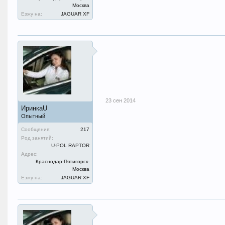
Москва
Езжу на:
JAGUAR XF
23 сен 2014
ИринкаU
Опытный
Сообщения:
217
Род занятий:
U-POL RAPTOR
Адрес:
Краснодар-Пятигорск-
Москва
Езжу на:
JAGUAR XF