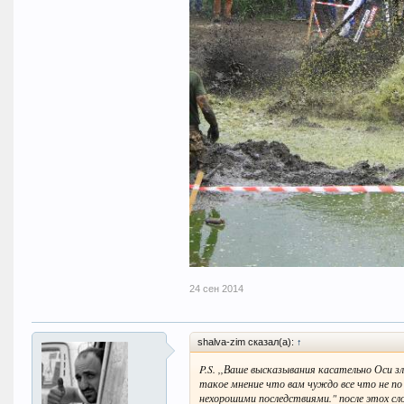
24 сен 2014
shalva-zim сказал(а):
↑
P.S. ,,Ваше высказывания касательно Оси зл
такое мнение что вам чуждо все что не по 
нехорошими последствиями." после этох слов