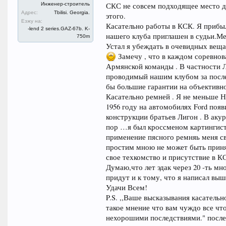
Инженер-строитель
СКС не совсем подходящее место д
Адрес:
Tbilisi. Georgia.
этого.
Езжу на:
Касательно работы в КСК. Я прибыл
-lend 2 series.GAZ-67b. K-
нашего клуба приглашен в судьи.Ме
750m
Устал я убеждать в очевидных вещ
Замечу , что в каждом соревнова
Армянской команды . В частности 
проводимый нашим клубом за послед
бы большие гарантии на объективно
Касательно ремней . Я не меньше 
1956 году на автомобилях Ford поя
конструкции братьев Лигон . В акур
пор …я был кроссменом картингист
применение пясного ремняь меня св
простим мною не может быть принят
свое техкомство и присутствие в К
Думаю,что лет эдак через 20 -ть м
придут и к тому, что я написал в
Удачи Всем!
P.S. ,,Ваше высказывания касательн
такое мнение что вам чуждо все что
нехорошими последствиями." после э