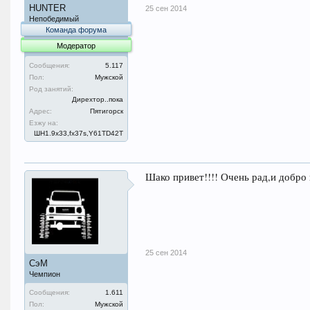
HUNTER
25 сен 2014
Непобедимый
Команда форума
Модератор
Сообщения:
5.117
Пол:
Мужской
Род занятий:
Дирехтор..пока
Адрес:
Пятигорск
Езжу на:
ШН1.9x33,fx37s,Y61TD42T
Шако привет!!!! Очень рад,и добро
25 сен 2014
СэМ
Чемпион
Сообщения:
1.611
Пол:
Мужской