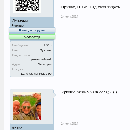
Привет, Шако. Рад тебя видеть!
24 сен 2014
Ленивый
Чемпион
Команда форума
Модератор
Сообщения:
1.913
Пол:
Мужской
Род занятий:
разнорабочий
Адрес:
Пятигорск
Езжу на:
Land Cruiser Prado 90
Vpustite meya v vash ochag? )))
24 сен 2014
shako