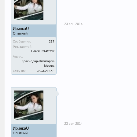
23 сен 2014
ИринкаU
Опытный
Сообщения:
217
Род занятий:
U-POL RAPTOR
Адрес:
Краснодар-Пятигорск-
Москва
Езжу на:
JAGUAR XF
23 сен 2014
ИринкаU
Опытный