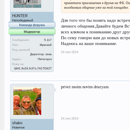
принятием приглашения в друзья на ФБ. Ош
возобновим общение уже на той площадке.
HUNTER
Для того что бы понять надо встреч
Непобедимый
личного общения.Давайте будем Вс
Команда форума
всех ключом к пониманию друг дру
Модератор
По сему говорю вам до новых встреч
Сообщения:
5.117
Надеюсь на ваше понимание.
Пол:
Мужской
Род занятий:
24 сен 2014
Дирехтор..пока
Адрес:
Пятигорск
Езжу на:
ШН1.9x33,fx37s,Y61TD42T
privet moim novim druzyam
24 сен 2014
shako
Новичок