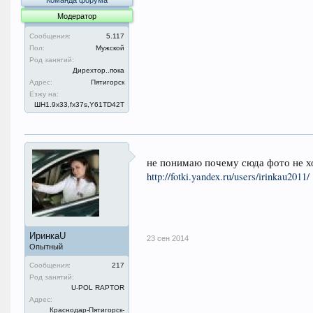
Команда форума
Модератор
Сообщения:
5.117
Пол:
Мужской
Род занятий:
Дирехтор..пока
Адрес:
Пятигорск
Езжу на:
ШН1.9x33,fx37s,Y61TD42T
не понимаю почему сюда фото не хо
http://fotki.yandex.ru/users/irinkau2011/
ИринкаU
23 сен 2014
Опытный
Сообщения:
217
Род занятий:
U-POL RAPTOR
Адрес:
Краснодар-Пятигорск-