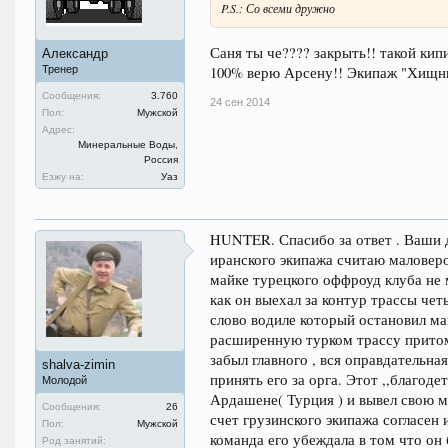
P.S.: Со всеми дружно
Саня ты че???? закрыть!! такой кип
Александр
100% верю Арсену!! Экипаж "Хищника
Тренер
Сообщения:
3.760
24 сен 2014
Пол:
Мужской
Адрес:
Минеральные Воды,
Россия
Езжу на:
Уаз
HUNTER. Спасибо за ответ . Ваши 
иранского экипажа считаю маловероя
майке турецкого оффроуд клуба не м
как он выехал за контур трассы че
слово водиле который остановил ма
расширенную турком трассу притом 
забыл главного , вся оправдательна
shalva-zimin
принять его за орга. Этот ,,благоде
Молодой
Ардашене( Турция ) и вывел свою 
Сообщения:
26
счет грузинского экипажа согласен 
Пол:
Мужской
команда его убеждала в том что он
Род занятий: