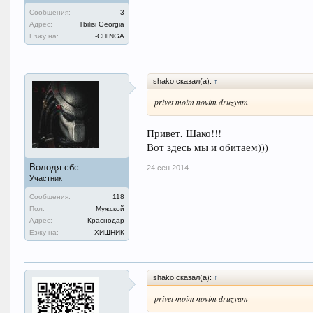
Сообщения:
3
Адрес:
Tbilisi Georgia
Езжу на:
-CHINGA
shako сказал(а):
↑
privet moim novim druzyam
Привет, Шако!!!
Вот здесь мы и обитаем)))
Володя сбс
24 сен 2014
Участник
Сообщения:
118
Пол:
Мужской
Адрес:
Краснодар
Езжу на:
ХИЩНИК
shako сказал(а):
↑
privet moim novim druzyam