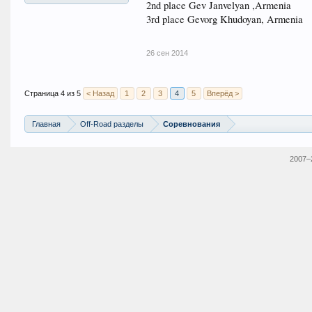
2nd place Gev Janvelyan ,Armenia
3rd place Gevorg Khudoyan, Armenia
26 сен 2014
Страница 4 из 5
< Назад
1
2
3
4
5
Вперёд >
Главная
Off-Road разделы
Соревнования
2007–