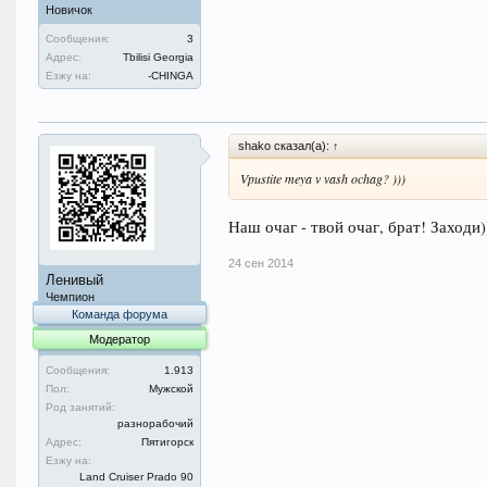
Новичок
Сообщения:
3
Адрес:
Tbilisi Georgia
Езжу на:
-CHINGA
shako сказал(а):
↑
Vpustite meya v vash ochag? )))
Наш очаг - твой очаг, брат! Заходи)
24 сен 2014
Ленивый
Чемпион
Команда форума
Модератор
Сообщения:
1.913
Пол:
Мужской
Род занятий:
разнорабочий
Адрес:
Пятигорск
Езжу на:
Land Cruiser Prado 90