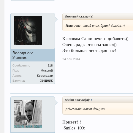
Ленивый сказал(а):
↑
Наш очаг - твой очаг, брат! Заходи)))
К словам Саши нечего добавить))
Очень рады, что ты зашел))
Это большая честь для нас!
Володя сбс
Участник
24 сен 2014
Сообщения:
118
Пол:
Мужской
Адрес:
Краснодар
Езжу на:
ХИЩНИК
shako сказал(а):
↑
privet moim novim druzyam
Привет!!!
:Smiles_100: