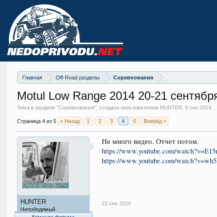
Главная
Off-Road разделы
Соревнования
Motul Low Range 2014 20-21 сентябр
Тема в разделе "
Соревнования
", создана пользователем HUNTER,
9 сен 2014
.
Страница 4 из 5
< Назад
1
2
3
4
5
Вперёд >
Не много видео. Отчет потом.
https://www.youtube.com/watch?v=E1
https://www.youtube.com/watch?v=wh
HUNTER
23 сен 2014
Непобедимый