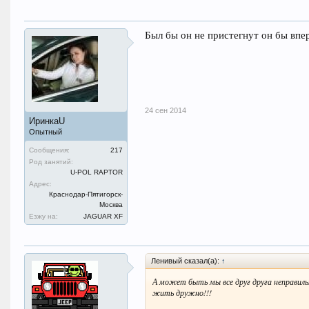
Был бы он не пристегнут он бы впе
24 сен 2014
ИринкаU
Опытный
Сообщения:
217
Род занятий:
U-POL RAPTOR
Адрес:
Краснодар-Пятигорск-
Москва
Езжу на:
JAGUAR XF
Ленивый сказал(а):
↑
А может быть мы все друг друга неправиль
жить дружно!!!