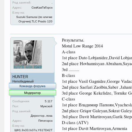
Род занятий:
.
Адрес:
СевКавТвГорск
Езжу на:
Suzuki Samurai (по кличке
Огурчик).TLC Prado 120
Результаты.
Motul Low Range 2014
A-class
1st place Dato Lobjanidze,David Lobja
2nd place Hovhannisyan Abraham,Saya
3rd .........
B-class
HUNTER
1st place Vasil Gagnidze,George Vadac
Непобедимый
Команда форума
2nd place Saefari Zaolbin,Saber ,Jahani
3rd place George Kekelidze, Tornike G
Модератор
C-class
Сообщения:
5.117
1st place Владимир Папоян,Vyachesla
Пол:
Мужской
2nd place Griqor Galeyan,Sokrat Gale
Род занятий:
3rd place Davit Martirosyan,Garik Ste
Дирехтор..пока
Адрес:
Пятигорск
D-class (ATV)
Езжу на:
1st place Davit Martirosyan,Armenia
ШН1.9x33,fx37s,Y61TD42T