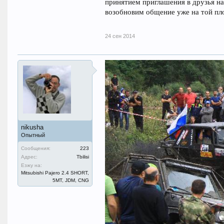
принятием приглашения в друзья на
возобновим общение уже на той пл
24 сен 2014
nikusha
Опытный
Сообщения:
223
Адрес:
Tbilisi
Езжу на:
Mitsubishi Pajero 2.4 SHORT,
5MT, JDM, CNG