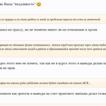
ько Ваша "въедливость"
из турции и он стоял рядом со мной за пределами трассы то есть за ленточкой
вышел на трассу, но не понятно имеет ли он отношение к оргам
анцев по отмашке флага остановилась , потом перед ним прелезая через ленту выб
ле этого отьезжает назад и рвётся в образовавшийся просвет после чего зритель во
о этого мне не понять, так как не в курсе этого и выводы делаю н
ж не прав.
 норма то какого рода судейство можно будет ожидать от такого КСК…
овном как зритель и выводы на счет иранского экипажа делал толь