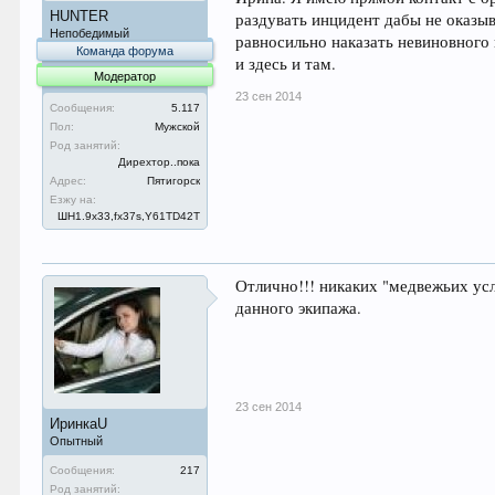
HUNTER
раздувать инцидент дабы не оказы
Непобедимый
равносильно наказать невиновного
Команда форума
и здесь и там.
Модератор
23 сен 2014
Сообщения:
5.117
Пол:
Мужской
Род занятий:
Дирехтор..пока
Адрес:
Пятигорск
Езжу на:
ШН1.9x33,fx37s,Y61TD42T
Отлично!!! никаких "медвежьих услу
данного экипажа.
23 сен 2014
ИринкаU
Опытный
Сообщения:
217
Род занятий: