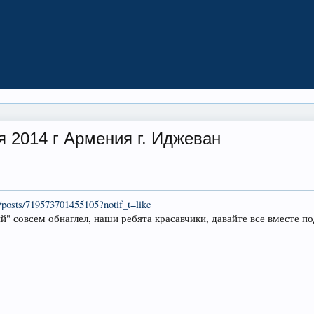
я 2014 г Армения г. Иджеван
/posts/719573701455105?notif_t=like
й" совсем обнаглел, наши ребята красавчики, давайте все вместе п