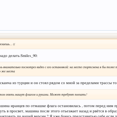
делаешь… ((
надо делать:Smiles_90:
ь внимательно посмотрел видео с его остановкой: на месте спортсмена я бы тоже по
о же места
канча из турции и он стоял рядом со мной за пределами трассы то 
Потом опять машут флагом и руками. Может требуют поехать?
шина иранцев по отмашке флага остановилась , потом перед ним пр
ть в просвет, машина после этого отьезжает назад и рвётся в обра
рактовать по вашей версии ? Я уже боюсь представитью себе если 