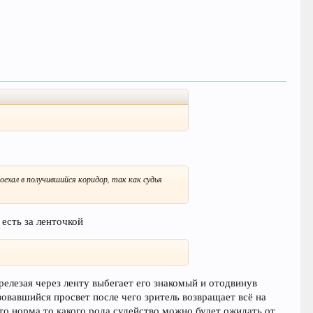
ехал в получившийся коридор, так как судья
есть за ленточкой
елезая через ленту выбегает его знакомый и отодвинув
зовавшийся просвет после чего зритель возвращает всё на
это норма то какого рода судейство можно будет ожидать от