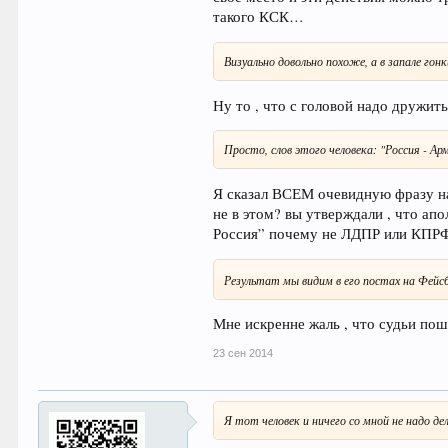
такого КСК…
Визуально довольно похоже, а в запале г
Ну то , что с головой надо дружит
Просто, слов этого человека: "Россия - А
Я сказал ВСЕМ очевидную фразу на 
не в этом? вы утверждали , что ап
Россия” почему не ЛДПР или КПРФ 
Результат мы видим в его постах на Фей
Мне искренне жаль , что судьи по
23 сен 2014
Я тот человек и ничего со мной не надо де