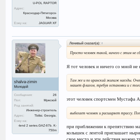
U-POL RAPTOR
Адрес:
Краснодар-Пятигорск-
Москва
Езжу на:
JAGUAR XF
Ленивый сказал(а):
↑
Просто человек такой, ничего с этим не с
Я тот человек и ничего со мной не 
Там же и по иранский экипаж наезды. Очен
shalva-zimin
машет флагом, требуя остановки и с тог
Молодой
Сообщения:
26
этот человек спортсмен Мустафа Ас
Пол:
Мужской
Род занятий:
Инженер-строитель
выбегает человек и расширяет трассу. 
Адрес:
Tbilisi. Georgia.
Езжу на:
при приближении к препятствию ма
-lend 2 series.GAZ-67b. K-
750m
колышек с лентой приглашает нырну
свое место и эти действия можно т