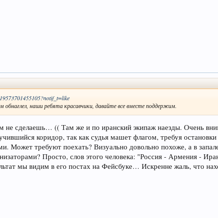
719573701455105?notif_t=like
ем обнаглел, наши ребята красавчики, давайте все вместе поддержим.
им не сделаешь… (( Там же и по иранский экипаж наезды. Очень вни
учившийся коридор, так как судья машет флагом, требуя остановки 
и. Может требуют поехать? Визуально довольно похоже, а в запа
ганизаторами? Просто, слов этого человека: "Россия - Армения - И
ультат мы видим в его постах на Фейсбуке… Искренне жаль, что на