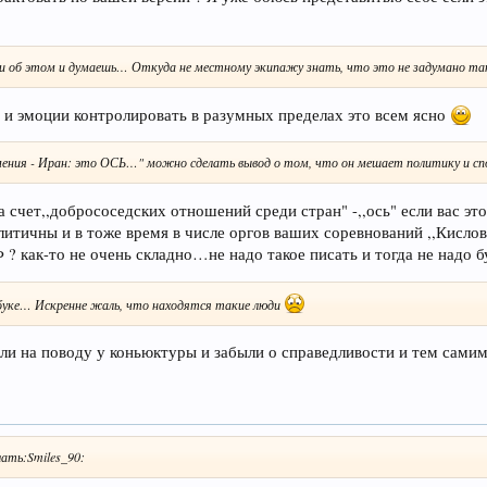
онки об этом и думаешь… Откуда не местному экипажу знать, что это не задумано т
ь и эмоции контролировать в разумных пределах это всем ясно
рмения - Иран: это ОСЬ…" можно сделать вывод о том, что он мешает политику и спо
счет,,добрососедских отношений среди стран" -,,ось" если вас это
олитичны и в тоже время в числе оргов ваших соревнований ,,Кисл
? как-то не очень складно…не надо такое писать и тогда не надо 
сбуке… Искренне жаль, что находятся такие люди
шли на поводу у коньюктуры и забыли о справедливости и тем сам
лать:Smiles_90: