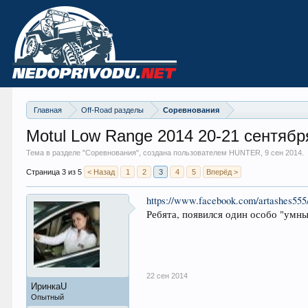
Главная
Off-Road разделы
Соревнования
Motul Low Range 2014 20-21 сентябр
Тема в разделе "
Соревнования
", создана пользователем HUNTER,
9 сен 2014
.
Страница 3 из 5
< Назад
1
2
3
4
5
Вперёд >
https://www.facebook.com/artashes555
Ребята, появился один особо "умны
22 сен 2014
ИринкаU
Опытный