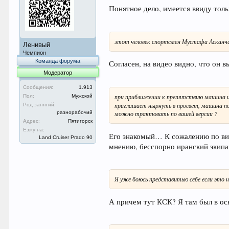
Понятное дело, имеется ввиду тол
этот человек спортсмен Мустафа Асканча 
Ленивый
Чемпион
Команда форума
Согласен, на видео видно, что он 
Модератор
Сообщения:
1.913
при приближении к препятствию машина ир
Пол:
Мужской
приглашает нырнуть в просвет, машина пос
Род занятий:
можно трактовать по вашей версии ?
разнорабочий
Адрес:
Пятигорск
Езжу на:
Его знакомый… К сожалению по виде
Land Cruiser Prado 90
мнению, бесспорно иранский экипа
Я уже боюсь представитью себе если это
А причем тут КСК? Я там был в осн