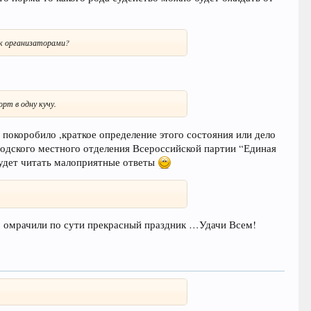
ак организаторами?
рт в одну кучу.
 покоробило ,краткое определение этого состояния или дело
оводского местного отделения Всероссийской партии “Единая
будет читать малоприятные ответы
им омрачили по сути прекрасный праздник …Удачи Всем!