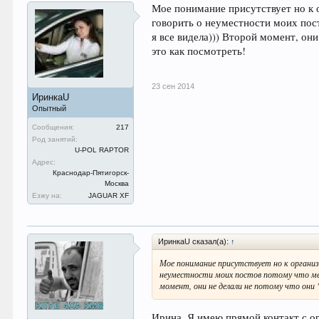
Мое понимание присутствует но к о
говорить о неуместности моих пост
я все видела))) Второй момент, он
это как посмотреть!
23 сен 2014
ИринкаU
Опытный
Сообщения:
217
Род занятий:
U-POL RAPTOR
Адрес:
Краснодар-Пятигорск-
Москва
Езжу на:
JAGUAR XF
ИринкаU сказал(а):
↑
Мое понимание присутствует но к организа
неуместности моих постов потому что меня
момент, они не делали не потому что они
Ирина. Я имею прямой контакт с о