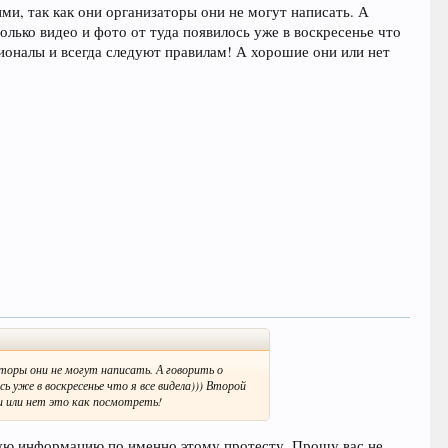
ми, так как они организаторы они не могут написать. А
олько видео и фото от туда появилось уже в воскресенье что
сионалы и всегда следуют правилам! А хорошие они или нет
аторы они не могут написать. А говорить о
 уже в воскресенье что я все видела))) Второй
ни или нет это как посмотреть!
ную информацию по именно этому протесту. Прошу вас не