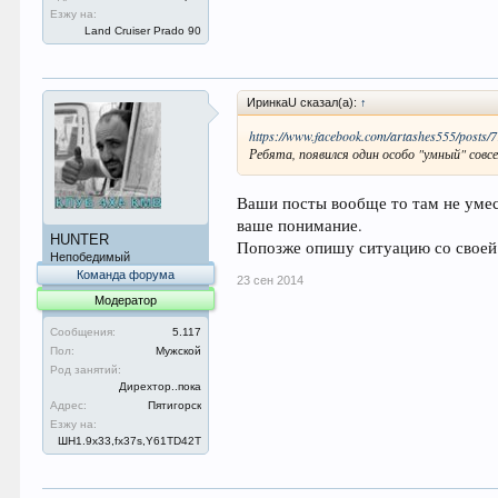
Езжу на:
Land Cruiser Prado 90
ИринкаU сказал(а):
↑
https://www.facebook.com/artashes555/posts/
Ребята, появился один особо "умный" совс
Ваши посты вообще то там не умест
ваше понимание.
HUNTER
Попозже опишу ситуацию со своей 
Непобедимый
Команда форума
23 сен 2014
Модератор
Сообщения:
5.117
Пол:
Мужской
Род занятий:
Дирехтор..пока
Адрес:
Пятигорск
Езжу на:
ШН1.9x33,fx37s,Y61TD42T