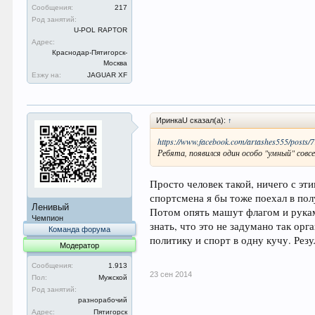
Сообщения:
217
Род занятий:
U-POL RAPTOR
Адрес:
Краснодар-Пятигорск-
Москва
Езжу на:
JAGUAR XF
ИринкаU сказал(а):
↑
https://www.facebook.com/artashes555/posts/
Ребята, появился один особо "умный" совс
Просто человек такой, ничего с эт
спортсмена я бы тоже поехал в пол
Ленивый
Потом опять машут флагом и рукам
Чемпион
знать, что это не задумано так ор
Команда форума
политику и спорт в одну кучу. Рез
Модератор
Сообщения:
1.913
23 сен 2014
Пол:
Мужской
Род занятий:
разнорабочий
Адрес:
Пятигорск