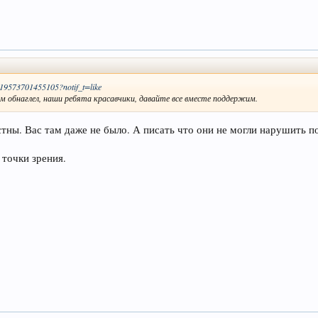
719573701455105?notif_t=like
ем обнаглел, наши ребята красавчики, давайте все вместе поддержим.
ны. Вас там даже не было. А писать что они не могли нарушить по
точки зрения.