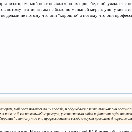
рганизаторам, мой пост появился по их просьбе, и обсуждался с ни
ов потому что меня там не было по меньшей мере глупо, у меня ст
и не делали не потому что они "хорошие" а потому что они профес
торам, мой пост появился по их просьбе, и обсуждался с ними, так как они организ
 там не было по меньшей мере глупо, у меня столько видео и фото от туда появилось
 "хорошие" а потому что они профессионалы и всегда следуют правилам! А хорошие о
рганизаторами. И как участник всх заседаний КСК имею объектив