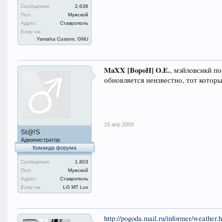
Сообщения:
2.638
Пол:
Мужской
Адрес:
Ставрополь
Езжу на:
Yamaha Custom, GNU
MaXX [BopoH] O.E.
, мэйловсикй по
обновляется неизвестно, тот которы
15 апр 2009
St@!S
Администратор
Команда форума
Сообщения:
1.803
Пол:
Мужской
Адрес:
Ставрополь
Езжу на:
LG MT Lux
http://pogoda.mail.ru/informer/weath