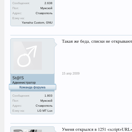
Сообщения:
2.638
Пол:
Мужской
Адрес:
Ставрополь
Езжу на:
Yamaha Custom, GNU
Такая же беда, списки не открыва
15 апр 2009
St@!S
Администратор
Команда форума
Сообщения:
1.803
Пол:
Мужской
Адрес:
Ставрополь
Езжу на:
LG MT Lux
Уменя открылся в 1251 <script>URL='h