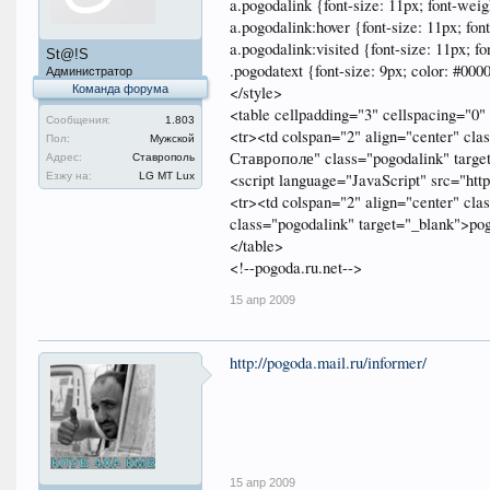
a.pogodalink {font-size: 11px; font-weight
a.pogodalink:hover {font-size: 11px; font-
a.pogodalink:visited {font-size: 11px; fon
St@!S
.pogodatext {font-size: 9px; color: #000
Администратор
Команда форума
</style>
<table cellpadding="3" cellspacing="0
Сообщения:
1.803
<tr><td colspan="2" align="center" cla
Пол:
Мужской
Ставрополе" class="pogodalink" targ
Адрес:
Ставрополь
Езжу на:
LG MT Lux
<script language="JavaScript" src="http
<tr><td colspan="2" align="center" cl
class="pogodalink" target="_blank">pog
</table>
<!--pogoda.ru.net-->
15 апр 2009
http://pogoda.mail.ru/informer/
15 апр 2009