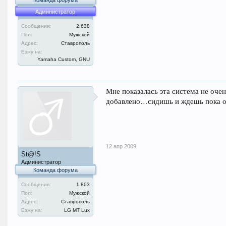
Команда форума
Администратор
Сообщения:
2.638
Пол:
Мужской
Адрес:
Ставрополь
Езжу на:
Yamaha Custom, GNU
Мне показалась эта система не оче
добавлено…сидишь и ждешь пока от
12 апр 2009
St@!S
Администратор
Команда форума
Сообщения:
1.803
Пол:
Мужской
Адрес:
Ставрополь
Езжу на:
LG MT Lux