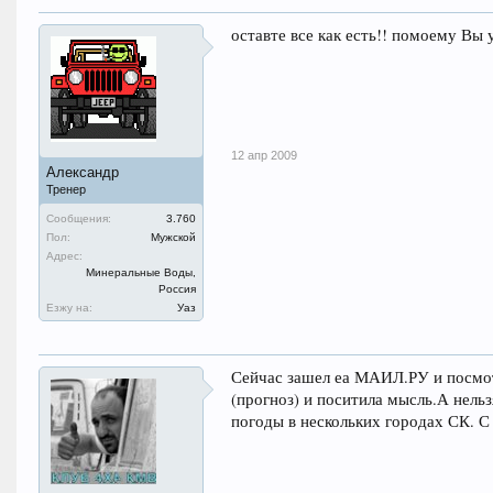
оставте все как есть!! помоему Вы у
12 апр 2009
Александр
Тренер
Сообщения:
3.760
Пол:
Мужской
Адрес:
Минеральные Воды,
Россия
Езжу на:
Уаз
Сейчас зашел еа МАИЛ.РУ и посмот
(прогноз) и поситила мысль.А нель
погоды в нескольких городах СК. С 