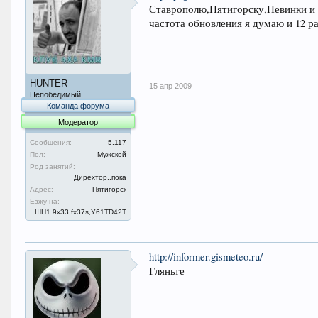
Ставрополю,Пятигорску,Невинки и 
частота обновления я думаю и 12 ра
HUNTER
15 апр 2009
Непобедимый
Команда форума
Модератор
Сообщения:
5.117
Пол:
Мужской
Род занятий:
Дирехтор..пока
Адрес:
Пятигорск
Езжу на:
ШН1.9x33,fx37s,Y61TD42T
http://informer.gismeteo.ru/
Гляньте