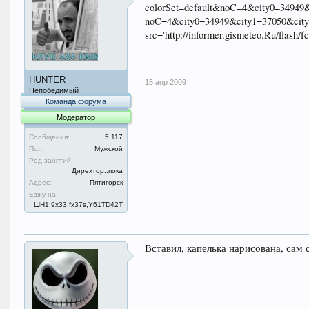
colorSet=default&noC=4&city0=34949&c
noC=4&city0=34949&city1=37050&city2=
src='http://informer.gismeteo.Ru/flas
HUNTER
15 апр 2009
Непобедимый
Команда форума
Модератор
Сообщения:
5.117
Пол:
Мужской
Род занятий:
Дирехтор..пока
Адрес:
Пятигорск
Езжу на:
ШН1.9x33,fx37s,Y61TD42T
Вставил, капелька нарисована, сам 