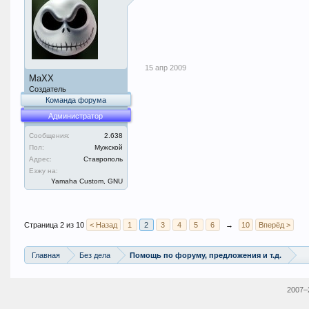
15 апр 2009
MaXX
Создатель
Команда форума
Администратор
Сообщения:
2.638
Пол:
Мужской
Адрес:
Ставрополь
Езжу на:
Yamaha Custom, GNU
Страница 2 из 10
< Назад
1
2
3
4
5
6
→
10
Вперёд >
Главная
Без дела
Помощь по форуму, предложения и т.д.
2007–