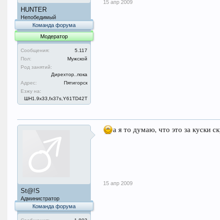
15 апр 2009
HUNTER
Непобедимый
Команда форума
Модератор
Сообщения:
5.117
Пол:
Мужской
Род занятий:
Дирехтор..пока
Адрес:
Пятигорск
Езжу на:
ШН1.9x33,fx37s,Y61TD42T
а я то думаю, что это за куски 
15 апр 2009
St@!S
Администратор
Команда форума