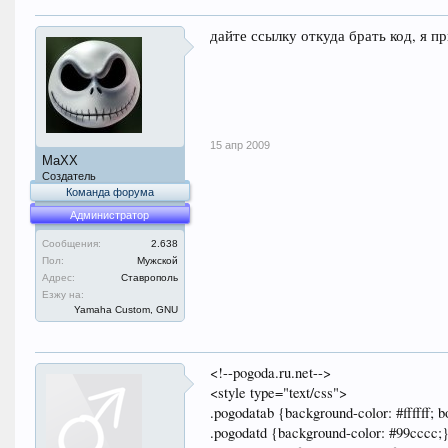
дайте ссылку откуда брать код, я 
15 апр 2009
MaXX
Создатель
Команда форума
Администратор
Сообщения:
2.638
Пол:
Мужской
Адрес:
Ставрополь
Езжу на:
Yamaha Custom, GNU
<!--pogoda.ru.net-->
<style type="text/css">
.pogodatab {background-color: #ffffff; b
.pogodatd {background-color: #99cccc;