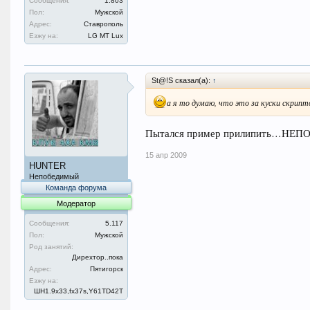
Сообщения:
1.803
Пол:
Мужской
Адрес:
Ставрополь
Езжу на:
LG MT Lux
St@!S сказал(а):
↑
а я то думаю, что это за куски скрипт
Пытался пример прилипить…НЕПО
15 апр 2009
HUNTER
Непобедимый
Команда форума
Модератор
Сообщения:
5.117
Пол:
Мужской
Род занятий:
Дирехтор..пока
Адрес:
Пятигорск
Езжу на:
ШН1.9x33,fx37s,Y61TD42T