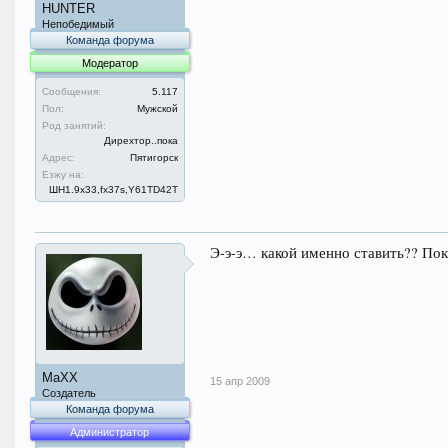
HUNTER
Непобедимый
Команда форума
Модератор
Сообщения:
5.117
Пол:
Мужской
Род занятий:
Дирехтор..пока
Адрес:
Пятигорск
Езжу на:
ШН1.9x33,fx37s,Y61TD42T
Э-э-э… какой именно ставить?? Пока
MaXX
15 апр 2009
Создатель
Команда форума
Администратор