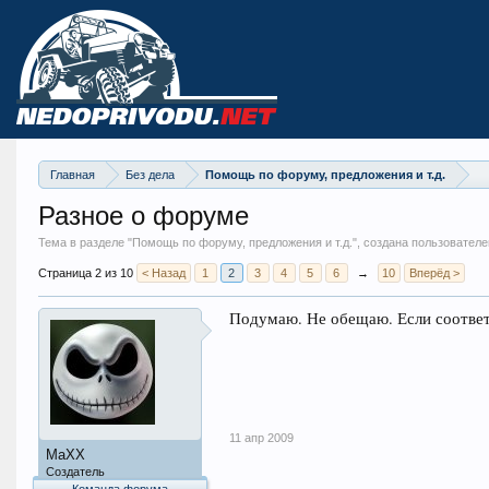
Главная
Без дела
Помощь по форуму, предложения и т.д.
Разное о форуме
Тема в разделе "
Помощь по форуму, предложения и т.д.
", создана пользовател
Страница 2 из 10
< Назад
1
2
3
4
5
6
→
10
Вперёд >
Подумаю. Не обещаю. Если соотве
11 апр 2009
MaXX
Создатель