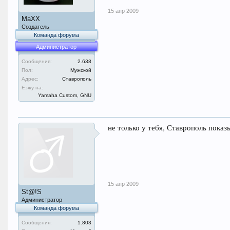
15 апр 2009
MaXX
Создатель
Команда форума
Администратор
Сообщения:
2.638
Пол:
Мужской
Адрес:
Ставрополь
Езжу на:
Yamaha Custom, GNU
не только у тебя, Ставрополь показы
15 апр 2009
St@!S
Администратор
Команда форума
Сообщения:
1.803