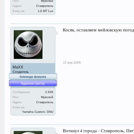
Пол:
Мужской
Адрес:
Ставрополь
Езжу на:
LG MT Lux
Косяк, оставляем мейловскую пого
15 апр 2009
MaXX
Создатель
Команда форума
Администратор
Сообщения:
2.638
Пол:
Мужской
Адрес:
Ставрополь
Езжу на:
Yamaha Custom, GNU
Воткнул 4 города - Ставрополь, Пят