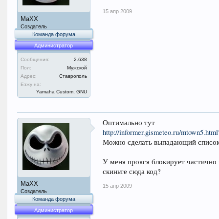
15 апр 2009
MaXX
Создатель
Команда форума
Администратор
Сообщения:
2.638
Пол:
Мужской
Адрес:
Ставрополь
Езжу на:
Yamaha Custom, GNU
Оптимально тут
http://informer.gismeteo.ru/mtown
Можно сделать выпадающий список
У меня прокся блокирует частично 
скиньте сюда код?
MaXX
15 апр 2009
Создатель
Команда форума
Администратор