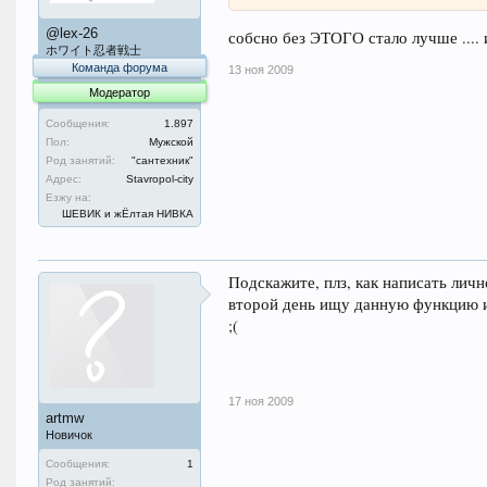
@lex-26
собсно без ЭТОГО стало лучше .... 
ホワイト忍者戦士
Команда форума
13 ноя 2009
Модератор
Сообщения:
1.897
Пол:
Мужской
Род занятий:
"сантехник"
Адрес:
Stavropol-city
Езжу на:
ШЕВИК и жЁлтая НИВКА
Подскажите, плз, как написать лич
второй день ищу данную функцию и 
;(
17 ноя 2009
artmw
Новичок
Сообщения:
1
Род занятий: