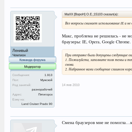
MaXX [BopoH] O.E.;15103 сказал(а):
Все вопросы снимает использование IE а не 
Макс, проблема не решилась - не мо
браузеры: IE, Opera, Google Chrome.
Ленивый
При отправке были допущены следующие о
Чемпион
1. Пожалуйста, заполните поля темы и тек
Команда форума
снова.
Модератор
2. Набранное вами сообщение слишком коро
Сообщения:
1.913
Пол:
Мужской
14 янв 2010
Род занятий:
разнорабочий
Адрес:
Пятигорск
Езжу на:
Land Cruiser Prado 90
Смена браузеров мне не помогла…к