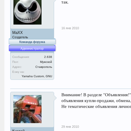
так.
16 янв 2010
MaXX
Создатель
Команда форума
Администратор
Сообщения:
2.638
Пол:
Мужской
Адрес:
Ставрополь
Езжу на:
Yamaha Custom, GNU
Внимание! В разделе "Объявления!"
объявления купли-продажи, обмена,
Не тематические объявления лично
29 янв 2010