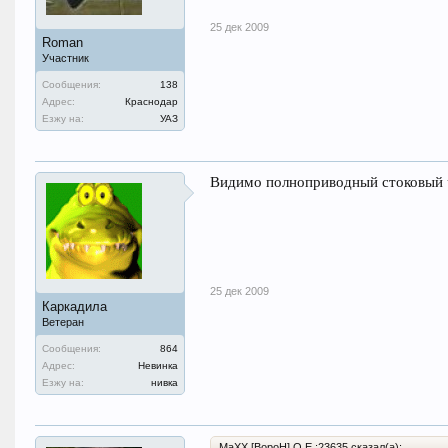
25 дек 2009
Roman
Участник
Сообщения:
138
Адрес:
Краснодар
Езжу на:
УАЗ
Видимо полноприводный стоковый ч
25 дек 2009
Каркадила
Ветеран
Сообщения:
864
Адрес:
Невинка
Езжу на:
нивка
MaXX [BopoH] O.E.;23635 сказал(а):