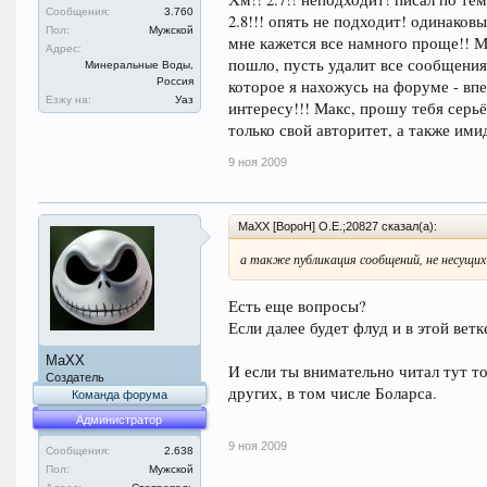
Сообщения:
3.760
2.8!!! опять не подходит! одинаков
Пол:
Мужской
мне кажется все намного проще!! М
Адрес:
пошло, пусть удалит все сообщения
Минеральные Воды,
Россия
которое я нахожусь на форуме - вп
Езжу на:
Уаз
интересу!!! Макс, прошу тебя серь
только свой авторитет, а также им
9 ноя 2009
MaXX [BopoH] O.E.;20827 сказал(а):
а также публикация сообщений, не несущих
Есть еще вопросы?
Если далее будет флуд и в этой ветк
MaXX
И если ты внимательно читал тут то
Создатель
других, в том числе Боларса.
Команда форума
Администратор
9 ноя 2009
Сообщения:
2.638
Пол:
Мужской