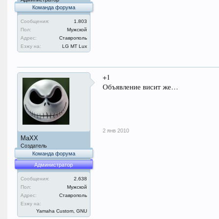
Команда форума
Сообщения:
1.803
Пол:
Мужской
Адрес:
Ставрополь
Езжу на:
LG MT Lux
+1
Объявление висит же…
2 янв 2010
MaXX
Создатель
Команда форума
Администратор
Сообщения:
2.638
Пол:
Мужской
Адрес:
Ставрополь
Езжу на:
Yamaha Custom, GNU