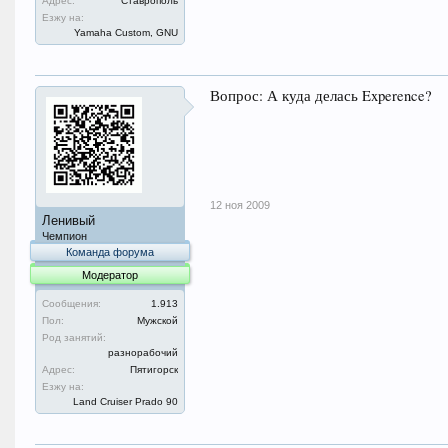
Адрес:
Ставрополь
Езжу на:
Yamaha Custom, GNU
Вопрос: А куда делась Experence?
12 ноя 2009
Ленивый
Чемпион
Команда форума
Модератор
Сообщения:
1.913
Пол:
Мужской
Род занятий:
разнорабочий
Адрес:
Пятигорск
Езжу на:
Land Cruiser Prado 90