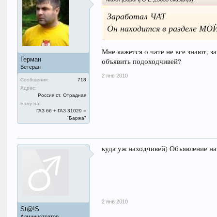
Заработал ЧАТ
Он находится в разделе М
Мне кажется о чате не все знают, за
Герман
объявить подоходчивей?
Ветеран
2 янв 2010
Сообщения:
718
Адрес:
Россия ст. Отрадная
Езжу на:
ГАЗ 66 + ГАЗ 31029 =
"Баржа"
куда уж находчивей) Объявление н
2 янв 2010
St@!S
Администратор