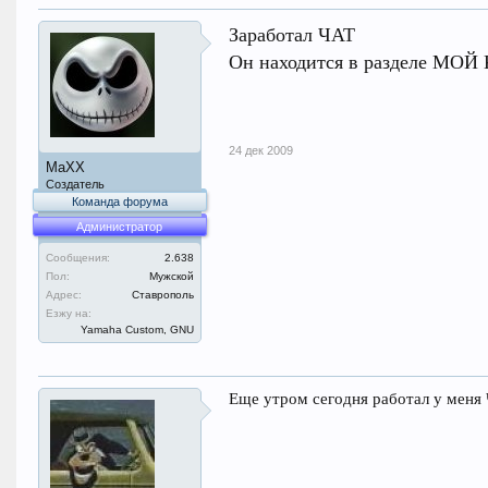
Заработал ЧАТ
Он находится в разделе МО
24 дек 2009
MaXX
Создатель
Команда форума
Администратор
Сообщения:
2.638
Пол:
Мужской
Адрес:
Ставрополь
Езжу на:
Yamaha Custom, GNU
Еще утром сегодня работал у меня 