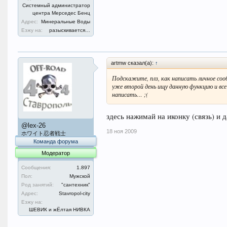
Системный администратор
центра Мерседес Бенц
Адрес:
Минеральные Воды
Езжу на:
разыскивается…
artmw сказал(а):
↑
Подскажите, плз, как написать личное соо
уже второй день ищу данную функцию и все 
написать… ;(
здесь нажимай на иконку (связь) и 
@lex-26
18 ноя 2009
ホワイト忍者戦士
Команда форума
Модератор
Сообщения:
1.897
Пол:
Мужской
Род занятий:
"сантехник"
Адрес:
Stavropol-city
Езжу на:
ШЕВИК и жЁлтая НИВКА