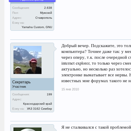
Сообщения:
2.638
Пол:
Мужской
Адрес:
Ставрополь
Езжу на:
Yamaha Custom, GNU
Добрый вечер. Подскажите, это то
компьютера? Точнее даже так: у мен
через оперу, т.к. после очередной 
internet explorer, то только через с
актуально, но несколько раз хотело
электронке выматывает все нервы. Н
известных мне форумах такого не на
Секретарь
Участник
15 янв 2010
Сообщения:
199
Адрес:
Краснодарский край
Езжу на:
УАЗ 3162 Симбир
Я не сталкивался с такой проблемой