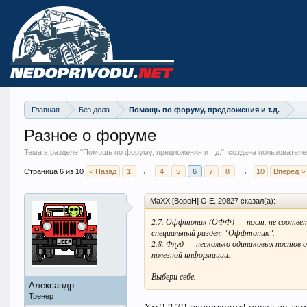
Главная
Без дела
Помощь по форуму, предложения и т.д.
Разное о форуме
Тема в разделе "
Помощь по форуму, предложения и т.д.
", создана пользовател
Страница 6 из 10
< Назад
1
←
4
5
6
7
8
→
10
Вперёд >
MaXX [BopoH] O.E.;20827 сказал(а):
2.7. Оффтопик (ОФФ) — пост, не соотве
специальный раздел: "Оффтопик".
2.8. Флуд — несколько одинаковых постов 
полезной информации.
Выбери себе.
Александр
Тренер
Хм!! 2.7!! неподходит! писал по тем