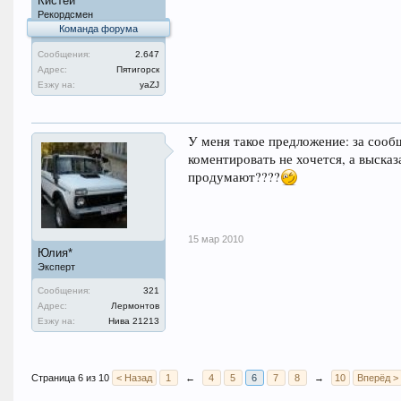
Кистей
Рекордсмен
Команда форума
Сообщения:
2.647
Адрес:
Пятигорск
Езжу на:
уаZJ
У меня такое предложение: за сооб
коментировать не хочется, а высказ
продумают????
15 мар 2010
Юлия*
Эксперт
Сообщения:
321
Адрес:
Лермонтов
Езжу на:
Нива 21213
Страница 6 из 10
< Назад
1
←
4
5
6
7
8
→
10
Вперёд >