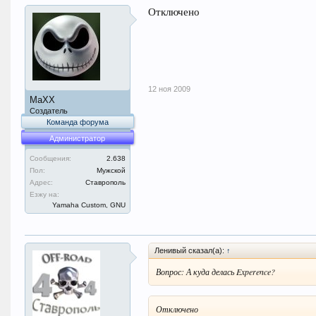
Отключено
12 ноя 2009
MaXX
Создатель
Команда форума
Администратор
Сообщения:
2.638
Пол:
Мужской
Адрес:
Ставрополь
Езжу на:
Yamaha Custom, GNU
Ленивый сказал(а):
↑
Вопрос: А куда делась Experence?
Отключено