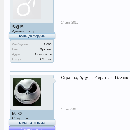
14 янв 2010
St@!S
Администратор
Команда форума
Сообщения:
1.803
Пол:
Мужской
Адрес:
Ставрополь
Езжу на:
LG MT Lux
Странно, буду разбираться. Все мог
15 янв 2010
MaXX
Создатель
Команда форума
Администратор