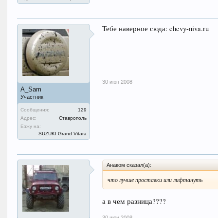
Тебе наверное сюда: chevy-niva.ru
30 июн 2008
A_Sam
Участник
Сообщения:
129
Адрес:
Ставрополь
Езжу на:
SUZUKI Grand Vitara
Анаком сказал(а):
что лучше проставки или лифтануть
а в чем разница????
30 июн 2008