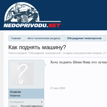
Главная
Авто-технические разделы
Обсуждение техвопросов
Как поднять машину?
Тема в разделе "
Обсуждение техвопросов
", создана пользователем Анаком,
27
Хочу поднять Шеви Ниву,что лучше
27 июн 2008
Анаком
Новичок
Сообщения:
1
Адрес:
РоссияСтаврополь