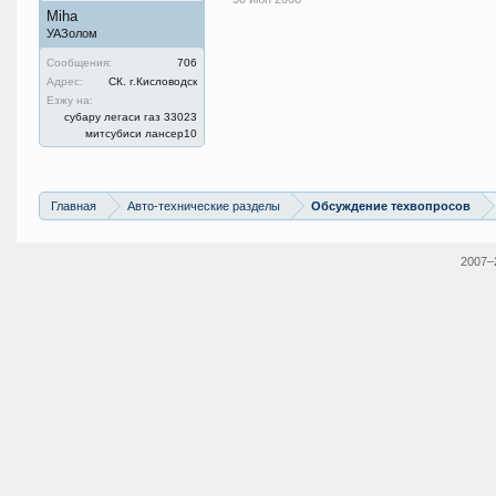
Miha
УАЗолом
Сообщения:
706
Адрес:
СК. г.Кисловодск
Езжу на:
субару легаси газ 33023
митсубиси лансер10
Главная
Авто-технические разделы
Обсуждение техвопросов
2007–