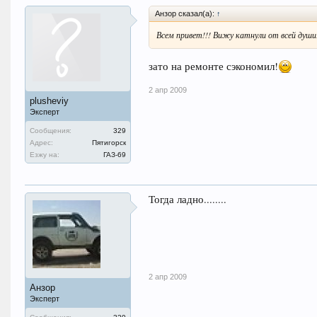
Анзор сказал(а):
↑
Всем привет!!! Вижу катнули от всей души!
зато на ремонте сэкономил!
2 апр 2009
plusheviy
Эксперт
Сообщения:
329
Адрес:
Пятигорск
Езжу на:
ГАЗ-69
Тогда ладно........
2 апр 2009
Анзор
Эксперт