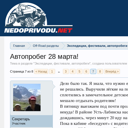
Главная
Off-Road разделы
Экспедиции, фестивали, автопробеги
Автопробег 28 марта!
Тема в разделе "
Экспедиции, фестивали, автопробеги
", создана пользователем
Страница 7 из 8
< Назад
1
←
3
4
5
6
7
8
Вперёд >
Дело было так. Я знала, что нужно
не решались. Выручили лёгкие на 
сплотились в замечательное детское
мешало отдыхать родителям!
В пятницу выезжаем под почти про
некуда! В районе Усть-Лабинска на
дождавшись, через минут 20 иду н
Секретарь
Пока в кабине «беседуют» с водит
Участник