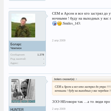
СЕМ и Арсен и все кто застрял до утра
ночными ! буду на выходных у вас п
:Smiles_143:
2 апр 2009
Боларс
Чемпион
Сообщения:
1.278
Род занятий:
-
Адрес:
-
bolars сказал(а):
↑
СЕМ и Арсен и все кто застрял до утра !!!!
ночными ! буду на выходных у вас передам !
ЭЭЭ НЕговори так …а то люди про 
2 апр 2009
HUNTER