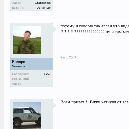
Адрес:
Ставрополь
Езжу на:
LG MT Lux
потому и говорю так арсен что виде
!!!!!!!!!!!?????????????? ну и там м
2 апр 2009
Боларс
Чемпион
Сообщения:
1.278
Род занятий:
-
Адрес:
-
Всем привет!!! Вижу катнули от все