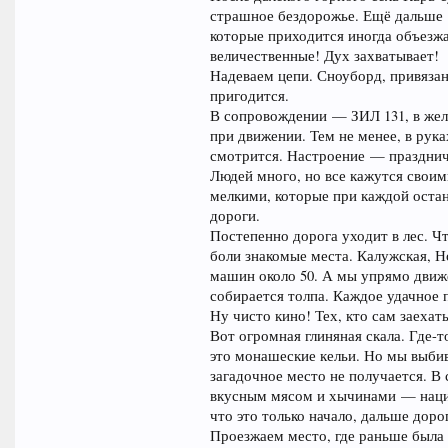
страшное бездорожье. Ещё дальше —
которые приходится иногда объезжа
величественные! Дух захватывает!
Надеваем цепи. Сноуборд, привязан
пригодится.
В сопровождении — ЗИЛ 131, в жел
при движении. Тем не менее, в рук
смотрится. Настроение — празднич
Людей много, но все кажутся своим
мелкими, которые при каждой остан
дороги.
Постепенно дорога уходит в лес.
боли знакомые места. Калужская, 
машин около 50. А мы упрямо движ
собирается толпа. Каждое удачное 
Ну чисто кино! Тех, кто сам заехат
Вот огромная глиняная скала. Где-
это монашеские кельи. Но мы выбив
загадочное место не получается. В
вкусным мясом и хычинами — нацио
что это только начало, дальше дор
Проезжаем место, где раньше была 