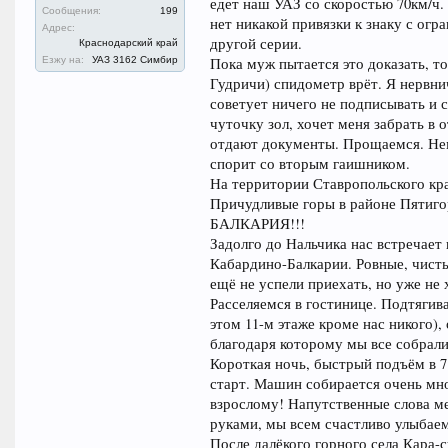
едет наш УАЗ со скоростью 70км/ч.
Сообщения:
199
нет никакой привязки к знаку с огр
Адрес:
другой серии.
Краснодарский край
Езжу на:
УАЗ 3162 Симбир
Пока муж пытается это доказать, т
Гудричи) спидометр врёт. Я нервни
советует ничего не подписывать и
чуточку зол, хочет меня забрать в
отдают документы. Прощаемся. Не
спорит со вторым гаишником.
На территории Ставропольского кра
Причудливые горы в районе Пятиг
БАЛКАРИЯ!!!
Задолго до Нальчика нас встречает
Кабардино-Балкарии. Ровные, чисты
ещё не успели приехать, но уже не 
Расселяемся в гостинице. Подтягива
этом 11-м этаже кроме нас никого),
благодаря которому мы все собрали
Короткая ночь, быстрый подъём в 7
старт. Машин собирается очень мно
взрослому! Напутственные слова м
руками, мы всем счастливо улыбае
После далёкого горного села Кара-су