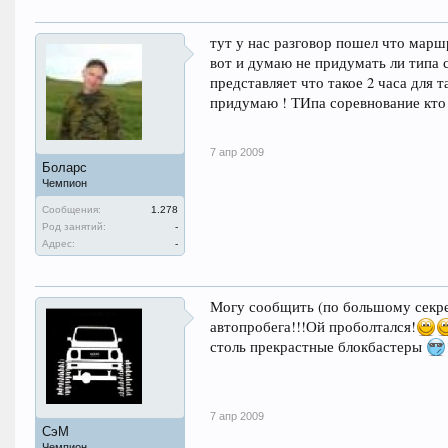
тут у нас разговор пошел что маршр
вот и думаю не придумать ли типа с
представляет что такое 2 часа для
придумаю ! ТИпа соревнование кто 
7 апр 2009
Боларс
Чемпион
Сообщения:
1.278
Род занятий:
-
Адрес:
-
Могу сообщить (по большому секре
автопробега!!!Ой проболтался!
столь прекрастные блокбастеры
7 апр 2009
СэМ
Чемпион