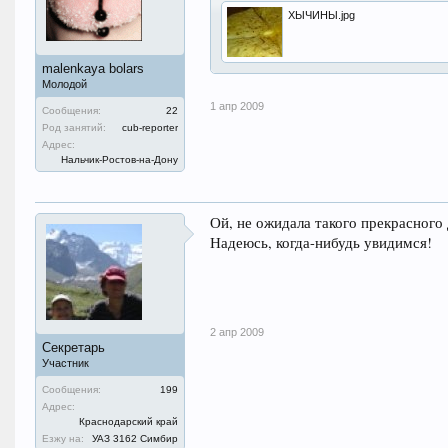
ХЫЧИНЫ.jpg
malenkaya bolars
Молодой
1 апр 2009
Сообщения:
22
Род занятий:
cub-reporter
Адрес:
Нальчик-Ростов-на-Дону
Ой, не ожидала такого прекрасного
Надеюсь, когда-нибудь увидимся!
2 апр 2009
Секретарь
Участник
Сообщения:
199
Адрес:
Краснодарский край
Езжу на:
УАЗ 3162 Симбир