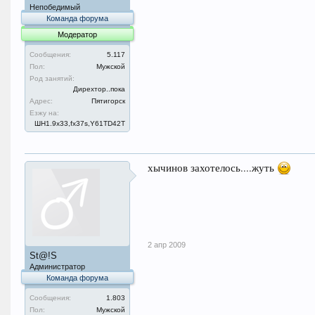
Непобедимый
Команда форума
Модератор
Сообщения:
5.117
Пол:
Мужской
Род занятий:
Дирехтор..пока
Адрес:
Пятигорск
Езжу на:
ШН1.9x33,fx37s,Y61TD42T
хычинов захотелось....жуть
2 апр 2009
St@!S
Администратор
Команда форума
Сообщения:
1.803
Пол:
Мужской