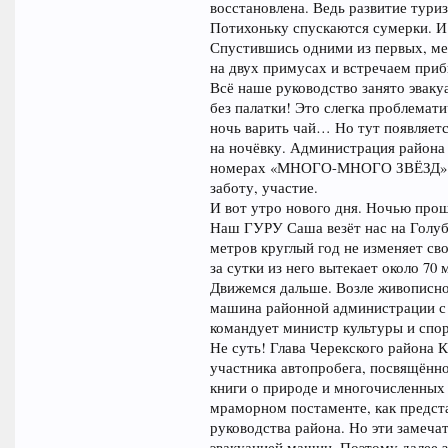
восстановлена. Ведь развитие тури
Потихоньку спускаются сумерки. И
Спустившись одними из первых, ме
на двух примусах и встречаем приб
Всё наше руководство занято эваку
без палатки! Это слегка проблемати
ночь варить чай… Но тут появляет
на ночёвку. Администрация района 
номерах «МНОГО-МНОГО ЗВЁЗД». С
заботу, участие.
И вот утро нового дня. Ночью прош
Наш ГУРУ Саша везёт нас на Голубо
метров круглый год не изменяет сво
за сутки из него вытекает около 70
Движемся дальше. Возле живописно
машина районной администрации с 
командует министр культуры и спор
Не суть! Глава Черекского района К
участника автопробега, посвящённ
книги о природе и многочисленных
мраморном постаменте, как предст
руководства района. Но эти замеча
эвакуацией машин. Поэтому далее 