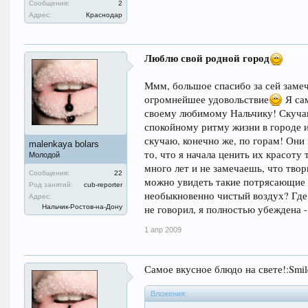
Сообщения:
2
Адрес:
Краснодар
Люблю свой родной город
Ммм, большое спасибо за сей заме
огромнейшее удовольствие
Я сам
своему любимому Нальчику! Скучаю
спокойному ритму жизни в городе и
скучаю, конечно же, по горам! Он
malenkaya bolars
то, что я начала ценить их красоту
Молодой
много лет и не замечаешь, что твор
Сообщения:
22
можно увидеть такие потрясающие 
Род занятий:
cub-reporter
необыкновенно чистый воздух? Где
Адрес:
Нальчик-Ростов-на-Дону
не говорил, я полностью убеждена 
1 апр 2009
Самое вкусное блюдо на свете!:Smil
Вложения: