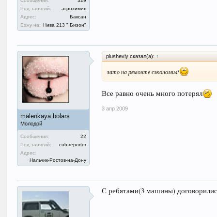
Сообщения:
329
Род занятий:
агрохимия
Адрес:
Баксан
Езжу на:
Нива 213 " Бизон"
plusheviy сказал(а):
↑
зато на ремонте сэкономил!
Все равно очень много потерял
3 апр 2009
malenkaya bolars
Молодой
Сообщения:
22
Род занятий:
cub-reporter
Адрес:
Нальчик-Ростов-на-Дону
С ребятами(3 машины) договорилис