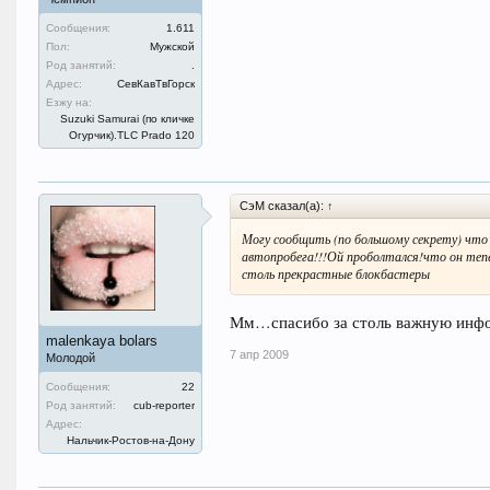
Сообщения:
1.611
Пол:
Мужской
Род занятий:
.
Адрес:
СевКавТвГорск
Езжу на:
Suzuki Samurai (по кличке
Огурчик).TLC Prado 120
СэМ сказал(а):
↑
Могу сообщить (по большому секрету) что
автопробега!!!Ой проболтался!что он те
столь прекрастные блокбастеры
Мм…спасибо за столь важную инф
malenkaya bolars
7 апр 2009
Молодой
Сообщения:
22
Род занятий:
cub-reporter
Адрес:
Нальчик-Ростов-на-Дону