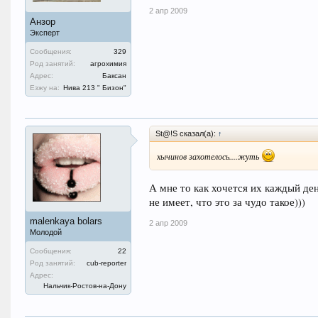
2 апр 2009
Анзор
Эксперт
Сообщения:
329
Род занятий:
агрохимия
Адрес:
Баксан
Езжу на:
Нива 213 " Бизон"
St@!S сказал(а):
↑
хычинов захотелось....жуть
А мне то как хочется их каждый де
не имеет, что это за чудо такое)))
malenkaya bolars
2 апр 2009
Молодой
Сообщения:
22
Род занятий:
cub-reporter
Адрес:
Нальчик-Ростов-на-Дону