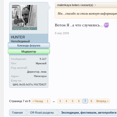
malenkaya bolars сказал(а):
↑
Мм…спасибо за столь важную информаци
Вотон Я ..а что случилось…
8 апр 2009
HUNTER
Непобедимый
Команда форума
Модератор
Сообщения:
5.117
Пол:
Мужской
Род занятий:
Дирехтор..пока
Адрес:
Пятигорск
Езжу на:
ШН1.9x33,fx37s,Y61TD42T
Страница 7 из 8
< Назад
1
←
3
4
5
6
7
8
Вперёд >
Главная
Off-Road разделы
Экспедиции, фестивали, автопробеги