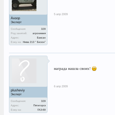
5 апр 2009
Анзор
Эксперт
Сообщения:
329
Род занятий:
агрохимия
Адрес:
Баксан
Езжу на:
Нива 213 " Бизон"
награда нашла своих!
6 апр 2009
plusheviy
Эксперт
Сообщения:
329
Адрес:
Пятигорск
Езжу на:
ГАЗ-69