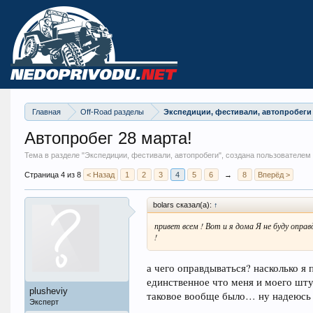
Главная
Off-Road разделы
Экспедиции, фестивали, автопробеги
Автопробег 28 марта!
Тема в разделе "
Экспедиции, фестивали, автопробеги
", создана пользователем
Страница 4 из 8
< Назад
1
2
3
4
5
6
→
8
Вперёд >
bolars сказал(а):
↑
привет всем ! Вот и я дома Я не буду опра
!
а чего оправдываться? насколько я
единственное что меня и моего шту
plusheviy
таковое вообще было… ну надеюсь 
Эксперт