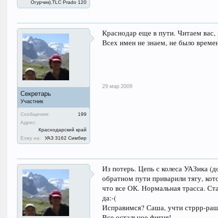
Огурчик).TLC Prado 120
Краснодар еще в пути. Читаем вас,
Всех имен не знаем, не было време
29 мар 2009
Секретарь
Участник
Сообщения:
199
Адрес:
Краснодарский край
Езжу на:
УАЗ 3162 Симбир
Из потерь. Цепь с колеса УАЗика (д
обратном пути приварили тягу, кот
что все ОК. Нормальная трасса. Ст
да:-(
Исправимся? Саша, учти стррр-раш
Все остальное фигня!