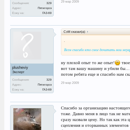
29 мар 2009
Сообщения:
329
Адрес:
Пятигорск
Езжу на:
ГАЗ-69
СэМ сказал(а):
↑
.
Всем спасибо кто смог дочитать мои меуар
ну плохой опыт то же опыт!
твое
plusheviy
вот там вашу машину и убили бы… 
Эксперт
потом ребята еще и спасибо нам с
Сообщения:
329
29 мар 2009
Адрес:
Пятигорск
Езжу на:
ГАЗ-69
Спасибо за организацию настоящег
тоже. Давно меня в лицо так не мат
сразу назвали цену. Но так как эта
сцепления и оторванных элементов 