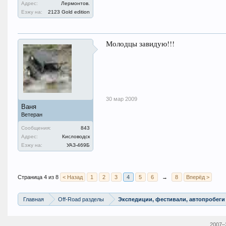
Адрес:
Лермонтов.
Езжу на:
2123 Gold edition
Молодцы завидую!!!
30 мар 2009
Ваня
Ветеран
Сообщения:
843
Адрес:
Кисловодск
Езжу на:
УАЗ-469Б
Страница 4 из 8
< Назад
1
2
3
4
5
6
→
8
Вперёд >
Главная
Off-Road разделы
Экспедиции, фестивали, автопробеги
2007–