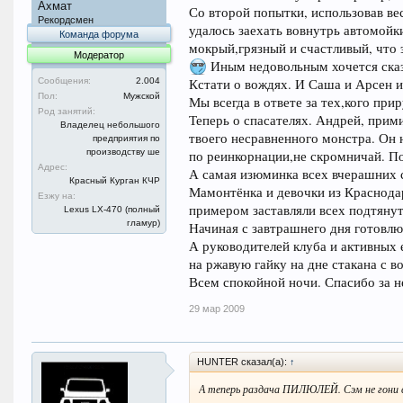
Ахмат
Со второй попытки, использовав вес
Рекордсмен
удалось заехать вовнутрь автомойк
Команда форума
мокрый,грязный и счастливый, что э
Модератор
Иным недовольным хочется сказа
Кстати о вождях. И Саша и Арсен и
Сообщения:
2.004
Пол:
Мужской
Мы всегда в ответе за тех,кого при
Род занятий:
Теперь о спасателях. Андрей, прим
Владелец небольшого
твоего несравненного монстра. Он 
предприятия по
производству ше
по реинкорнации,не скромничай. П
Адрес:
А самая изюминка всех вчерашних 
Красный Курган КЧР
Мамонтёнка и девочки из Краснодар
Езжу на:
примером заставляли всех подтянуть
Lexus LX-470 (полный
гламур)
Начиная с завтрашнего дня готовлю
А руководителей клуба и активных 
на ржавую гайку на дне стакана с в
Всем спокойной ночи. Спасибо за не
29 мар 2009
HUNTER сказал(а):
↑
А теперь раздача ПИЛЮЛЕЙ. Сэм не гони в