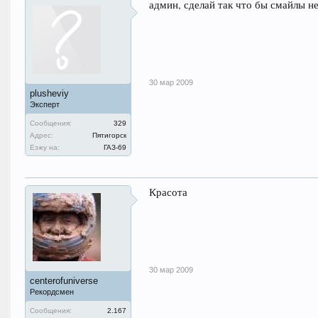
админ, сделай так что бы смайлы н
30 мар 2009
plusheviy
Эксперт
Сообщения:
329
Адрес:
Пятигорск
Езжу на:
ГАЗ-69
Красота
30 мар 2009
centerofuniverse
Рекордсмен
Сообщения:
2.167