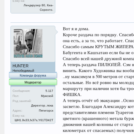
Езжу на:
Лендкрузер 80, Киа-
Соренто.
Вот я и дома.
Короче раздача по порядку. Спасиб
она есть, а за то, что работает. 
Спасибо самым КРУТЫМ ЖИПЕРАМ К
Бабугента и Кашхатаю если бы не о
Спасибо всей нашей дружной комп
А теперь раздача ПИЛЮЛЕЙ. Сэм не 
HUNTER
винить. Какого Художника вы вооб
Непобедимый
Команда форума
..ну максимум в 500 метров от стар
остальные. Но всё ровно вы молодц
Модератор
маршруту при наличии хотя бы тро
Сообщения:
5.117
ФИШКА.
Пол:
Мужской
А теперь отчёт об эвакуации ..Осн
Род занятий:
засветло. Благодаря Александру ко
Дирехтор..пока
Адрес:
Пятигорск
представителями племени Туарегов 
Езжу на:
цветного (крашенного) метала бурж
ШН1.9x33,fx37s,Y61TD42T
движения нашей колонны от старта 
километрах от спасаемых) получил