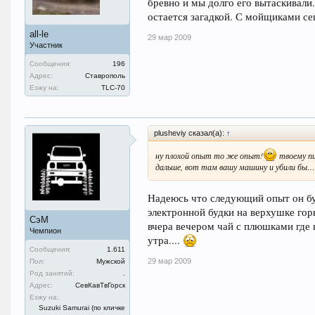
бревно и мы долго его вытаскивали.
остается загадкой. С мойщиками сег
all-le
29 мар 2009
Участник
Сообщения:
196
Адрес:
Ставрополь
Езжу на:
TLC-70
plusheviy сказал(а):
↑
ну плохой опыт то же опыт!
твоему пи
дальше, вот там вашу машину и убили бы…
Надеюсь что следующий опыт он бу
электронной будки на верхушке гор
СэМ
вчера вечером чай с плюшками где н
Чемпион
утра....
Сообщения:
1.611
29 мар 2009
Пол:
Мужской
Род занятий:
.
Адрес:
СевКавТвГорск
Езжу на:
Suzuki Samurai (по кличке