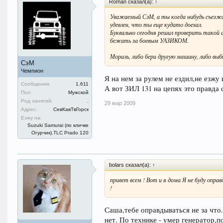
Roman сказал(а):
↑
Уважаемый СэМ, а ты когда нибудь съезжа
удевлен, что ты еще кудато доехал.
Буквально сегодня решил проверить такой а
бежать за боевым УАЗИКОМ.
Мораль, либо бери другую машину, либо выби
СэМ
Чемпион
Я на нем за рулем не ездил,не езжу 
Сообщения:
1.611
А вот ЗИЛ 131 на цепях это правда с
Пол:
Мужской
Род занятий:
.
29 мар 2009
Адрес:
СевКавТвГорск
Езжу на:
Suzuki Samurai (по кличке
Огурчик).TLC Prado 120
bolars сказал(а):
↑
привет всем ! Вот и я дома Я не буду опра
!
Саша,тебе оправдываться не за что.
нет. По технике - умер генератор,п