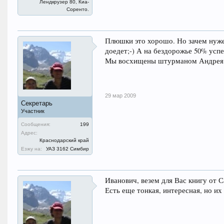
Лендкрузер 80, Киа-
Соренто.
Плюшки это хорошо. Но зачем нуже
доедет;-) А на бездорожье 50% усп
Мы восхищены штурманом Андрея на
29 мар 2009
Секретарь
Участник
Сообщения:
199
Адрес:
Краснодарский край
Езжу на:
УАЗ 3162 Симбир
Иванович, везем для Вас книгу от 
Есть еще тонкая, интересная, но и