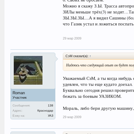
Можно я скажу З.Ы. Трасса автопро
ЗИЛы меньше трёх(3) не ходят…Та
ЗЫ.ЗЫ.ЗЫ....А я видил Сашины (бо
что Газик устал и ложиться поспат
29 мар 2009
СэМ сказал(а):
↑
Надеюсь что следующий опыт он будет пол
Уважаемый СэМ, а ты когда нибудь с
удевлен, что ты еще кудато доехал.
Буквально сегодня решил проверить
Roman
бежать за боевым УАЗИКОМ.
Участник
Сообщения:
138
Мораль, либо бери другую машину, 
Адрес:
Краснодар
Езжу на:
УАЗ
29 мар 2009