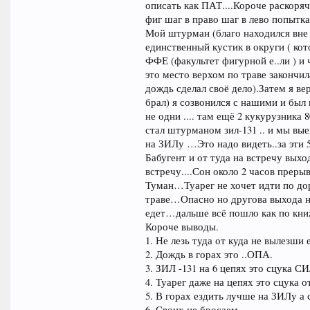
описать как ПАТ....Короче раскор
фиг шаг в право шаг в лево попытк
Мой штурман (благо находился вне 
единственный кустик в округи ( кот
ФФЕ (факультет фигурной е..ли ) и 
это место верхом по траве закончила
дождь сделал своё дело).Затем я ве
брал) я созвонился с нашими и был
не одни .... там ещё 2 кукурузника
стал штурманом зил-131 .. и мы вы
на ЗИЛу …Это надо видеть..за эти 
Бабугент и от туда на встречу вых
встречу....Сон около 2 часов прер
Туман…Туарег не хочет идти по дор
траве…Опасно но другова выхода не
едет…дальше всё пошло как по кни
Короче выводы.
1. Не лезь туда от куда не вылезши 
2. Дождь в горах это ..ОПА.
3. ЗИЛ -131 на 6 цепях это сцука С
4. Туарег даже на цепях это сцука о
5. В горах ездить лучше на ЗИЛу а 
6. Своих не бросаем.