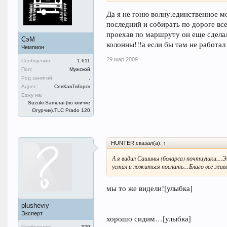
Да я не гоню волну,единственное м
последний и собирать по дороге все
проехав по маршруту он еще сдела
СэМ
колонны!!!а если бы там не работал
Чемпион
29 мар 2009
Сообщения:
1.611
Пол:
Мужской
Род занятий:
.
Адрес:
СевКавТвГорск
Езжу на:
Suzuki Samurai (по кличке
Огурчик).TLC Prado 120
HUNTER сказал(а):
↑
А я видил Сашины (боларса) почтиушки....
устал и ложиться поспать…Благо все живы
мы то же видели![улыбка]
plusheviy
Эксперт
хорошо сидим…[улыбка]
Сообщения:
329