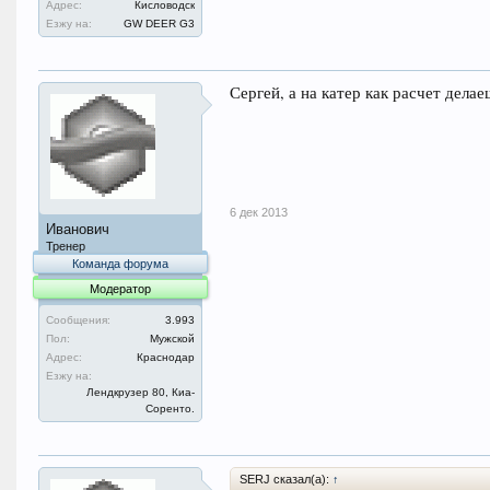
Адрес:
Кисловодск
Езжу на:
GW DEER G3
Сергей, а на катер как расчет делаеш
6 дек 2013
Иванович
Тренер
Команда форума
Модератор
Сообщения:
3.993
Пол:
Мужской
Адрес:
Краснодар
Езжу на:
Лендкрузер 80, Киа-
Соренто.
SERJ сказал(а):
↑