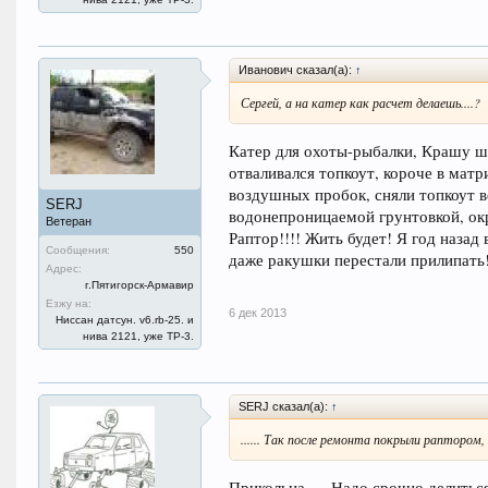
Иванович сказал(а):
↑
Сергей, а на катер как расчет делаешь....?
Катер для охоты-рыбалки, Крашу ша
отваливался топкоут, короче в матр
воздушных пробок, сняли топкоут в
SERJ
водонепроницаемой грунтовкой, окр
Ветеран
Раптор!!!! Жить будет! Я год назад
Сообщения:
550
даже ракушки перестали прилипать!
Адрес:
г.Пятигорск-Армавир
Езжу на:
6 дек 2013
Ниссан датсун. v6.rb-25. и
нива 2121, уже ТР-3.
SERJ сказал(а):
↑
...... Так после ремонта покрыли раптором
Прикольна..... Надо срочно делитьс