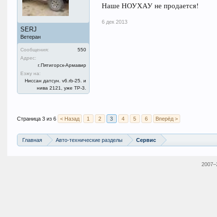
Наше НОУХАУ не продается!
6 дек 2013
SERJ
Ветеран
Сообщения:
550
Адрес:
г.Пятигорск-Армавир
Езжу на:
Ниссан датсун. v6.rb-25. и
нива 2121, уже ТР-3.
Страница 3 из 6
< Назад
1
2
3
4
5
6
Вперёд >
Главная
Авто-технические разделы
Сервис
2007–