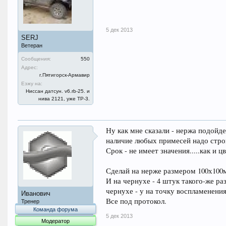
5 дек 2013
SERJ
Ветеран
Сообщения:
550
Адрес:
г.Пятигорск-Армавир
Езжу на:
Ниссан датсун. v6.rb-25. и
нива 2121, уже ТР-3.
Ну как мне сказали - нержа подойдет
наличие любых примесей надо строг
Срок - не имеет значения.....как и 
Сделай на нерже размером 100х100м
И на чернухе - 4 штук такого-же раз
чернухе - у на точку воспламенения
Иванович
Все под протокол.
Тренер
Команда форума
5 дек 2013
Модератор