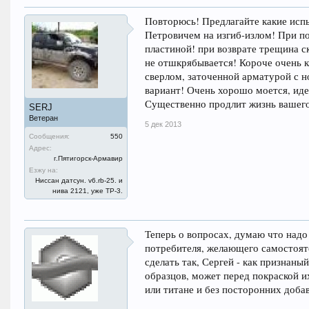
Повторюсь! Предлагайте какие испы
Петровичем на изгиб-излом! При по
пластиной! при возврате трещина с
не отшкрябывается! Короче очень к
сверлом, заточенной арматурой с н
вариант! Очень хорошо моется, иде
Существенно продлит жизнь вашего 
SERJ
Ветеран
5 дек 2013
Сообщения:
550
Адрес:
г.Пятигорск-Армавир
Езжу на:
Ниссан датсун. v6.rb-25. и
нива 2121, уже ТР-3.
Теперь о вопросах, думаю что надо 
потребителя, желающего самостоят
сделать так, Сергей - как признаны
образцов, может перед покраской их
или титане и без посторонних добав