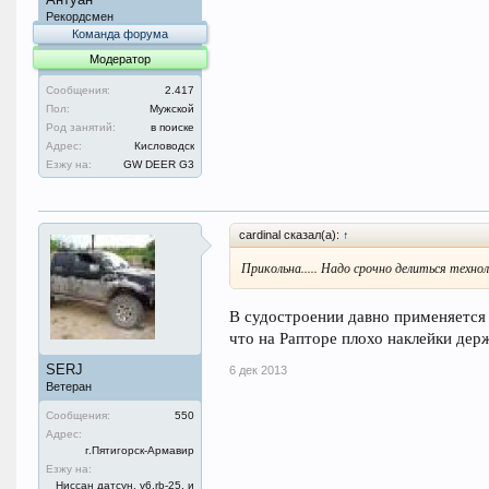
Рекордсмен
Команда форума
Модератор
Сообщения:
2.417
Пол:
Мужской
Род занятий:
в поиске
Адрес:
Кисловодск
Езжу на:
GW DEER G3
cardinal сказал(а):
↑
Прикольна..... Надо срочно делиться техно
В судостроении давно применяется 
что на Рапторе плохо наклейки держ
SERJ
6 дек 2013
Ветеран
Сообщения:
550
Адрес:
г.Пятигорск-Армавир
Езжу на:
Ниссан датсун. v6.rb-25. и