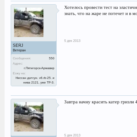
Хотелось провести тест на эластич
знать, что на жаре не потечет и в м
5 дек 2013
SERJ
Ветеран
Сообщения:
550
Адрес:
г.Пятигорск-Армавир
Езжу на:
Ниссан датсун. v6.rb-25. и
нива 2121, уже ТР-3.
Завтра начну красить катер гризли 
5 дек 2013