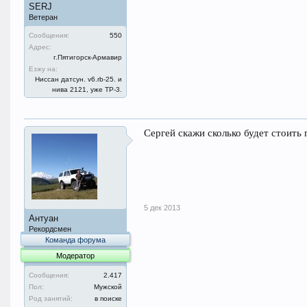
SERJ
Ветеран
Сообщения:
550
Адрес:
г.Пятигорск-Армавир
Езжу на:
Ниссан датсун. v6.rb-25. и
нива 2121, уже ТР-3.
Сергей скажи сколько будет стоить 
5 дек 2013
Антуан
Рекордсмен
Команда форума
Модератор
Сообщения:
2.417
Пол:
Мужской
Род занятий:
в поиске