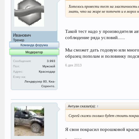
Хотелось провести тест на эластичность в
знать, что на жаре не потечет и в мороз 
Такой тест надо у производителя ав
Иванович
соблюдение ряда условий......
Тренер
Команда форума
Мы сможет дать годовую или много
Модератор
образец пополам и половинку подсве
Сообщения:
3.993
6 дек 2013
Пол:
Мужской
Адрес:
Краснодар
Езжу на:
Лендкрузер 80, Киа-
Соренто.
Антуан сказал(а):
↑
Сергей скажи сколько будет стоить покрас
Я свои покрасил порошковой краско