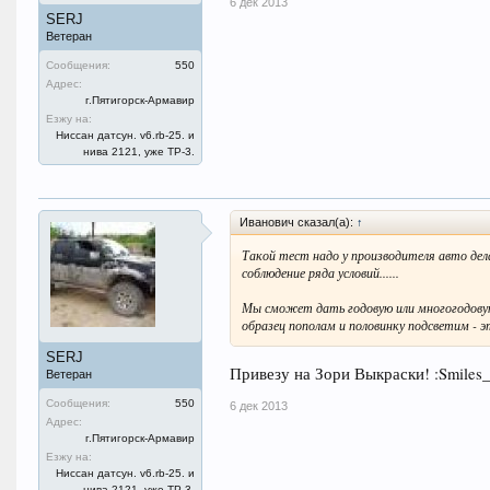
6 дек 2013
SERJ
Ветеран
Сообщения:
550
Адрес:
г.Пятигорск-Армавир
Езжу на:
Ниссан датсун. v6.rb-25. и
нива 2121, уже ТР-3.
Иванович сказал(а):
↑
Такой тест надо у производителя авто дел
соблюдение ряда условий......
Мы сможет дать годовую или многогодову
образец пополам и половинку подсветим - э
SERJ
Привезу на Зори Выкраски! :Smiles_
Ветеран
Сообщения:
550
6 дек 2013
Адрес:
г.Пятигорск-Армавир
Езжу на:
Ниссан датсун. v6.rb-25. и
нива 2121, уже ТР-3.