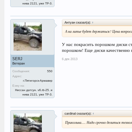
нива 2121, уже ТР-3.
Антуан сказал(а):
↑
А на литье будет держаться? Цена вопрос
У нас покрасить порошком диски ст
порошком! Еще диски качественно к
SERJ
6 дек 2013
Ветеран
Сообщения:
550
Адрес:
г.Пятигорск-Армавир
Езжу на:
Ниссан датсун. v6.rb-25. и
нива 2121, уже ТР-3.
cardinal сказал(а):
↑
Прикольна..... Надо срочно делиться техно