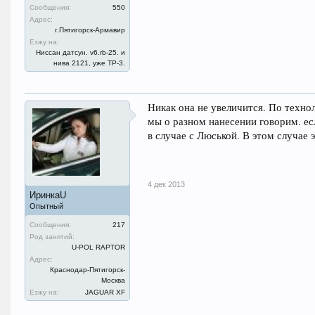
Сообщения:
550
Адрес:
г.Пятигорск-Армавир
Езжу на:
Ниссан датсун. v6.rb-25. и
нива 2121, уже ТР-3.
Никак она не увеличится. По технол
мы о разном нанесении говорим. ес
в случае с Люськой. В этом случае
4 дек 2013
ИринкаU
Опытный
Сообщения:
217
Род занятий:
U-POL RAPTOR
Адрес:
Краснодар-Пятигорск-
Москва
Езжу на:
JAGUAR XF