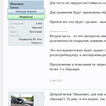
Для теста не твердость/стойкость ос
Иванович
Тренер
Команда форума
Для сравнения будут приложены обр
Модератор
Причем все что будет сделано - мо
Сообщения:
3.993
Пол:
Мужской
---------------
Адрес:
Краснодар
Вторая часть - то что интересно и
Езжу на:
Лендкрузер 80, Киа-
долговечности покрытия, влиянии е
Соренто.
Это последовательно будет задано
роспотребнадзору и автопроизводите
Предложения и пожелания по первой 
более 3-х образцов.
5 дек 2013
Добрый вечер! Иванович, для хим 
образцы?( 24 дня). и последнее, так