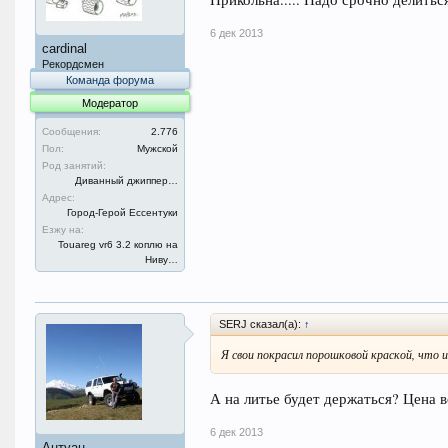
6 дек 2013
cardinal
Рекордсмен
Команда форума
Модератор
Сообщения:
2.776
Пол:
Мужской
Род занятий:
Диванный джиппер…
Адрес:
Город-Герой Ессентуки
Езжу на:
Touareg vr6 3.2 коплю на
Ниву…
SERJ сказал(а):
↑
Я свои покрасил порошковой краской, что и
А на литье будет держаться? Цена 
6 дек 2013
Антуан