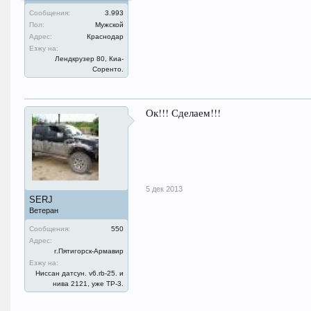
Сообщения:
3.993
Пол:
Мужской
Адрес:
Краснодар
Езжу на:
Лендкрузер 80, Киа-
Соренто.
Ок!!! Сделаем!!!
5 дек 2013
SERJ
Ветеран
Сообщения:
550
Адрес:
г.Пятигорск-Армавир
Езжу на:
Ниссан датсун. v6.rb-25. и
нива 2121, уже ТР-3.