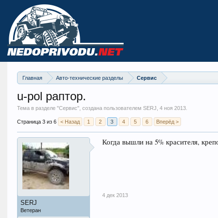
Главная
Авто-технические разделы
Сервис
u-pol раптор.
Тема в разделе "
Сервис
", создана пользователем SERJ,
4 ноя 2013
.
Страница 3 из 6
< Назад
1
2
3
4
5
6
Вперёд >
Когда вышли на 5% красителя, креп
4 дек 2013
SERJ
Ветеран