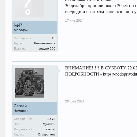
30 декабря прошли около 20 км по
впереди и на лихом коне, конечно 
17 янв 2014
№47
Молодой
Сообщения:
13
Адрес:
Невинномысск
Езжу на:
эндуро 250
ВНИМАНИЕ!!!!! В СУББОТУ 22.0
ПОДРОБНОСТИ - https://nedoprivodu.
20 фев 2014
Сергей
Чемпион
Сообщения:
1.578
Пол:
Мужской
Род занятий:
разное)
Адрес:
Ставрополь