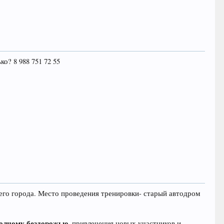
о? 8 988 751 72 55
шего города. Место проведения тренировки- старый автодром
полному бездорожью
, привлечения новых участников и