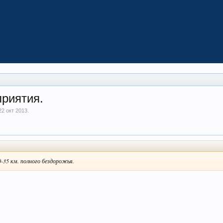
приятия.
22 окт 2013
.
0-35 км. полного бездорожья.