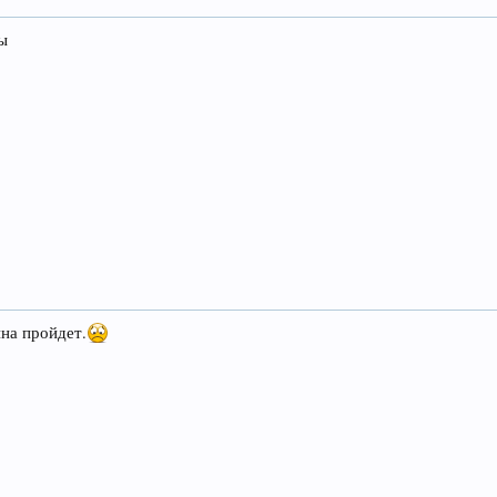
ды
ина пройдет.