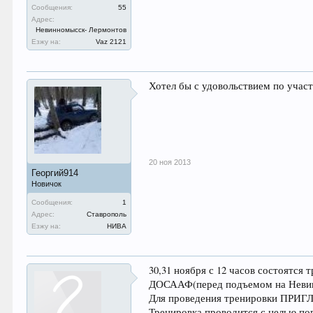
Сообщения:
55
Адрес:
Невинномысск- Лермонтов
Езжу на:
Vaz 2121
Хотел бы с удовольствием по участв
20 ноя 2013
Георгий914
Новичок
Сообщения:
1
Адрес:
Ставрополь
Езжу на:
НИВА
30,31 ноября с 12 часов состоятс
ДОСААФ(перед подъемом на Невин
Для проведения тренировки ПРИГ
Тренировка проводится с целью п