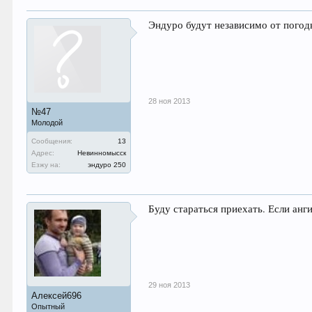
Эндуро будут независимо от пого
28 ноя 2013
№47
Молодой
Сообщения:
13
Адрес:
Невинномысск
Езжу на:
эндуро 250
Буду стараться приехать. Если анг
29 ноя 2013
Алексей696
Опытный