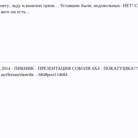
 снегу, льду и конечно грязи… Уставшие были, недовольных- НЕТ! 
у кого он есть…
2.2014 - ПИКНИК - ПРЕЗЕНТАЦИЯ СОБОЛЯ 4Х4 - ПОКАТУШКА!!
net/forum/showthr…684#post114684