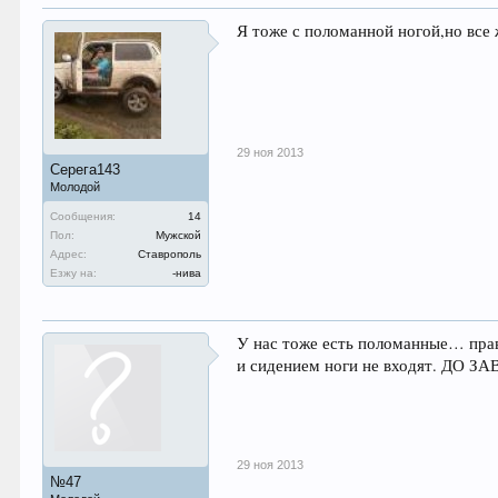
Я тоже с поломанной ногой,но все
29 ноя 2013
Серега143
Молодой
Сообщения:
14
Пол:
Мужской
Адрес:
Ставрополь
Езжу на:
-нива
У нас тоже есть поломанные… прав
и сидением ноги не входят. ДО 
29 ноя 2013
№47