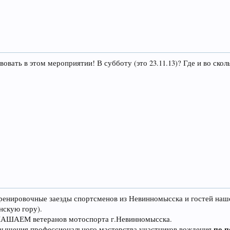
овать в этом мероприятии! В субботу (это 23.11.13)? Где и во скольк
я тренировочные заезды спортсменов из Невинномысска и гостей на
скую гору).
ЛАШАЕМ ветеранов мотоспорта г.Невинномысска.
по 
овышения профессионального мастерства участников вождения