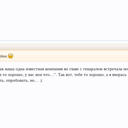
йдет.
к наша одна известная компания во главе с генаралом встречала но
м то хорошо, у вас вон что…". Так вот, тебе то хорошо, а я вчерас
ть, опробовать, но… ;(