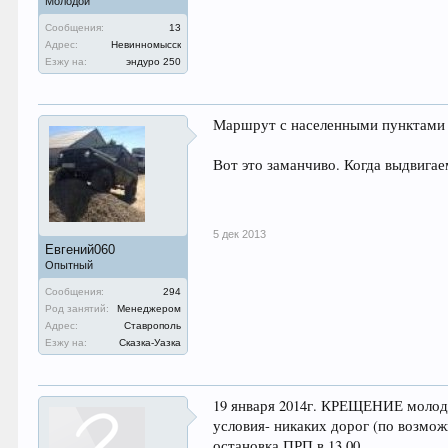
Молодой
Сообщения:
13
Адрес:
Невинномысск
Езжу на:
эндуро 250
Маршрут с населенными пунктами с
Вот это заманчиво. Когда выдвига
5 дек 2013
Евгений060
Опытный
Сообщения:
294
Род занятий:
Менеджером
Адрес:
Ставрополь
Езжу на:
Сказка-Уазка
19 января 2014г. КРЕЩЕНИЕ молод
условия- никаких дорог (по возмо
остановка ПРП в 13.00.