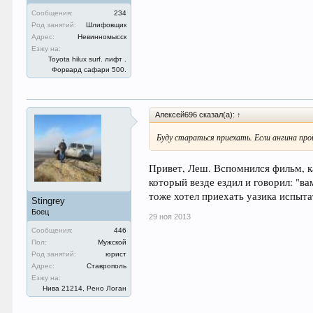
Сообщения:
234
Род занятий:
Шлифовщик
Адрес:
Невинномысск
Езжу на:
Toyota hilux surf. лифт .
Форвард сафари 500.
Алексей696 сказал(а):
↑
Буду стараться приехать. Если ангина про
Привет, Леш. Вспомнился фильм, ка
который везде ездил и говорил: "ва
тоже хотел приехать уазика испыта
Stingrey
Боец
29 ноя 2013
Сообщения:
446
Пол:
Мужской
Род занятий:
юрист
Адрес:
Ставрополь
Езжу на:
Нива 21214, Рено Логан