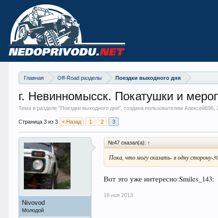
Главная
Off-Road разделы
Поездки выходного дня
г. Невинномысск. Покатушки и меро
Тема в разделе "
Поездки выходного дня
", создана пользователем Алексей696,
Страница 3 из 3
< Назад
1
2
3
№47 сказал(а):
↑
Пока, что могу сказать- в одну сторону-3
Вот это уже интересно:Smiles_143:
19 ноя 2013
Nivovod
Молодой