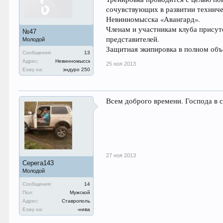
сочувствующих в развитии технич
Невинномысска «Авангард».
Членам и участникам клуба прису
№47
представителей.
Молодой
Защитная экипировка в полном объ
Сообщения:
13
Адрес:
Невинномысск
25 ноя 2013
Езжу на:
эндуро 250
Всем доброго времени. Господа в с
27 ноя 2013
Серега143
Молодой
Сообщения:
14
Пол:
Мужской
Адрес:
Ставрополь
Езжу на:
-нива