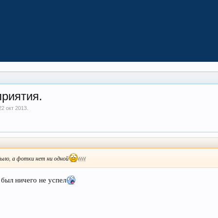
приятия.
22 окт 2013
.
ыло, а фотки нет ни одной
((((
 был ничего не успел