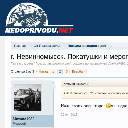
Главная
Off-Road разделы
Поездки выходного дня
г. Невинномысск. Покатушки и меро
Тема в разделе "
Поездки выходного дня
", создана пользователем Алексей696,
Страница 2 из 3
< Назад
1
2
3
Вперёд >
Nivovod сказал(а):
↑
Где фото видео???? столько операторов б
Надо своих операторов
я поздно
29 окт 2013
Михаил1982
Молодой