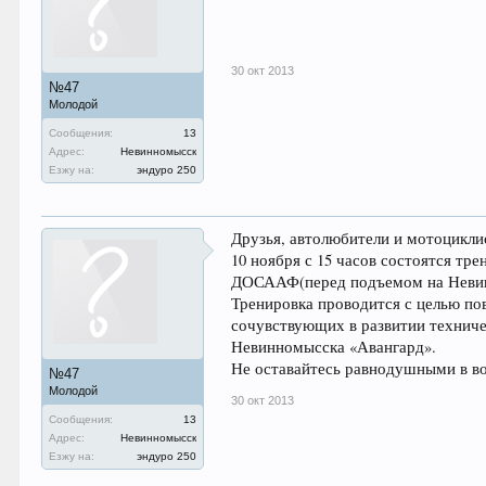
30 окт 2013
№47
Молодой
Сообщения:
13
Адрес:
Невинномысск
Езжу на:
эндуро 250
Друзья, автолюбители и мотоцикли
10 ноября с 15 часов состоятся т
ДОСААФ(перед подъемом на Неви
Тренировка проводится с целью по
сочувствующих в развитии технич
Невинномысска «Авангард».
Не оставайтесь равнодушными в в
№47
Молодой
30 окт 2013
Сообщения:
13
Адрес:
Невинномысск
Езжу на:
эндуро 250