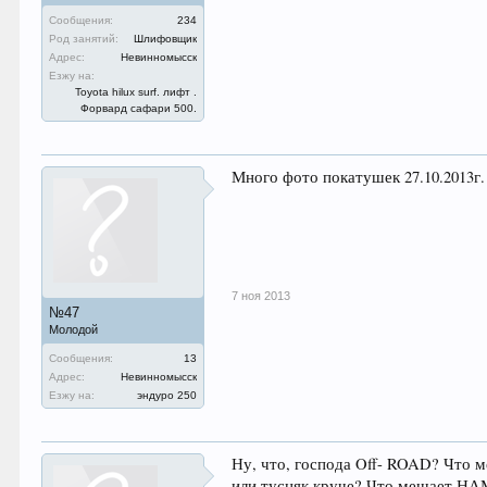
Сообщения:
234
Род занятий:
Шлифовщик
Адрес:
Невинномысск
Езжу на:
Toyota hilux surf. лифт .
Форвард сафари 500.
Много фото покатушек 27.10.2013г. 
7 ноя 2013
№47
Молодой
Сообщения:
13
Адрес:
Невинномысск
Езжу на:
эндуро 250
Ну, что, господа Off- ROAD? Что 
или тусняк круче? Что мешает НАМ