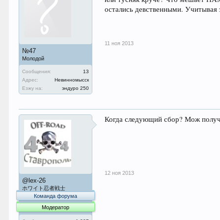
остались девственными. Учитывая 
11 ноя 2013
№47
Молодой
Сообщения:
13
Адрес:
Невинномысск
Езжу на:
эндуро 250
Когда следующий сбор? Мож полу
12 ноя 2013
@lex-26
ホワイト忍者戦士
Команда форума
Модератор