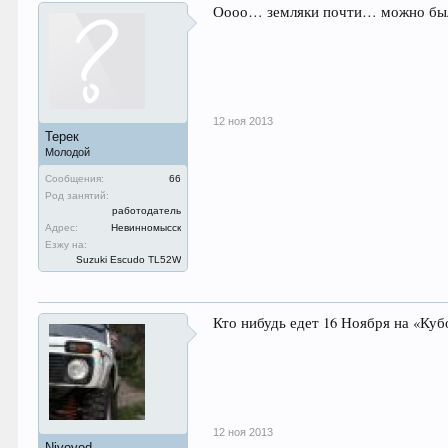
Оооо… земляки почти… можно было 
12 ноя 2013
Терек
Молодой
Сообщения:
66
Род занятий:
работодатель
Адрес:
Невинномысск
Езжу на:
Suzuki Escudo TL52W
Кто нибудь едет 16 Ноября на «Ку
12 ноя 2013
Nivovod