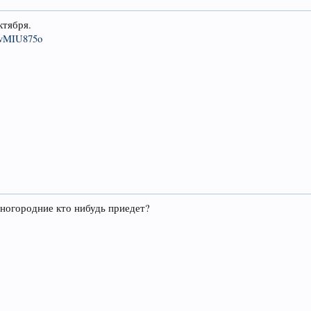
ктября.
xvMIU875o
ногородние кто нибудь приедет?