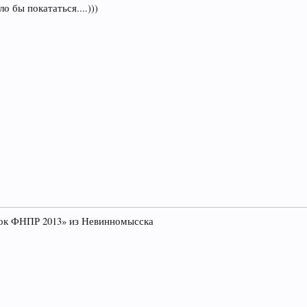
бы покататься....)))
бок ФНПР 2013» из Невинномысска