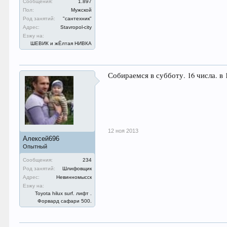
Сообщения:
1.897
Пол:
Мужской
Род занятий:
"сантехник"
Адрес:
Stavropol-city
Езжу на:
ШЕВИК и жЁлтая НИВКА
Собираемся в субботу. 16 числа. в
12 ноя 2013
Алексей696
Опытный
Сообщения:
234
Род занятий:
Шлифовщик
Адрес:
Невинномысск
Езжу на:
Toyota hilux surf. лифт .
Форвард сафари 500.