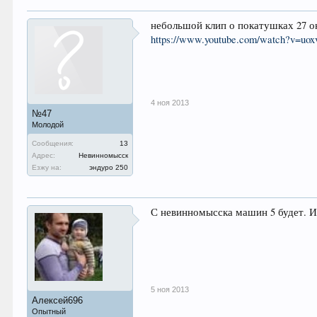
небольшой клип о покатушках 27 о
https://www.youtube.com/watch?v=uo
4 ноя 2013
№47
Молодой
Сообщения:
13
Адрес:
Невинномысск
Езжу на:
эндуро 250
С невинномысска машин 5 будет. И
5 ноя 2013
Алексей696
Опытный