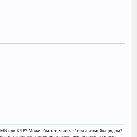
КМВ или КЧР? Может быть там легче? или автомойка рядом?
м, не так уж и легко преодолеть все участки, а многие