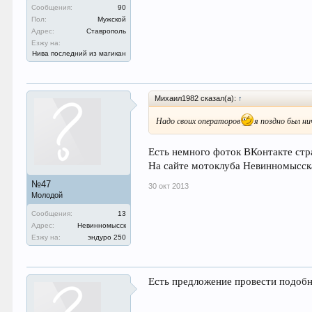
Сообщения:
90
Пол:
Мужской
Адрес:
Ставрополь
Езжу на:
Нива последний из магикан
Михаил1982 сказал(а):
↑
Надо своих операторов
я поздно был ни
Есть немного фоток ВКонтакте с
На сайте мотоклуба Невинномысск
№47
30 окт 2013
Молодой
Сообщения:
13
Адрес:
Невинномысск
Езжу на:
эндуро 250
Есть предложение провести подобн