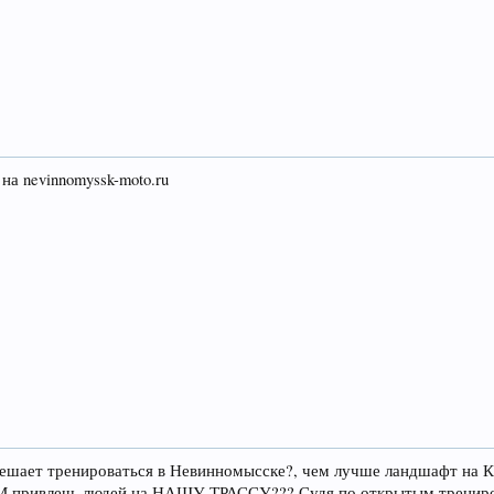
на nevinnomyssk-moto.ru
мешает тренироваться в Невинномысске?, чем лучше ландшафт на 
 привлечь людей на НАШУ ТРАССУ??? Судя по открытым тренировка