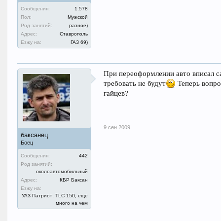
Сообщения:
1.578
Пол:
Мужской
Род занятий:
разное)
Адрес:
Ставрополь
Езжу на:
ГАЗ 69)
При переоформлении авто вписал с
требовать не будут
Теперь вопрос
гайцев?
9 сен 2009
баксанец
Боец
Сообщения:
442
Род занятий:
околоавтомобильный
Адрес:
КБР Баксан
Езжу на:
УАЗ Патриот; TLC 150, еще
много на чем