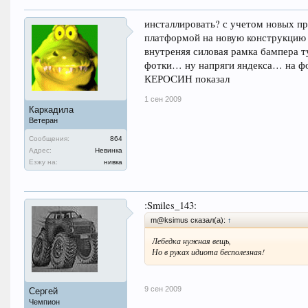
инсталлировать? с учетом новых пр
платформой на новую конструкцию 
внутреняя силовая рамка бампера 
фотки… ну напряги яндекса… на фор
КЕРОСИН показал
1 сен 2009
Каркадила
Ветеран
Сообщения:
864
Адрес:
Невинка
Езжу на:
нивка
:Smiles_143:
m@ksimus сказал(а):
↑
Лебедка нужная вещь,
Но в руках идиота бесполезная!
9 сен 2009
Сергей
Чемпион