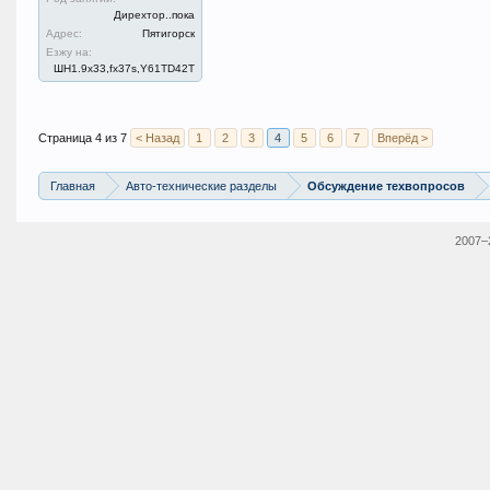
Дирехтор..пока
Адрес:
Пятигорск
Езжу на:
ШН1.9x33,fx37s,Y61TD42T
Страница 4 из 7
< Назад
1
2
3
4
5
6
7
Вперёд >
Главная
Авто-технические разделы
Обсуждение техвопросов
2007–