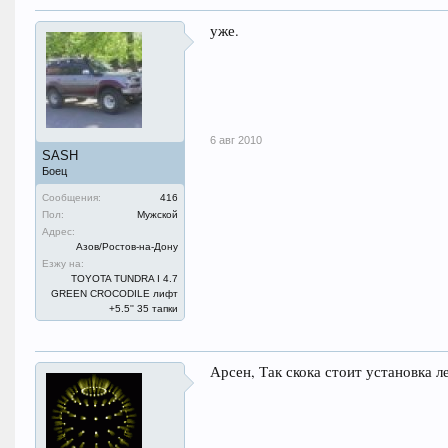
уже.
6 авг 2010
SASH
Боец
Сообщения:
416
Пол:
Мужской
Адрес:
Азов/Ростов-на-Дону
Езжу на:
TOYOTA TUNDRA I 4.7
GREEN CROCODILE лифт
+5.5'' 35 тапки
Арсен, Так скока стоит установка л