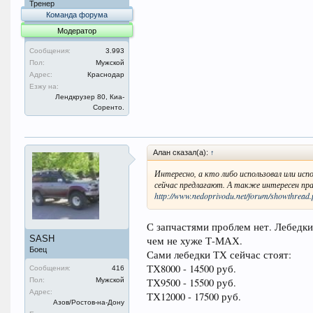
Тренер
Команда форума
Модератор
Сообщения:
3.993
Пол:
Мужской
Адрес:
Краснодар
Езжу на:
Лендкрузер 80, Киа-
Соренто.
Алан сказал(а):
↑
Интересно, а кто либо использовал или исп
сейчас предлагают. А также интересен пра
http://www.nedoprivodu.net/forum/showthread
С запчастями проблем нет. Лебедки
SASH
чем не хуже Т-МАХ.
Боец
Сами лебедки ТХ сейчас стоят:
ТХ8000 - 14500 руб.
Сообщения:
416
ТХ9500 - 15500 руб.
Пол:
Мужской
Адрес:
ТХ12000 - 17500 руб.
Азов/Ростов-на-Дону