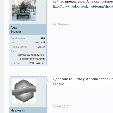
сейчас предлагают. А также интерес
http://www.nedoprivodu.net/forum/show
30 янв 2010
Алан
Эксперт
Сообщения:
378
Пол:
Мужской
Род занятий:
Юрист
Адрес:
Республика Кабардино-
Балкария, г. Нальчик
Езжу на:
УАЗ Патриот
Дороговато.....ты у Арсена спроси 
сервис.
31 янв 2010
Иванович