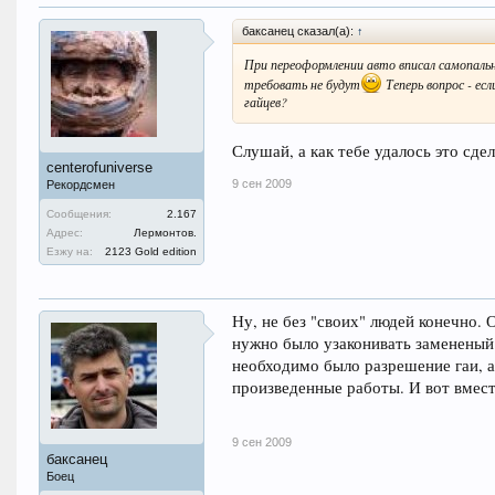
баксанец сказал(а):
↑
При переоформлении авто вписал самопаль
требовать не будут
Теперь вопрос - есл
гайцев?
Слушай, а как тебе удалось это сде
centerofuniverse
9 сен 2009
Рекордсмен
Сообщения:
2.167
Адрес:
Лермонтов.
Езжу на:
2123 Gold edition
Ну, не без "своих" людей конечно.
нужно было узаконивать замененый д
необходимо было разрешение гаи, а
произведенные работы. И вот вмест
9 сен 2009
баксанец
Боец