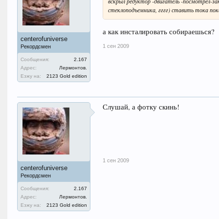
вскрыл редуктор -двигатель -посмотрел-за
стеклоподъемника, гггг) ставить тока по
а как инсталировать собираешься?
centerofuniverse
1 сен 2009
Рекордсмен
Сообщения:
2.167
Адрес:
Лермонтов.
Езжу на:
2123 Gold edition
Слушай, а фотку скинь!
1 сен 2009
centerofuniverse
Рекордсмен
Сообщения:
2.167
Адрес:
Лермонтов.
Езжу на:
2123 Gold edition