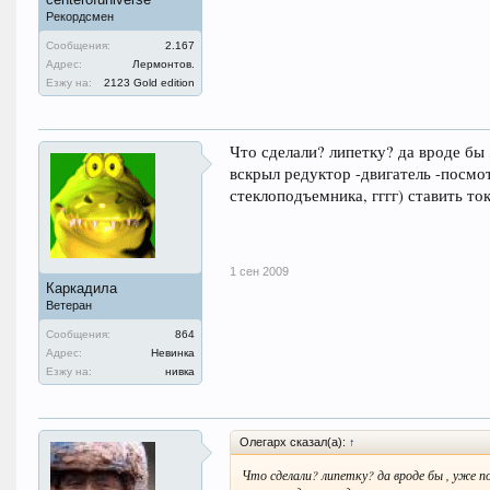
Рекордсмен
Сообщения:
2.167
Адрес:
Лермонтов.
Езжу на:
2123 Gold edition
Что сделали? липетку? да вроде бы 
вскрыл редуктор -двигатель -посмо
стеклоподъемника, гггг) ставить то
1 сен 2009
Каркадила
Ветеран
Сообщения:
864
Адрес:
Невинка
Езжу на:
нивка
Олегарх сказал(а):
↑
Что сделали? липетку? да вроде бы , уже п