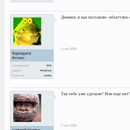
Демиен, я как поставлю- обзаттлно
1 сен 2009
Каркадила
Ветеран
Сообщения:
864
Адрес:
Невинка
Езжу на:
нивка
Так тебе уже сделали? Или еще нет
1 сен 2009
centerofuniverse