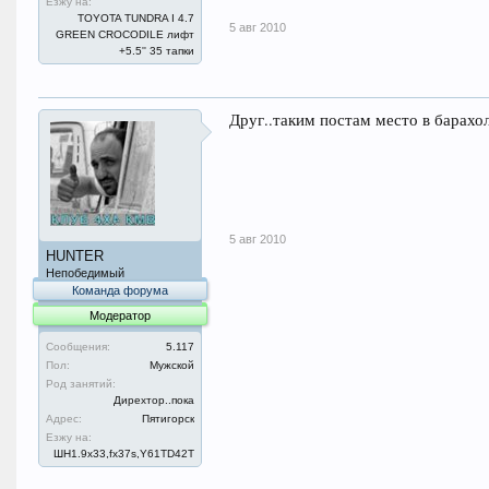
Езжу на:
TOYOTA TUNDRA I 4.7
5 авг 2010
GREEN CROCODILE лифт
+5.5'' 35 тапки
Друг..таким постам место в барахо
5 авг 2010
HUNTER
Непобедимый
Команда форума
Модератор
Сообщения:
5.117
Пол:
Мужской
Род занятий:
Дирехтор..пока
Адрес:
Пятигорск
Езжу на:
ШН1.9x33,fx37s,Y61TD42T