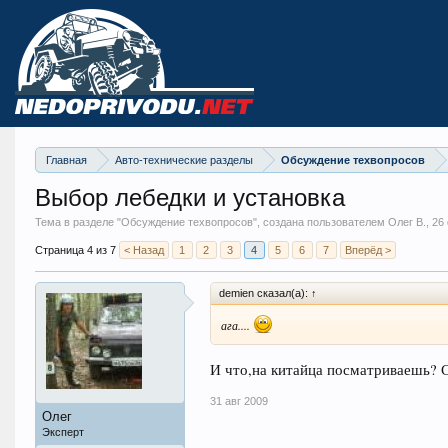
Главная
Авто-технические разделы
Обсуждение техвопросов
Выбор лебедки и установка
Тема в разделе "
Обсуждение техвопросов
", создана пользователем Олег В.,
26
Страница 4 из 7
< Назад
1
2
3
4
5
6
7
Вперёд >
demien сказал(а): ↑
ага....
И что,на китайца посматриваешь? С
31 авг 2009
Олег
Эксперт