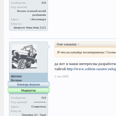
Сообщения:
316
Род занятий:
бензин ослиной мочёй
разбавляю
Адрес:
г.Кисловодск
Езжу на:
Шевроле Нива,Нива 2121
Олег сказал(а):
↑
И что,на китайца посматриваешь? Сколь
да вот и наши интересны разработки
тайгой
http://www.soliton-saratov.ru/ta
demien
1 сен 2009
Ветеран
Команда форума
Модератор
Сообщения:
519
Род занятий:
-=-=-=-=-=-
Адрес:
Ставрополь
Езжу на:
Cherokee XJ - Танк!