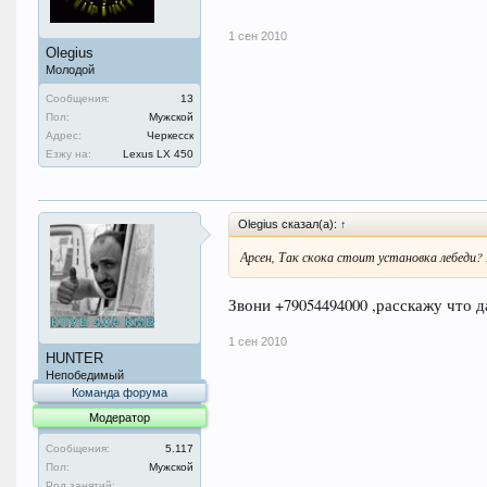
1 сен 2010
Olegius
Молодой
Сообщения:
13
Пол:
Мужской
Адрес:
Черкесск
Езжу на:
Lexus LX 450
Olegius сказал(а):
↑
Арсен, Так скока стоит установка лебеди?
Звони +79054494000 ,расскажу что да
1 сен 2010
HUNTER
Непобедимый
Команда форума
Модератор
Сообщения:
5.117
Пол:
Мужской
Род занятий: