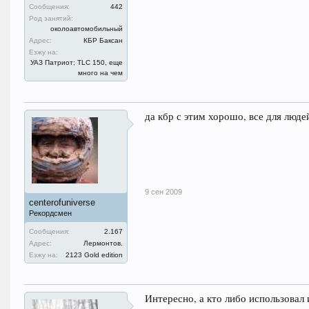
Сообщения:
442
Род занятий:
околоавтомобильный
Адрес:
КБР Баксан
Езжу на:
УАЗ Патриот; TLC 150, еще
много на чем
да кбр с этим хорошо, все для люде
9 сен 2009
centerofuniverse
Рекордсмен
Сообщения:
2.167
Адрес:
Лермонтов.
Езжу на:
2123 Gold edition
Интересно, а кто либо использовал 