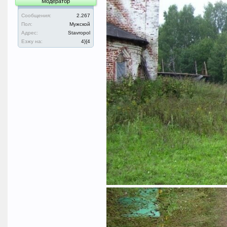
Модератор
Сообщения:
2.267
Пол:
Мужской
Адрес:
Stavropol
Езжу на:
4}{4