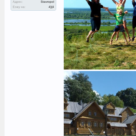
Адрес:
Stavropol
Езжу на:
4}{4