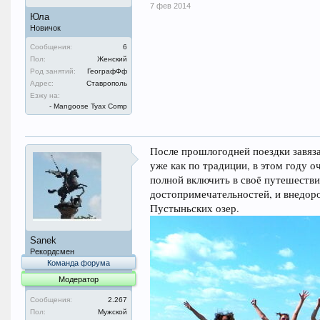
7 фев 2014
Юла
Новичок
Сообщения:
6
Пол:
Женский
Род занятий:
ГеографФф
Адрес:
Ставрополь
Езжу на:
- Mangoose Tyax Comp
После прошлогодней поездки завяз
уже как по традиции, в этом году о
полной включить в своё путешеств
достопримечательностей, и внедоро
Пустыньских озер.
Sanek
Рекордсмен
Команда форума
Модератор
Сообщения:
2.267
Пол:
Мужской