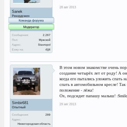
28 авг 2013
Sanek
Рекордсмен
Команда форума
Модератор
Сообщения:
2.267
Пол:
Мужской
Адрес:
Stavropol
Езжу на:
4}{4
В этом новом знакомстве очень по
создание четырёх лет от роду! А он
когда его пытались уложить спать н
спать в автомобильном кресле! Так
положение - лёжа!
Ох, подсидит папашу малыш! :Smile
Simbir681
29 авг 2013
Опытный
Сообщения:
289
Адрес:
Нижегородская область