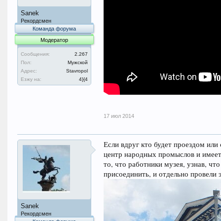
Sanek
Рекордсмен
Команда форума
Модератор
Сообщения:
2.267
Пол:
Мужской
Адрес:
Stavropol
Езжу на:
4}{4
17 июл 2014
Если вдруг кто будет проездом или 
центр народных промыслов и имеет 
то, что работники музея, узнав, чт
присоединить, и отдельно провели 
Sanek
Рекордсмен