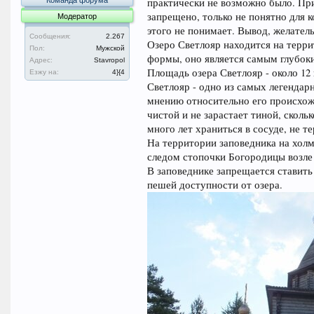
Команда форума
практически не возможно было. При
запрещено, только не понятно для 
Модератор
этого не понимает. Вывод, желатель
Сообщения:
2.267
Озеро Светлояр находится на терри
Пол:
Мужской
формы, оно является самым глубок
Адрес:
Stavropol
Площадь озера Светлояр - около 12 
Езжу на:
4}{4
Светлояр - одно из самых легендар
мнению относительно его происхожд
чистой и не зарастает тиной, сколь
много лет храниться в сосуде, не т
На территории заповедника на холм
следом стопочки Богородицы возле 
В заповеднике запрещается ставить
пешей доступности от озера.