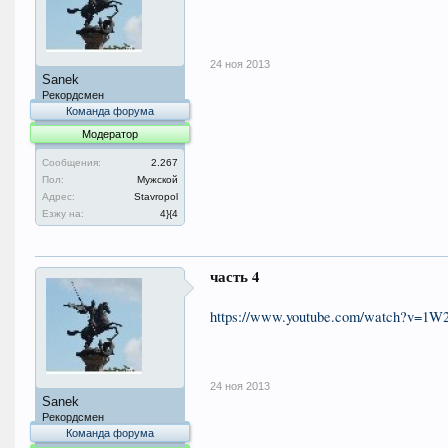
24 ноя 2013
Sanek
Рекордсмен
Команда форума
Модератор
Сообщения:
2.267
Пол:
Мужской
Адрес:
Stavropol
Езжу на:
4}{4
часть 4
https://www.youtube.com/watch?v=1
24 ноя 2013
Sanek
Рекордсмен
Команда форума