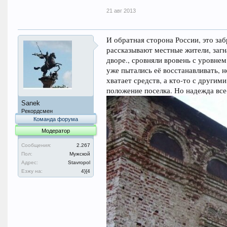
21 авг 2013
И обратная сторона России, это заб
рассказывают местные жители, загн
дворе., сровняли вровень с уровне
уже пытались её восстанавливать, н
хватает средств, а кто-то с други
положение поселка. Но надежда все-
Sanek
Рекордсмен
Команда форума
Модератор
Сообщения:
2.267
Пол:
Мужской
Адрес:
Stavropol
Езжу на:
4}{4