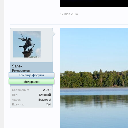
17 июл 2014
Sanek
Рекордсмен
Команда форума
Модератор
Сообщения:
2.267
Пол:
Мужской
Адрес:
Stavropol
Езжу на:
4}{4