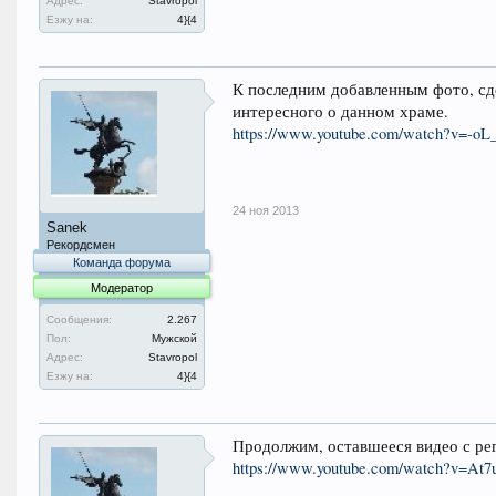
Адрес:
Stavropol
Езжу на:
4}{4
К последним добавленным фото, сде
интересного о данном храме.
https://www.youtube.com/watch?v=-oL
24 ноя 2013
Sanek
Рекордсмен
Команда форума
Модератор
Сообщения:
2.267
Пол:
Мужской
Адрес:
Stavropol
Езжу на:
4}{4
Продолжим, оставшееся видео с ре
https://www.youtube.com/watch?v=At7