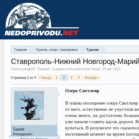
Главная
Туризм, спорт, экипировка
Туризм
Ставрополь-Нижний Новгород-Мари
Тема в разделе "
Туризм
", создана пользователем Sanek,
15 авг 2013
.
Страница 2 из 4
< Назад
1
2
3
4
Вперёд >
Озеро Светлояр
В планы посещение озера Светлояр 
от него, естественно не упустили 
очень много, на достаточно большо
уже начали ставить вдоль дороги. 
купаться. В результате это сказал
Sanek
негативный момент на время посеще
Рекордсмен