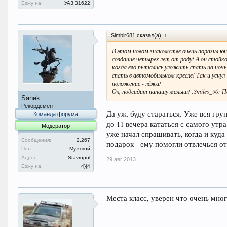
Езжу на:
УАЗ 31622
Simbir681 сказал(а):
↑
В этом новом знакомстве очень поразил ю
создание четырёх лет от роду! А он стойко
когда его пытались уложить спать на ночь
спать в автомобильном кресле! Так и усну
положение - лёжа!
Ох, подсидит папашу малыш! :Smiles_90: П
Sanek
Рекордсмен
Да уж, буду стараться. Уже вся груп
Команда форума
до 11 вечера кататься с самого утр
Модератор
уже начал спрашивать, когда и куд
Сообщения:
2.267
подарок - ему помогли отвлечься о
Пол:
Мужской
Адрес:
Stavropol
29 авг 2013
Езжу на:
4}{4
Места класс, уверен что очень мно