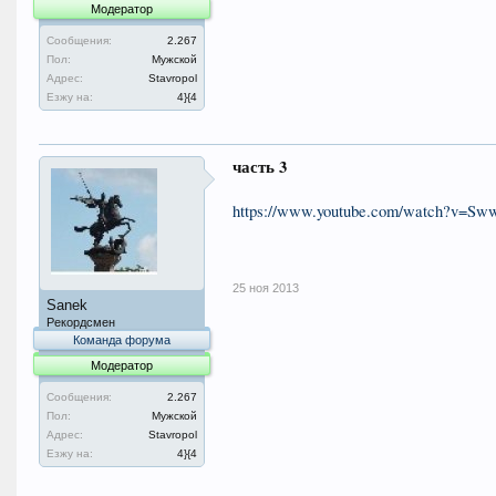
Модератор
Сообщения:
2.267
Пол:
Мужской
Адрес:
Stavropol
Езжу на:
4}{4
часть 3
https://www.youtube.com/watch?v=
25 ноя 2013
Sanek
Рекордсмен
Команда форума
Модератор
Сообщения:
2.267
Пол:
Мужской
Адрес:
Stavropol
Езжу на:
4}{4