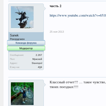
часть 2
https://www.youtube.com/watch?v=
25 ноя 2013
Sanek
Рекордсмен
Команда форума
Модератор
Сообщения:
2.267
Пол:
Мужской
Адрес:
Stavropol
Езжу на:
4}{4
Классный отчет!!! … такое чувство
твоих поездках!!!!