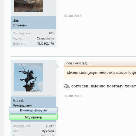
31 авг 2013
den
Опытный
Сообщения:
201
Адрес:
Ставрополь
Езжу на:
TLC HZJ 76
den сказал(а):
↑
Места класс, уверен что очень многое на 
Да, согласен, именно поэтому хочет
31 авг 2013
Sanek
Рекордсмен
Команда форума
Модератор
Сообщения:
2.267
Пол:
Мужской