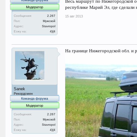
Команда форума
Весь маршрут по Нижегородской обл
республике Марий Эл, где сделали 
Модератор
Сообщения:
2.267
15 авг 2013
Пол:
Мужской
Адрес:
Stavropol
Езжу на:
4}{4
На границе Нижегородской обл. и
Sanek
Рекордсмен
Команда форума
Модератор
Сообщения:
2.267
Пол:
Мужской
Адрес:
Stavropol
Езжу на:
4}{4