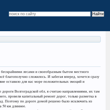
и бескрайними лесами и своеобразным бытом местного
всё благополучно сложилось. И забегая вперед, хочется сразу
вие оставило для нас море положительных эмоций и
е дороги Волгоградской обл, я считаю направлениями, их там
него, провели капитальный ремонт дорог, только разметка в
азад. Поэтому по дороге домой решено было исключить из
а 50 км длиннее.