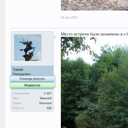
15 авг 2013
Место встречи было назначено в г
Sanek
Рекордсмен
Команда форума
Модератор
Сообщения:
2.267
Пол:
Мужской
Адрес:
Stavropol
Езжу на:
4}{4