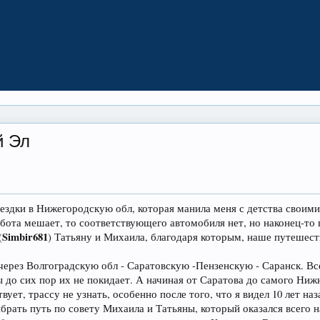
й Эл
ездки в Нижегородскую обл, которая манила меня с детства своим
абота мешает, то соответствующего автомобиля нет, но наконец-то 
Simbir681
(
) Татьяну и Михаила, благодаря которым, наше путешест
через Волгоградскую обл - Саратовскую -Пензенскую - Саранск. Вс
ы до сих пор их не покидает. А начиная от Саратова до самого Ниж
вует, трассу не узнать, особенно после того, что я видел 10 лет н
рать путь по совету Михаила и Татьяны, который оказался всего н