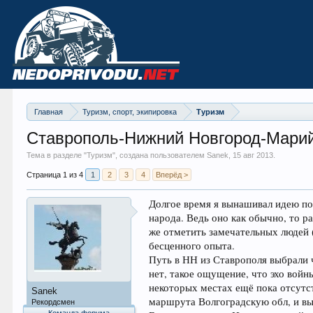
Главная
Туризм, спорт, экипировка
Туризм
Ставрополь-Нижний Новгород-Мари
Тема в разделе "
Туризм
", создана пользователем Sanek,
15 авг 2013
.
Страница 1 из 4
1
2
3
4
Вперёд >
Долгое время я вынашивал идею по
народа. Ведь оно как обычно, то р
же отметить замечательных людей 
бесценного опыта.
Путь в НН из Ставрополя выбрали 
нет, такое ощущение, что эхо войн
некоторых местах ещё пока отсутст
Sanek
маршрута Волгоградскую обл, и выб
Рекордсмен