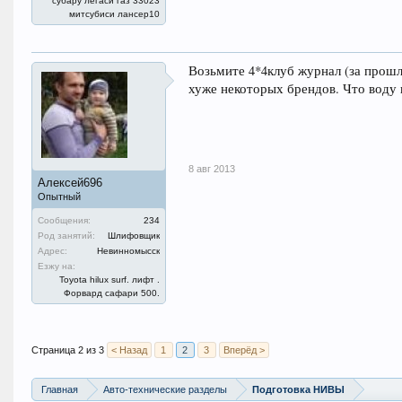
субару легаси газ 33023
митсубиси лансер10
Возьмите 4*4клуб журнал (за прошлы
хуже некоторых брендов. Что воду н
8 авг 2013
Алексей696
Опытный
Сообщения:
234
Род занятий:
Шлифовщик
Адрес:
Невинномысск
Езжу на:
Toyota hilux surf. лифт .
Форвард сафари 500.
Страница 2 из 3
< Назад
1
2
3
Вперёд >
Главная
Авто-технические разделы
Подготовка НИВЫ