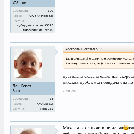
УАЗолом
Сообщения:
706
Адрес:
СК. г.Кисловодск
Езжу на:
субару легаси газ 33023
митсубиси лансер10
Алексей696 сказал(а):
↑
Если именно для спорта то конечно комап 
Разница только в цене+ скорости наматыван
правильно сказал,только для скорос
никаких проблем,а повидала она не м
Дон Капот
Боец
7 авг 2013
Сообщения:
473
Адрес:
Кисловодск
Езжу на:
Нивка 213
Михес я тоже ничего не менял
са
лебежения,какого было состояние см