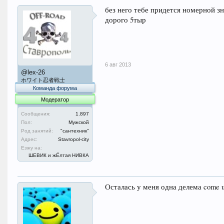
без него тебе придется номерной з
дорого 5тыр
6 авг 2013
@lex-26
ホワイト忍者戦士
Команда форума
Модератор
Сообщения:
1.897
Пол:
Мужской
Род занятий:
"сантехник"
Адрес:
Stavropol-city
Езжу на:
ШЕВИК и жЁлтая НИВКА
Осталась у меня одна делема come up