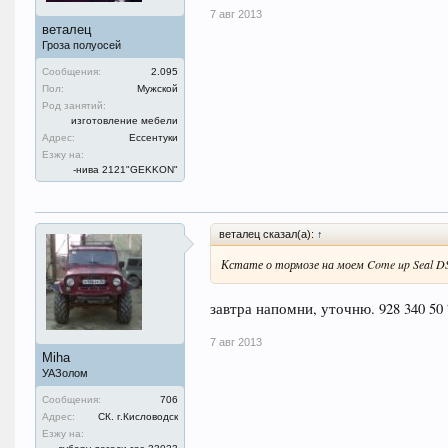
7 авг 2013
веталец
Гроза полуосей
Сообщения:
2.095
Пол:
Мужской
Род занятий:
изготовление мебели
Адрес:
Ессентуки
Езжу на:
-нива 2121"GEKKON"
веталец сказал(а):
↑
Кстате о тормозе на моем Come up Seal DS
завтра напомни, уточню. 928 340 50 
7 авг 2013
Miha
УАЗолом
Сообщения:
706
Адрес:
СК. г.Кисловодск
Езжу на: