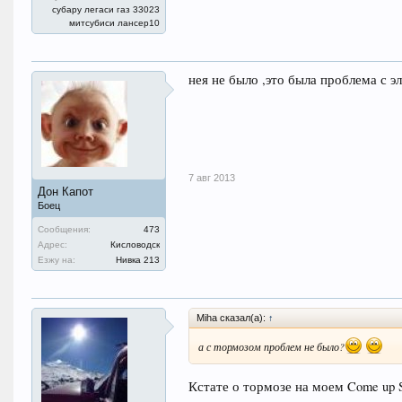
субару легаси газ 33023
митсубиси лансер10
нея не было ,это была проблема с э
7 авг 2013
Дон Капот
Боец
Сообщения:
473
Адрес:
Кисловодск
Езжу на:
Нивка 213
Miha сказал(а):
↑
а с тормозом проблем не было?
Кстате о тормозе на моем Come up 