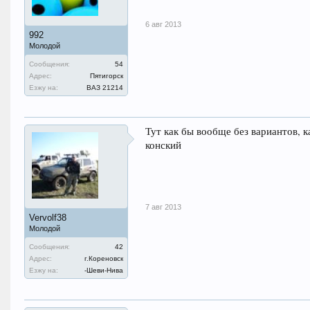
6 авг 2013
992
Молодой
Сообщения:
54
Адрес:
Пятигорск
Езжу на:
ВАЗ 21214
Тут как бы вообще без вариантов, к
конский
7 авг 2013
Vervolf38
Молодой
Сообщения:
42
Адрес:
г.Кореновск
Езжу на:
-Шеви-Нива