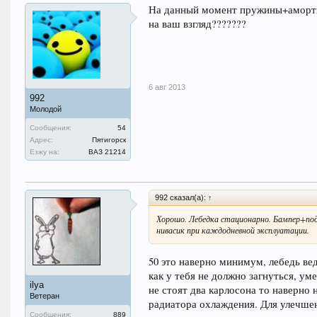
На данный момент пружины+аморти
на ваш взгляд???????
6 авг 2013
992
Молодой
Сообщения:
54
Адрес:
Пятигорск
Езжу на:
ВАЗ 21214
992 сказал(а):
↑
Хорошо. Лебедка стационарно. Бампер+под
нивасик при каждодневной эксплуатации.
50 это наверно минимум, лебедь ве
как у тебя не должно загнуться, ум
ilya
не стоят два карлосона то наверно 
Ветеран
радиатора охлаждения. Для улечшен
Сообщения:
889