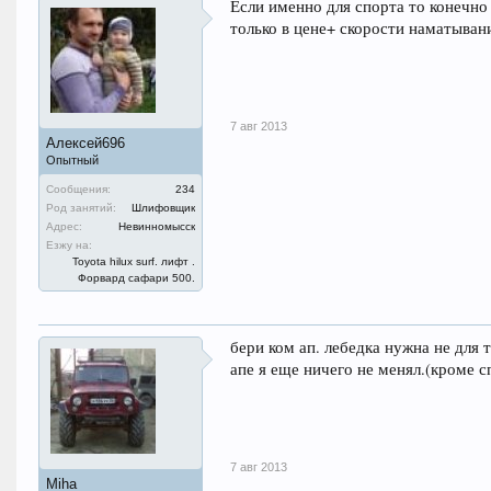
Если именно для спорта то конечно 
только в цене+ скорости наматывания
7 авг 2013
Алексей696
Опытный
Сообщения:
234
Род занятий:
Шлифовщик
Адрес:
Невинномысск
Езжу на:
Toyota hilux surf. лифт .
Форвард сафари 500.
бери ком ап. лебедка нужна не для 
апе я еще ничего не менял.(кроме 
7 авг 2013
Miha