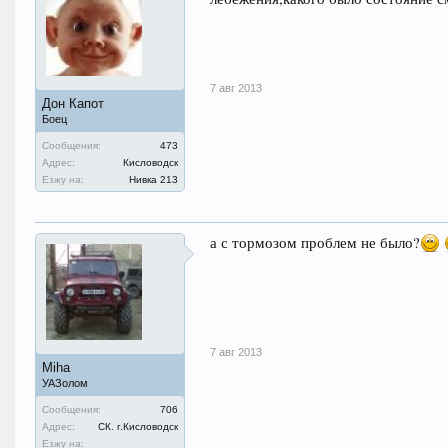
7 авг 2013
Дон Капот
Боец
Сообщения:
473
Адрес:
Кисловодск
Езжу на:
Нивка 213
а с тормозом проблем не было?
7 авг 2013
Miha
УАЗолом
Сообщения:
706
Адрес:
СК. г.Кисловодск
Езжу на: