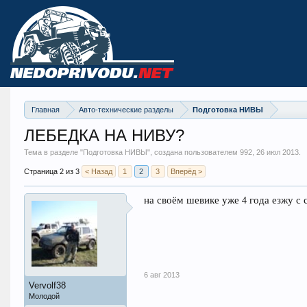
Главная
Авто-технические разделы
Подготовка НИВЫ
ЛЕБЕДКА НА НИВУ?
Тема в разделе "
Подготовка НИВЫ
", создана пользователем 992,
26 июл 2013
.
Страница 2 из 3
< Назад
1
2
3
Вперёд >
на своём шевике уже 4 года езжу с
6 авг 2013
Vervolf38
Молодой