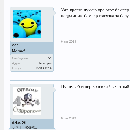
Уже крепко думаю про этот бампе
подрамник+бампер+завязка за балу 2
6 авг 2013
992
Молодой
Сообщения:
54
Адрес:
Пятигорск
Езжу на:
ВАЗ 21214
Ну че… бампер красивый зачетный 
6 авг 2013
@lex-26
ホワイト忍者戦士