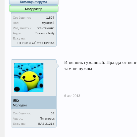
Команда форума
Модератор
Сообщения:
1.897
Пол:
Мужской
Род занятий:
"сантехник"
Адрес:
Stavropol-city
Езжу на:
ШЕВИК и жЁлтая НИВКА
И ценник гуманный. Правда от кенг
там не нужны
6 авг 2013
992
Молодой
Сообщения:
54
Адрес:
Пятигорск
Езжу на:
ВАЗ 21214