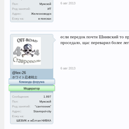
6 авг 2013
Пол:
Мужской
Род занятий:
ИТ
Адрес:
Железноводск
Езжу на:
в поисках
если передок почти Шнивский то про
проседало, щас переварил более ле
6 авг 2013
@lex-26
ホワイト忍者戦士
Команда форума
Модератор
Сообщения:
1.897
Пол:
Мужской
Род занятий:
"сантехник"
Адрес:
Stavropol-city
Езжу на:
ШЕВИК и жЁлтая НИВКА