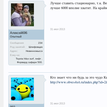
Лучше ставить стационарно, т.к. Ве
лучше 6000 вполне хватит. На крайн
31 июл 2013
Алексей696
Опытный
Сообщения:
234
Род занятий:
Шлифовщик
Адрес:
Невинномысск
Езжу на:
Toyota hilux surf. лифт .
Форвард сафари 500.
Кто знает что ни будь за это чудо
http://www.obves4x4.ru/index.php?i
31 июл 2013