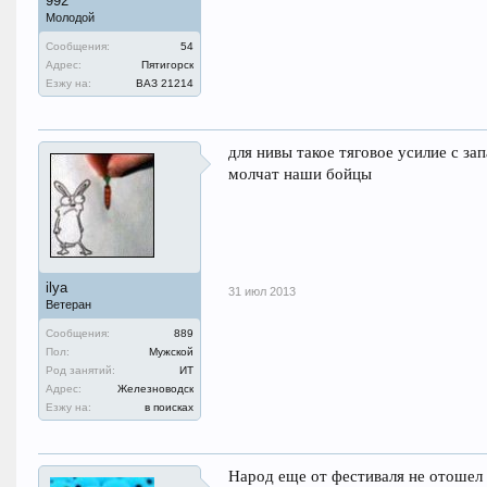
992
Молодой
Сообщения:
54
Адрес:
Пятигорск
Езжу на:
ВАЗ 21214
для нивы такое тяговое усилие с за
молчат наши бойцы
ilya
31 июл 2013
Ветеран
Сообщения:
889
Пол:
Мужской
Род занятий:
ИТ
Адрес:
Железноводск
Езжу на:
в поисках
Народ еще от фестиваля не отошел