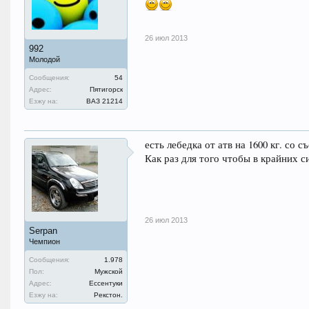
26 июл 2013
992
Молодой
Сообщения:
54
Адрес:
Пятигорск
Езжу на:
ВАЗ 21214
есть лебедка от атв на 1600 кг. со
Как раз для того чтобы в крайних 
26 июл 2013
Serpan
Чемпион
Сообщения:
1.978
Пол:
Мужской
Адрес:
Ессентуки
Езжу на:
Рекстон.