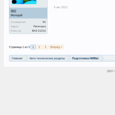
6 авг 2013
992
Молодой
Сообщения:
54
Адрес:
Пятигорск
Езжу на:
ВАЗ 21214
Страница 1 из 3
1
2
3
Вперёд >
Главная
Авто-технические разделы
Подготовка НИВЫ
2007–