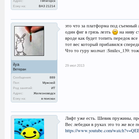
Адрес:
Пятигорск
Езжу на:
ВАЗ 21214
это что за платформа под съемный 
один фиг в грязь лезть
на ниву с
вроде как будет топить передок все
тот вес который прибавился спереди
Что то гуру молчат :Smiles_139: то
ilya
29 июл 2013
Ветеран
Сообщения:
889
Пол:
Мужской
Род занятий:
ИТ
Адрес:
Железноводск
Езжу на:
в поисках
Лифт уже есть. Шевик пружины, про
Вес лебедки в руках это то же все
https://www.youtube.com/watch?v=Q