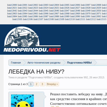
link12000
link12001
link12002
link12003
link12004
link12005
link12006
link12007
link12008
link
link12021
link12022
link12023
link12024
link12025
link12026
link12027
link12028
link12029
link
link12042
link12043
link12044
link12045
link12046
link12047
link12048
link12049
link12050
link
link12063
link12064
link12065
link12066
link12067
link12068
link12069
link12070
link12071
link
link12084
link12085
link12086
link12087
link12088
link12089
link12090
link12091
link12092
link
link12105
link12106
link12107
link12108
link12109
link12110
link12111
link12112
link12113
Главная
Авто-технические разделы
Подготовка НИВЫ
ЛЕБЕДКА НА НИВУ?
Тема в разделе "
Подготовка НИВЫ
", создана пользователем 992,
26 июл 2013
.
Страница 1 из 3
1
2
3
Вперёд >
Решил поставить лебедку на ниву. Д
как средство спасения в крайних 
Соответственно оптимальное сочета