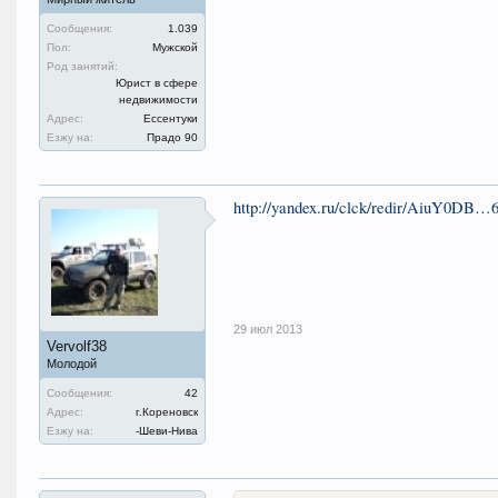
Сообщения:
1.039
Пол:
Мужской
Род занятий:
Юрист в сфере
недвижимости
Адрес:
Ессентуки
Езжу на:
Прадо 90
http://yandex.ru/clck/redir/AiuY0D
29 июл 2013
Vervolf38
Молодой
Сообщения:
42
Адрес:
г.Кореновск
Езжу на:
-Шеви-Нива