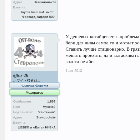
Адрес:
Невинномысск
Езжу на:
Toyota hilux surf. лифт .
Форвард сафари 500.
У дешевых китайцев есть проблема 
бери для нивы самое то и мотает х
Ставить лучше стационарно. В гряз
мешать проехать, да и вытаскивать
золота не айс.
1 авг 2013
@lex-26
ホワイト忍者戦士
Команда форума
Модератор
Сообщения:
1.897
Пол:
Мужской
Род занятий:
"сантехник"
Адрес:
Stavropol-city
Езжу на:
ШЕВИК и жЁлтая НИВКА