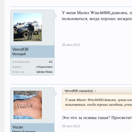
У меня Master Winch6800,доволен, 
пользоваться, когда хорошо засядеш
28 июл 2013
Vervolf38
Молодой
Сообщения:
42
Адрес:
г.Кореновск
Езжу на:
-Шеви-Нива
Vervolf38 сказал(а):
↑
У меня Master Winch6800,доволен, лучше ко
пользоваться, когда хорошо засядешь, уста
Это что за псинка такая? Просветит
29 июл 2013
Vozan
Мирный житель