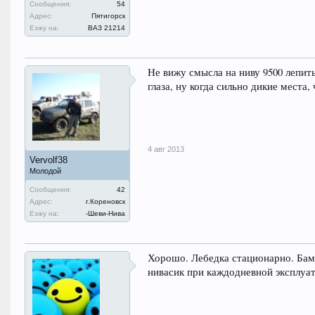
Сообщения:
54
Адрес:
Пятигорск
Езжу на:
ВАЗ 21214
Не вижу смысла на ниву 9500 лепить
глаза, ну когда сильно дикие места,
4 авг 2013
Vervolf38
Молодой
Сообщения:
42
Адрес:
г.Кореновск
Езжу на:
-Шеви-Нива
Хорошо. Лебедка стационарно. Бам
нивасик при каждодневной эксплуат