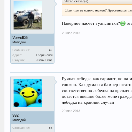
Vozan сказал(а):
↑
Это что за псинка такая? Просветите, п
Наверное насчёт туапсинтки?
это
29 июл 2013
Vervolf38
Молодой
Сообщения:
42
Адрес:
г.Кореновск
Езжу на:
-Шеви-Нива
Ручная лебедка как вариант, но на
сложно. Как думаю я бампер штатны
соответственно лебедка на креплени
остается внешне более мене гражда
лебедка на крайний случай
29 июл 2013
992
Молодой
Сообщения:
54