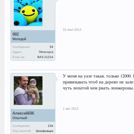
31 июл 2013
992
Молодой
Сообщения:
54
Адрес:
Пятигорск
Езжу на:
ВАЗ 21214
У меня на уазе такая, только 12000
привязывать чтоб на дерево не зале
чуть лопатой чем рвать лонжероны.
1 авг 2013
Алексей696
Опытный
Сообщения:
234
Род занятий:
Шлифовщик