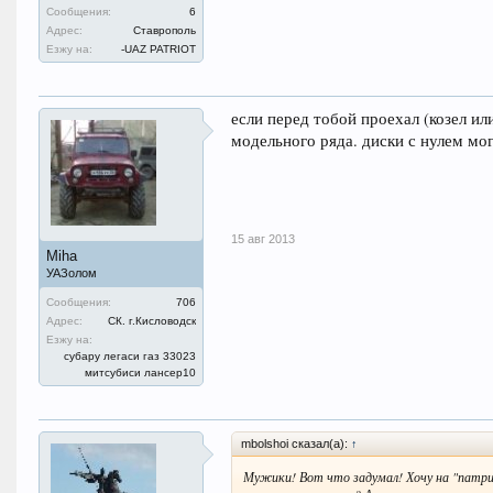
Сообщения:
6
Адрес:
Ставрополь
Езжу на:
-UAZ PATRIOT
если перед тобой проехал (козел ил
модельного ряда. диски с нулем мо
15 авг 2013
Miha
УАЗолом
Сообщения:
706
Адрес:
СК. г.Кисловодск
Езжу на:
субару легаси газ 33023
митсубиси лансер10
mbolshoi сказал(а):
↑
Мужики! Вот что задумал! Хочу на "патри