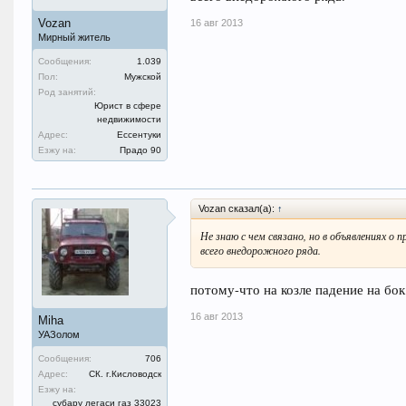
Vozan
16 авг 2013
Мирный житель
Сообщения:
1.039
Пол:
Мужской
Род занятий:
Юрист в сфере
недвижимости
Адрес:
Ессентуки
Езжу на:
Прадо 90
Vozan сказал(а):
↑
Не знаю с чем связано, но в объявлениях 
всего внедорожного ряда.
потому-что на козле падение на бок
16 авг 2013
Miha
УАЗолом
Сообщения:
706
Адрес:
СК. г.Кисловодск
Езжу на:
субару легаси газ 33023