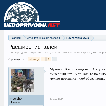
Главная
Авто-технические разделы
Подготовка УАЗа
Расширение колеи
Тема в разделе "
Подготовка УАЗа
", создана пользователем СерегаЦАРЬ,
25 фе
Страница 3 из 3
< Назад
1
2
3
Мужики! Вот что задумал! Хочу на "
смысл или нет? А то как -то по скл
можно поставить чтоб обезопасить 
mbolshoi
14 авг 2013
Новичок