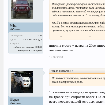
Интересно, расширение арок, и следствие 
значительно, плюс, увеличения угла нагрузк
ведет к увеличению веса всей конструкции
подшипников и всего моста? По моему, дан
P.S. Да в этом отношении козел рулит, паде
Miha
голову. Вон мне мои парни положили набок к
УАЗолом
примялось, ну чуть масла с коробки вытекл
Сообщения:
706
PP.SS. Не в раз не поверю, что Патриот 
Адрес:
СК. г.Кисловодск
козла очень низко, а и с верху у него и вес
Езжу на:
мотор коробка да раздатка, что весит весь
ширина моста у патра на 20см шире
субару легаси газ 33023
по сравнению с крышей и всего остального 
это уже мелочи.
митсубиси лансер10
16 авг 2013
Vozan сказал(а):
↑
Не знаю с чем связано, но в объявлениях 
всего внедорожного ряда.
Я конечно не в защиту патриотовод
на трассе при скорости более 110, 
Шурик
всего перевертышей которых видел 
Участник