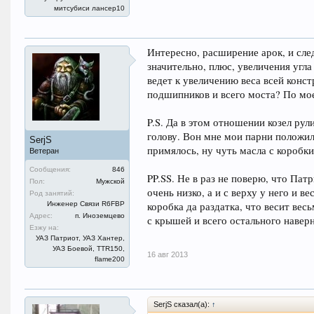
митсубиси лансер10
Интересно, расширение арок, и след
значительно, плюс, увеличения угл
ведет к увеличению веса всей конст
подшипников и всего моста? По мое
P.S. Да в этом отношении козел рули
голову. Вон мне мои парни положили
SerjS
примялось, ну чуть масла с коробки
Ветеран
Сообщения:
846
PP.SS. Не в раз не поверю, что Пат
Пол:
Мужской
очень низко, а и с верху у него и в
Род занятий:
Инженер Связи R6FBP
коробка да раздатка, что весит весь
Адрес:
п. Иноземцево
с крышей и всего остального навер
Езжу на:
УАЗ Патриот, УАЗ Хантер,
УАЗ Боевой, TTR150,
16 авг 2013
flame200
SerjS сказал(а):
↑