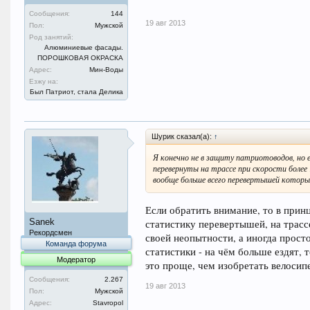
Сообщения:
144
19 авг 2013
Пол:
Мужской
Род занятий:
Алюминиевые фасады.
ПОРОШКОВАЯ ОКРАСКА
Адрес:
Мин-Воды
Езжу на:
Был Патриот, стала Делика
Шурик сказал(а):
↑
Я конечно не в защиту патриотоводов, но 
перевернуты на трассе при скорости более 
вообще больше всего перевертышей которых
Если обратить внимание, то в прин
Sanek
статистику перевертышей, на трассе
Рекордсмен
своей неопытности, а иногда прост
Команда форума
статистики - на чём больше ездят,
Модератор
это проще, чем изобретать велосип
Сообщения:
2.267
19 авг 2013
Пол:
Мужской
Адрес:
Stavropol