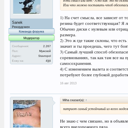
есть смысл или нет? А то как -то по скло
Или что можно поставить чтоб обезопасит
1) На счет смысла, все зависит от т
Sanek
резина будет соответствующая? Я л
Рекордсмен
Обычно диски с нулевым или отриц
Команда форума
размера.
Модератор
2) Это ж где такие склоны, что ес
значит и ты проедешь, чего тут бо
Сообщения:
2.267
3) Самый лучший способ обезопасит
Пол:
Мужской
Адрес:
Stavropol
соревнованиях, так как там все на 
Езжу на:
4}{4
самосохранения.
4) С изменением вылета и соответс
потребуют более глубокой доработ
16 авг 2013
Miha сказал(а):
↑
патриот самый устойчивый из всего модель
Не знаю с чем связано, но в объяв
всего внедорожного ряда.