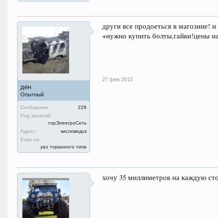
други все продоеться в магозине! и 
+нужно купить болты,гайки!цены на
27 фев 2013
ден
Опытный
Сообщения:
229
Род занятий:
горЭлектроСеть
Адрес:
кисловодск
Езжу на:
уаз торанного типа
хочу 35 миллиметров на каждую ст