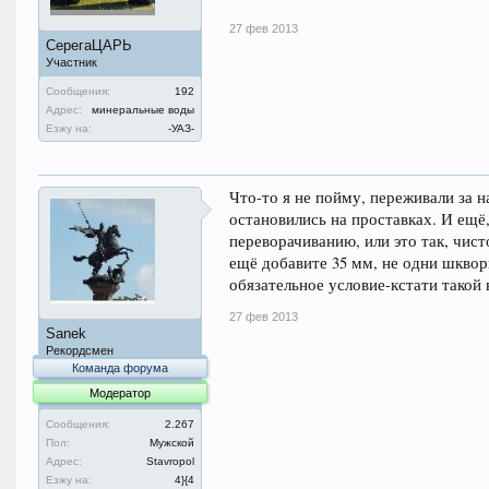
27 фев 2013
СерегаЦАРЬ
Участник
Сообщения:
192
Адрес:
минеральные воды
Езжу на:
-УАЗ-
Что-то я не пойму, переживали за н
остановились на проставках. И ещё
переворачиванию, или это так, чист
ещё добавите 35 мм, не одни шкворн
обязательное условие-кстати такой 
27 фев 2013
Sanek
Рекордсмен
Команда форума
Модератор
Сообщения:
2.267
Пол:
Мужской
Адрес:
Stavropol
Езжу на:
4}{4