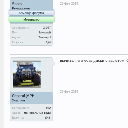
27 фев 2013
Sanek
Рекордсмен
Команда форума
Модератор
Сообщения:
2.267
Пол:
Мужской
Адрес:
Stavropol
Езжу на:
4}{4
вычитал что есть диски с вылетом -
27 фев 2013
СерегаЦАРЬ
Участник
Сообщения:
192
Адрес:
минеральные воды
Езжу на:
-УАЗ-