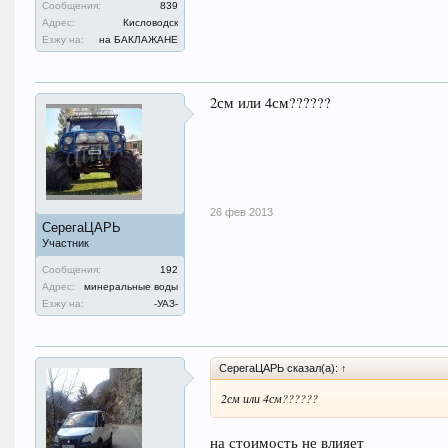
Сообщения:
839
Адрес:
Кисловодск
Езжу на:
на БАКЛАЖАНЕ
2см или 4см??????
26 фев 2013
СерегаЦАРЬ
Участник
Сообщения:
192
Адрес:
минеральные воды
Езжу на:
-УАЗ-
СерегаЦАРЬ сказал(а):
↑
2см или 4см??????
на стоимость не влияет