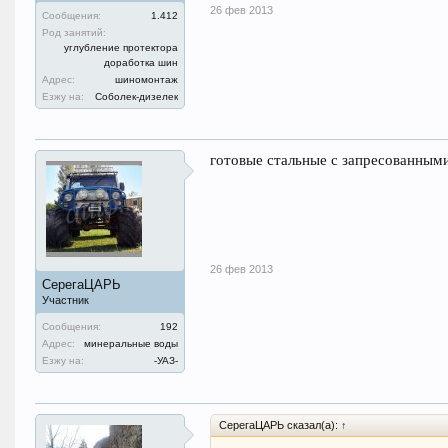
26 фев 2013
Сообщения:
1.412
Род занятий:
углубление протектора
доработка шин
Адрес:
шиномонтаж
Езжу на:
Соболек-дизелек
готовые стальные с запресованными
26 фев 2013
СерегаЦАРЬ
Участник
Сообщения:
192
Адрес:
минеральные воды
Езжу на:
-УАЗ-
СерегаЦАРЬ сказал(а):
↑