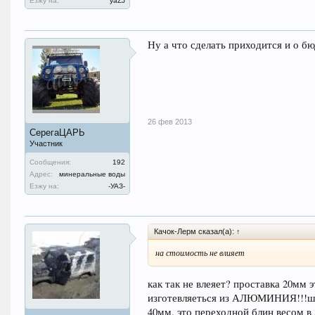
Езжу на:
уаZJ
Ну а что сделать приходится и о б
26 фев 2013
СерегаЦАРЬ
Участник
Сообщения:
192
Адрес:
минеральные воды
Езжу на:
-УАЗ-
Качок-Лерм сказал(а):
↑
на стоимость не влияет
как так не влеяет? проставка 20мм 
изготевляеться из АЛЮМИНИЯ!!!шпи
40мм. это переходной блин весом в