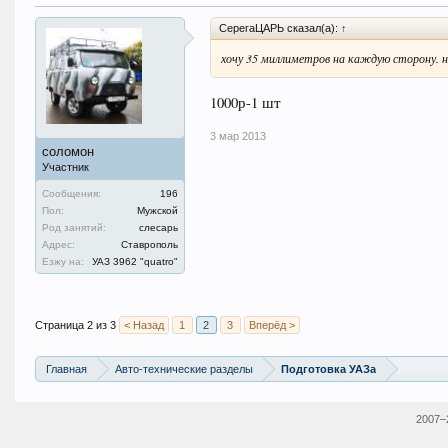
СерегаЦАРЬ сказал(а):
↑
хочу 35 миллиметров на каждую сторону. 
1000р-1 шт
3 мар 2013
соломон
Участник
Сообщения:
196
Пол:
Мужской
Род занятий:
слесарь
Адрес:
Ставрополь
Езжу на:
УАЗ 3962 "quatro"
Страница 2 из 3
< Назад
1
2
3
Вперёд >
Главная
Авто-технические разделы
Подготовка УАЗа
2007–