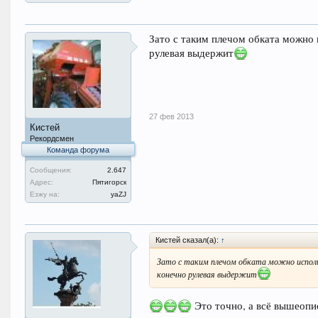
Зато с таким плечом обката можно 
рулевая выдержит
27 фев 2013
Кистей
Рекордсмен
Команда форума
Сообщения:
2.647
Адрес:
Пятигорск
Езжу на:
уаZJ
Кистей сказал(а):
↑
Зато с таким плечом обката можно использ
конечно рулевая выдержит
Это точно, а всё вышеопи