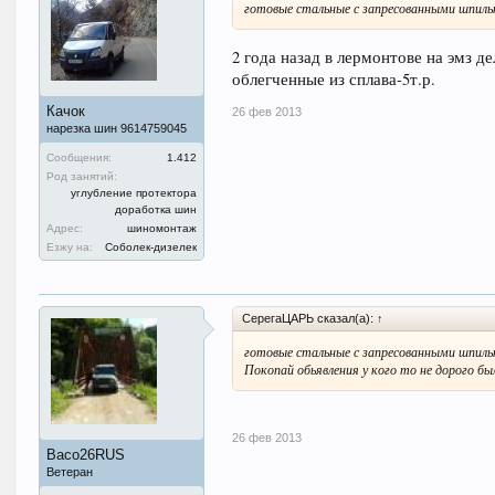
готовые стальные с запресованными шпил
2 года назад в лермонтове на эмз д
облегченные из сплава-5т.р.
Качок
26 фев 2013
нарезка шин 9614759045
Сообщения:
1.412
Род занятий:
углубление протектора
доработка шин
Адрес:
шиномонтаж
Езжу на:
Соболек-дизелек
СерегаЦАРЬ сказал(а):
↑
готовые стальные с запресованными шпил
Покопай обьявления у кого то не дорого бы
26 фев 2013
Васо26RUS
Ветеран