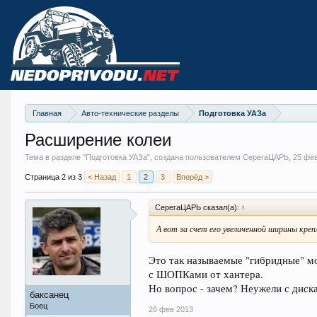
Главная
Авто-технические разделы
Подготовка УАЗа
Расширение колеи
Тема в разделе "
Подготовка УАЗа
", создана пользователем СерегаЦАРЬ,
25 фе
Страница 2 из 3
< Назад
1
2
3
Вперёд >
СерегаЦАРЬ сказал(а):
↑
А вот за счет его увеличенной ширины креп
Это так называемые "гибридные" мос
с ШОПКами от хантера.
Но вопрос - зачем? Неужели с диск
баксанец
Боец
26 фев 2013