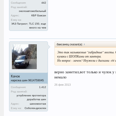
Сообщения:
442
Род занятий:
околоавтомобильный
Адрес:
КБР Баксан
Езжу на:
УАЗ Патриот; TLC 150, еще
много на чем
баксанец сказал(а):
↑
Это так называемые "гибридные" мосты. С
кулаки с ШОПКами от хантера.
Но вопрос - зачем? Неужели с дисками -44
верно заметил,вот только и чулок у
Качок
немало
нарезка шин 9614759045
26 фев 2013
Сообщения:
1.412
Род занятий:
углубление протектора
доработка шин
Адрес:
шиномонтаж
Езжу на:
Соболек-дизелек