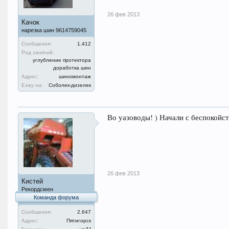
26 фев 2013
Качок
нарезка шин 9614759045
Сообщения:
1.412
Род занятий:
углубление протектора
доработка шин
Адрес:
шиномонтаж
Езжу на:
Соболек-дизелек
Во уазоводы! ) Начали с беспокойст
26 фев 2013
Кистей
Рекордсмен
Команда форума
Сообщения:
2.647
Адрес:
Пятигорск