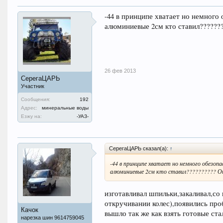
-44 в принципе хватает но немного 
алюминиевые 2см кто ставил??????
26 фев 2013
СерегаЦАРЬ
Участник
Сообщения:
192
Адрес:
минеральные воды
Езжу на:
-УАЗ-
СерегаЦАРЬ сказал(а):
↑
-44 в принципе хватает но немного обезоп
алюминиевые 2см кто ставил?????????? 
изготавливал шпильки,закаливал,со
откручивании колес),появились пр
Качок
вышло так же как взять готовые ст
нарезка шин 9614759045