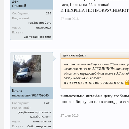
ден
гаек,1 ключ на 22 головка!
Опытный
И НЕХРЕНА НЕ ПРОКРУЧИВАЮТ
Сообщения:
229
Род занятий:
27 фев 2013
горЭлектроСеть
Адрес:
кисловодск
Езжу на:
уаз торанного типа
ден сказал(а):
↑
как так не влеяет? проставка 20мм это пр
изготевляеться из АЛЮМИНИЯ!!!шпильку т
40мм. это переходной блин весом в 5.5 кг 
гаек,1 ключ на 22 головка!
И НЕХРЕНА НЕ ПРОКРУЧИВАЮТЬСЯ!
Качок
внимательно читай-на цену глобаль
нарезка шин 9614759045
шпилек боргузин нехватало,да и ес
Сообщения:
1.412
Род занятий:
углубление протектора
27 фев 2013
доработка шин
Адрес:
шиномонтаж
Езжу на:
Соболек-дизелек