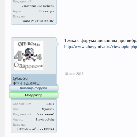
Род занятий:
изготовление мебели
Адрес:
Ессентуки
Езжу на:
-нива 2121"GEKKON"
Темка с форума шевинива про виб
http://www.chevy-niva.ru/viewtopic.p
18 фев 2013
@lex-26
ホワイト忍者戦士
Команда форума
Модератор
Сообщения:
1.897
Пол:
Мужской
Род занятий:
"сантехник"
Адрес:
Stavropol-city
Езжу на:
ШЕВИК и жЁлтая НИВКА