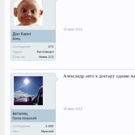
15 фев 2013
Дон Капот
Боец
Сообщения:
473
Адрес:
Кисловодск
Езжу на:
Нивка 213
Александр авто к доктару однако на
15 фев 2013
веталец
Гроза полуосей
Сообщения:
2.095
Пол:
Мужской