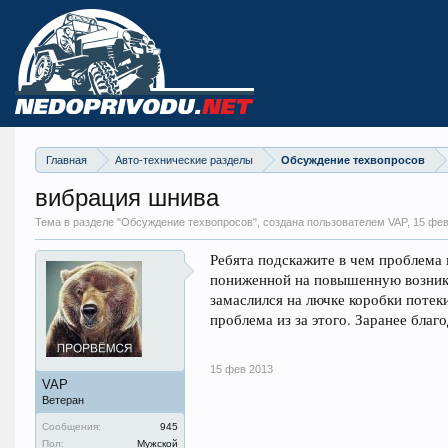
Главная
Авто-технические разделы
Обсуждение техвопросов
вибрация шнива
Тема в разделе "
Обсуждение техвопросов
", создана пользователем VAP,
15 фев
Ребята подскажите в чем проблема 
пониженной на повышенную возника
замаслился на лючке коробки потеки
проблема из за этого. Заранее благ
15 фев 2013
VAP
Ветеран
Сообщения:
945
Пол:
Мужской