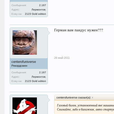
Сообщения:
2.167
Адрес:
Лермонтов.
Езжу на:
2123 Gold edition
Герман вам пандус нужен???
26 май 2011
centerofuniverse
Рекордсмен
Сообщения:
2.167
Адрес:
Лермонтов.
Езжу на:
2123 Gold edition
centerofuniverse сказал(а):
↑
Газовый балон, установленный вне машины,
Снимайте, либо в багажник, авто стартуе