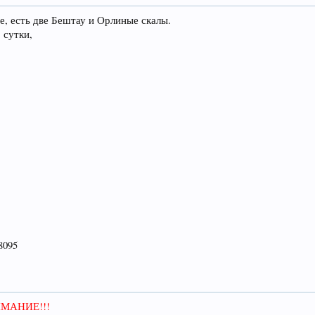
е, есть две Бештау и Орлиные скалы.
 сутки,
8095
МАНИЕ!!!