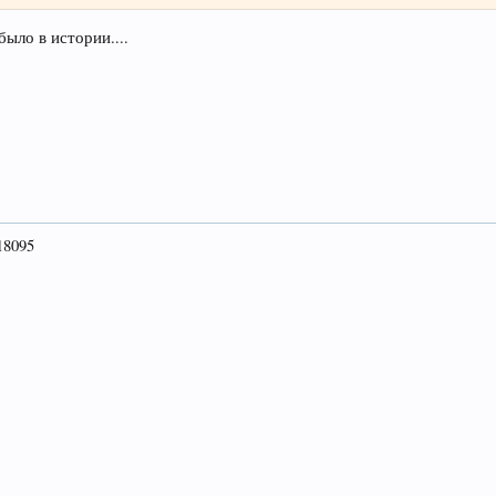
ыло в истории....
18095