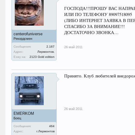
ГОСПОДА!!!ПРОШУ ВАС НАПРА
ИЛИ ПО ТЕЛЕФОНУ 89097518095
(ЛИБО ИНТЕРНЕТ ЗАЯВКА В ПЕР
СПАСИБО ЗА ВНИМАНИЕ!!!
ДОСТАТОЧНО ЗВОНКА…
centerofuniverse
Рекордсмен
Сообщения:
2.167
26 май 2011
Адрес:
Лермонтов.
Езжу на:
2123 Gold edition
Принято. Клуб любителей внедор
26 май 2011
EMERKOM
Боец
Сообщения:
464
Адрес:
г.Лермонтов