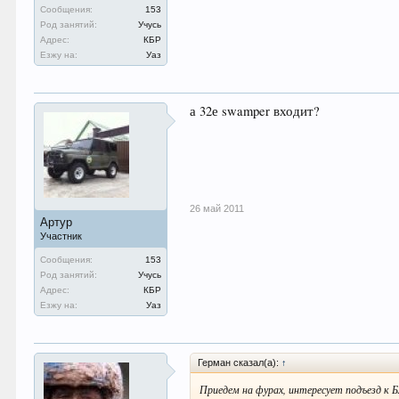
Сообщения:
153
Род занятий:
Учусь
Адрес:
КБР
Езжу на:
Уаз
а 32е swamper входит?
26 май 2011
Артур
Участник
Сообщения:
153
Род занятий:
Учусь
Адрес:
КБР
Езжу на:
Уаз
Герман сказал(а):
↑
Приедем на фурах, интересует подъезд к 