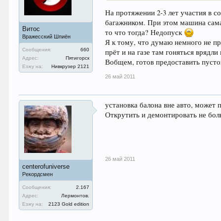
На протяжении 2-3 лет участия в 
багажником. При этом машина сама
Витос
то что тогда? Недопуск
Вражесский Шпиён
Я к тому, что думаю немного не пр
Сообщения:
660
прёт и на газе там гоняться врядли
Адрес:
Пятигорск
Вобщем, готов предоставить пусто
Езжу на:
Нивкрузер 2121
26 май 2011
установка балона вне авто, может 
Открутить и демонтировать не боль
26 май 2011
centerofuniverse
Рекордсмен
Сообщения:
2.167
Адрес:
Лермонтов.
Езжу на:
2123 Gold edition