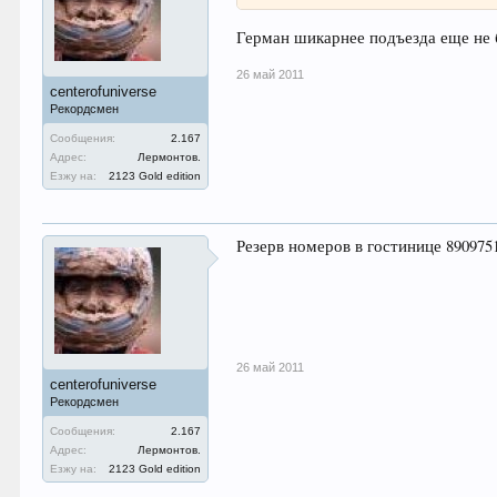
Герман шикарнее подъезда еще не б
26 май 2011
centerofuniverse
Рекордсмен
Сообщения:
2.167
Адрес:
Лермонтов.
Езжу на:
2123 Gold edition
Резерв номеров в гостинице 890975
26 май 2011
centerofuniverse
Рекордсмен
Сообщения:
2.167
Адрес:
Лермонтов.
Езжу на:
2123 Gold edition