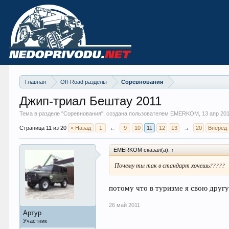
Главная
Off-Road разделы
Соревнования
Джип-триал Бештау 2011
Тема в разделе "
Соревнования
", создана пользователем EMERKOM,
13 апр 20
Страница 11 из 20
< Назад
1
←
9
10
11
12
13
→
20
Вперёд 
EMERKOM сказал(а):
↑
Почему ты так в стандарт хочешь?????
потому что в туризме я свою дру
26 май 2011
Артур
Участник