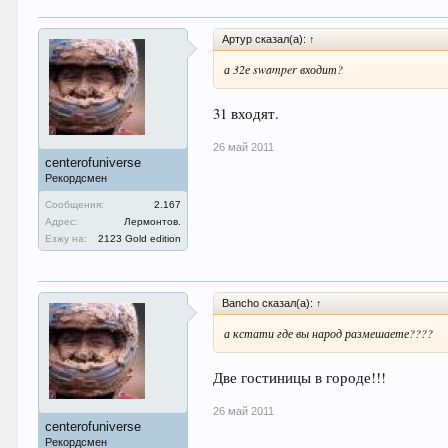
Артур сказал(а):
↑
а 32е swamper входит?
31 входят.
26 май 2011
centerofuniverse
Рекордсмен
Сообщения:
2.167
Адрес:
Лермонтов.
Езжу на:
2123 Gold edition
Bancho сказал(а):
↑
а кстати где вы народ размешаете????
Две гостиницы в городе!!!
26 май 2011
centerofuniverse
Рекордсмен