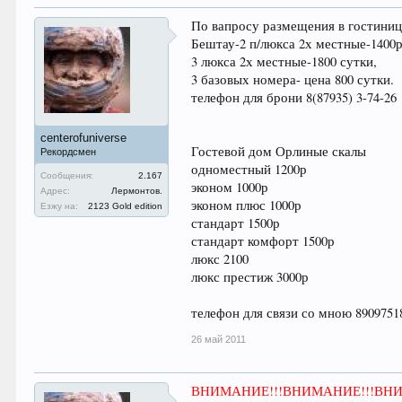
По вапросу размещения в гостиниц
Бештау-2 п/люкса 2х местные-1400р
3 люкса 2х местные-1800 сутки,
3 базовых номера- цена 800 сутки.
телефон для брони 8(87935) 3-74-26
centerofuniverse
Гостевой дом Орлиные скалы
Рекордсмен
одноместный 1200р
Сообщения:
2.167
эконом 1000р
Адрес:
Лермонтов.
эконом плюс 1000р
Езжу на:
2123 Gold edition
стандарт 1500р
стандарт комфорт 1500р
люкс 2100
люкс престиж 3000р
телефон для связи со мною 8909751
26 май 2011
ВНИМАНИЕ!!!ВНИМАНИЕ!!!ВНИ