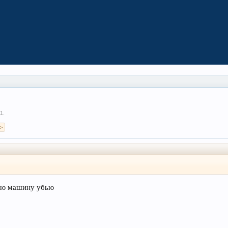
11
.
>
гую машину убью