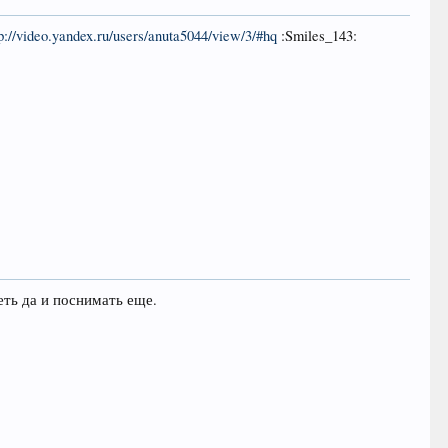
tp://video.yandex.ru/users/anuta5044/view/3/#hq
:Smiles_143:
еть да и поснимать еще.