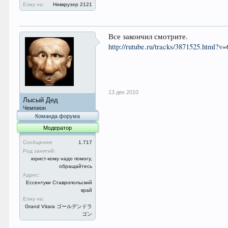
Езжу на:
Нивкрузер 2121
Все закончил смотрите.
http://rutube.ru/tracks/3871525.html
13 дек 2010
Лысый Дед
Чемпион
Команда форума
Модератор
Сообщения:
1.717
Род занятий:
юрист-кому надо помогу,
обращайтесь
Адрес:
Ессентуки Ставропольский
край
Езжу на:
Grand Vitara ゴールデンドラ
ゴン