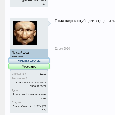
-UAZ@BOBIK 3151,AUDI
A4.
Тогда надо в ютубе регистрироватьс
22 дек 2010
Лысый Дед
Чемпион
Команда форума
Модератор
Сообщения:
1.717
Род занятий:
юрист-кому надо помогу,
обращайтесь
Адрес:
Ессентуки Ставропольский
край
Езжу на:
Grand Vitara ゴールデンドラ
ゴン