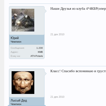
Наши Друзья из клуба 4*4КБР(оп
21 дек 2010
Юрий
Чемпион
Сообщения:
1.230
Адрес:
КМВ
Езжу на:
ATV-Polaris
Класс! Спасибо вспоминаю и грустю
21 дек 2010
Лысый Дед
Чемпион