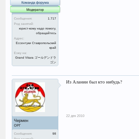
Команда форума
Модератор
Сообщения:
1.717
Род занятий:
юрист-кому надо помогу,
обращайтесь
Адрес:
Ессентуки Ставропольский
край
Езжу на:
Grand Vitara ゴールデンドラ
ゴン
Из Алании был кто нибудь?
22 дек 2010
Чермен
ОРГ
Сообщения:
98
Род занятий: