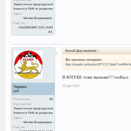
Заместитель председателя
Комитета РАФ по развитию
Адрес:
Москва.Владикавказ.
Езжу на:
-UAZ@BOBIK 3151,AUDI
A4.
Лысый Дед сказал(а):
↑
Все закончил смотрите.
http://rutube.ru/tracks/3871525.html?v=69b
В ЮТУБЕ тоже выложи!!!!:redface:
22 дек 2010
Чермен
ОРГ
Сообщения:
98
Род занятий:
Заместитель председателя
Комитета РАФ по развитию
Адрес:
Москва.Владикавказ.
Езжу на: