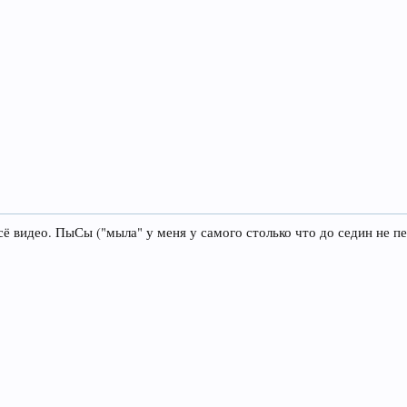
всё видео. ПыСы ("мыла" у меня у самого столько что до седин не 