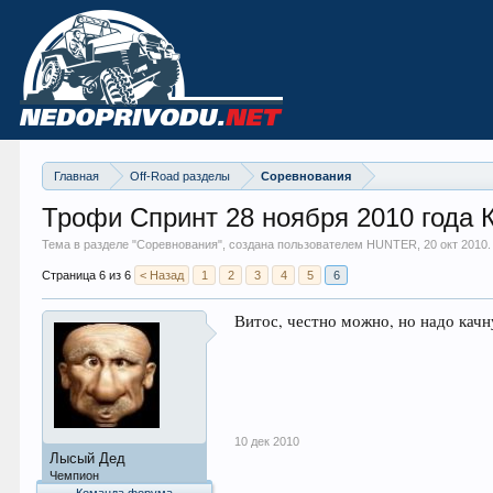
Главная
Off-Road разделы
Соревнования
Трофи Спринт 28 ноября 2010 года 
Тема в разделе "
Соревнования
", создана пользователем HUNTER,
20 окт 2010
.
Страница 6 из 6
< Назад
1
2
3
4
5
6
Витос, честно можно, но надо качну
10 дек 2010
Лысый Дед
Чемпион