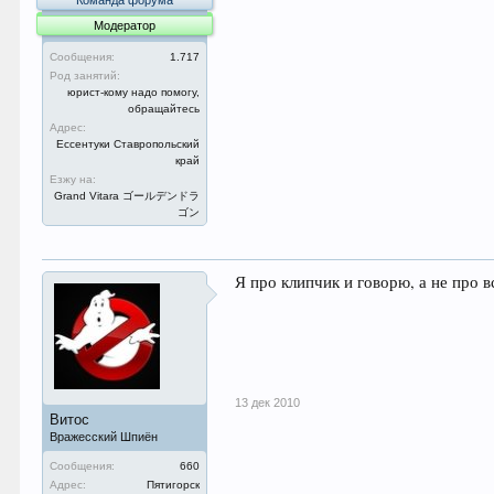
Команда форума
Модератор
Сообщения:
1.717
Род занятий:
юрист-кому надо помогу,
обращайтесь
Адрес:
Ессентуки Ставропольский
край
Езжу на:
Grand Vitara ゴールデンドラ
ゴン
Я про клипчик и говорю, а не про 
13 дек 2010
Витос
Вражесский Шпиён
Сообщения:
660
Адрес:
Пятигорск