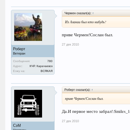
Чермен сказал(а):
↑
Из Алании был кто нибудь?
приве Чермен!Сослан был.
27 дек 2010
Роберт
Ветеран
Сообщения:
780
Адрес:
КЧР. Карачаевск
Езжу на:
ВСЯКАЯ
Роберт сказал(а):
↑
приве Чермен!Сослан был.
Да.И первое место забрал!:Smiles_1
27 дек 2010
СэМ