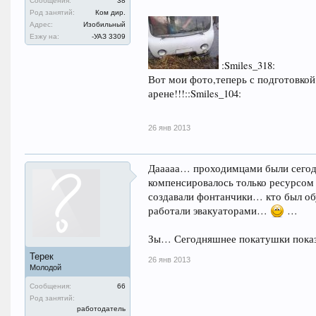
Сообщения:
38
Род занятий:
Ком дир.
Адрес:
Изобильный
Езжу на:
-УАЗ 3309
:Smiles_318:
Вот мои фото,теперь с подготовкой
арене!!!::Smiles_104:
26 янв 2013
Дааааа… проходимцами были сегодня
компенсировалось только ресурсо
создавали фонтанчики… кто был об
работали эвакуаторами…
…
Зы… Сегодняшнее покатушки показал
Терек
26 янв 2013
Молодой
Сообщения:
66
Род занятий:
работодатель