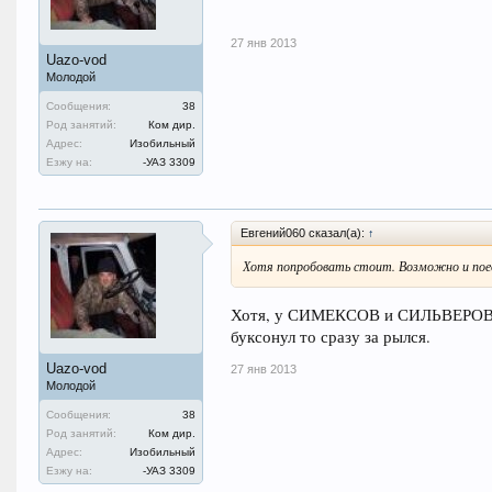
27 янв 2013
Uazo-vod
Молодой
Сообщения:
38
Род занятий:
Ком дир.
Адрес:
Изобильный
Езжу на:
-УАЗ 3309
Евгений060 сказал(а):
↑
Хотя попробовать стоит. Возможно и пое
Хотя, у СИМЕКСОВ и СИЛЬВЕРОВ то
буксонул то сразу за рылся.
Uazo-vod
27 янв 2013
Молодой
Сообщения:
38
Род занятий:
Ком дир.
Адрес:
Изобильный
Езжу на:
-УАЗ 3309