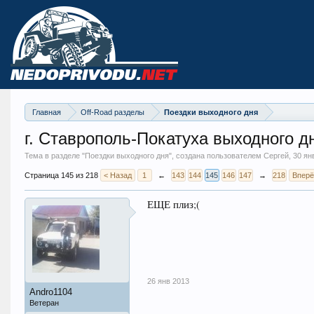
Главная
Off-Road разделы
Поездки выходного дня
г. Ставрополь-Покатуха выходного д
Тема в разделе "
Поездки выходного дня
", создана пользователем Сергей,
30 ян
Страница 145 из 218
< Назад
1
←
143
144
145
146
147
→
218
Вперё
ЕЩЕ плиз;(
26 янв 2013
Andro1104
Ветеран