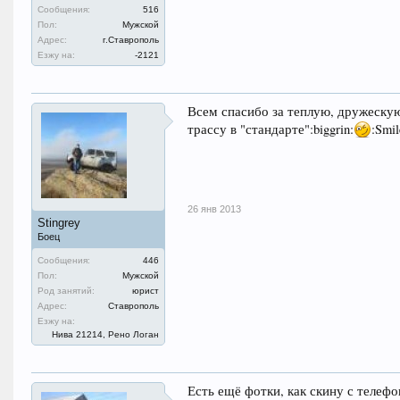
Сообщения:
516
Пол:
Мужской
Адрес:
г.Ставрополь
Езжу на:
-2121
Всем спасибо за теплую, дружеску
трассу в "стандарте":biggrin:
:Smil
26 янв 2013
Stingrey
Боец
Сообщения:
446
Пол:
Мужской
Род занятий:
юрист
Адрес:
Ставрополь
Езжу на:
Нива 21214, Рено Логан
Есть ещё фотки, как скину с телефо