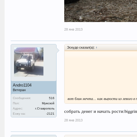
28 янв 2013
Эскудо сказал(а):
↑
Andro1104
Ветеран
вот блин мечта… как вырости из левого 
Сообщения:
516
Пол:
Мужской
Адрес:
г.Ставрополь
собрать денег и начать рости:biggrin
Езжу на:
-2121
28 янв 2013