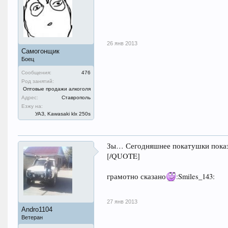
26 янв 2013
Самогонщик
Боец
Сообщения:
476
Род занятий:
Оптовые продажи алкоголя
Адрес:
Ставрополь
Езжу на:
УАЗ, Kawasaki klx 250s
Зы… Сегодняшнее покатушки показал
[/QUOTE]
грамотно сказано
:Smiles_143:
27 янв 2013
Andro1104
Ветеран