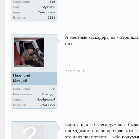
Сообщения:
516
Пол:
Мужской
Адрес:
г.Ставрополь
Езжу на:
-2121
А местные каскадеры на мотоциклах
них.
27 янв 2013
Uazo-vod
Молодой
Сообщения:
38
Род занятий:
Ком дир.
Адрес:
Изобильный
Езжу на:
-УАЗ 3309
Блин… щас вот чего думаю… было 
проходимости цепи противоскольже
это дело посмотреть… ибо подумы