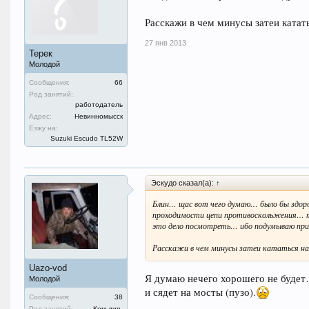
Расскажи в чем минусы затеи катать
27 янв 2013
Терек
Молодой
Сообщения:
66
Род занятий:
работодатель
Адрес:
Невинномысск
Езжу на:
Suzuki Escudo TL52W
Эскудо сказал(а):
↑
Блин… щас вот чего думаю… было бы здор
проходимости цепи противоскольжения… т.
это дело посмотреть… ибо подумываю при
Расскажи в чем минусы затеи кататься на 
Uazo-vod
Я думаю нечего хорошего не будет…
Молодой
и сядет на мосты (пузо).
Сообщения:
38
Род занятий:
Ком дир.