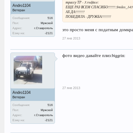
трассу ТР - 3:redface:
Andro1104
ЕЩЕ РАЗ ВСЕМ СПАСИБО!!!!!!:Smiles_143
Ветеран
АХ ДА!!!!!!!!
ПОБЕДИЛА - ДРУЖБА!!!!!!!!
Сообщения:
516
Пол:
Мужской
Адрес:
г.Ставрополь
это просто меня с податным домкр
Езжу на:
-2121
27 янв 2013
фото видео давайте плиз:biggrin:
27 янв 2013
Andro1104
Ветеран
Сообщения:
516
Пол:
Мужской
Адрес:
г.Ставрополь
Езжу на:
-2121