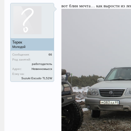
вот блин мечта… как вырости из л
Терек
Молодой
Сообщения:
66
Род занятий:
работодатель
Адрес:
Невинномысск
Езжу на:
Suzuki Escudo TL52W