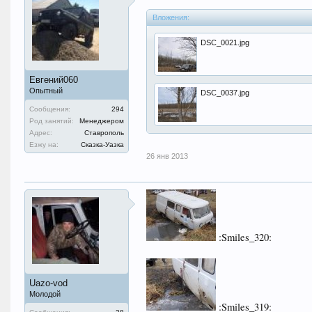
Вложения:
DSC_0021.jpg
Евгений060
Опытный
DSC_0037.jpg
Сообщения:
294
Род занятий:
Менеджером
Адрес:
Ставрополь
Езжу на:
Сказка-Уазка
26 янв 2013
:Smiles_320:
Uazo-vod
Молодой
:Smiles_319: