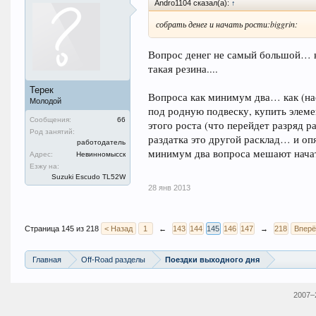
Andro1104 сказал(а):
↑
собрать денег и начать рости:biggrin:
Вопрос денег не самый большой… 
такая резина....
Терек
Вопроса как минимум два… как (нас
Молодой
под родную подвеску, купить элеме
Сообщения:
66
этого роста (что перейдет разряд р
Род занятий:
раздатка это другой расклад… и оп
работодатель
минимум два вопроса мешают нач
Адрес:
Невинномысск
Езжу на:
Suzuki Escudo TL52W
28 янв 2013
Страница 145 из 218
< Назад
1
←
143
144
145
146
147
→
218
Вперё
Главная
Off-Road разделы
Поездки выходного дня
2007–