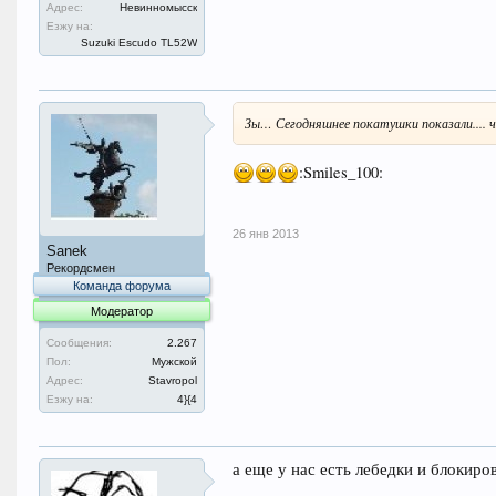
Адрес:
Невинномысск
Езжу на:
Suzuki Escudo TL52W
Зы… Сегодняшнее покатушки показали.... ч
:Smiles_100:
26 янв 2013
Sanek
Рекордсмен
Команда форума
Модератор
Сообщения:
2.267
Пол:
Мужской
Адрес:
Stavropol
Езжу на:
4}{4
а еще у нас есть лебедки и блокиро