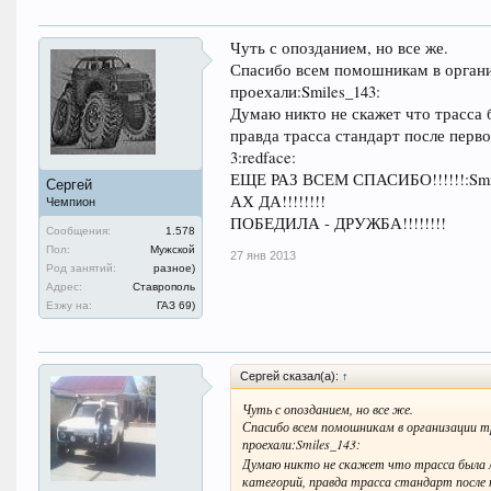
Чуть с опозданием, но все же.
Спасибо всем помошникам в организ
проехали:Smiles_143:
Думаю никто не скажет что трасса 
правда трасса стандарт после перво
3:redface:
ЕЩЕ РАЗ ВСЕМ СПАСИБО!!!!!!:Smil
Сергей
АХ ДА!!!!!!!!
Чемпион
ПОБЕДИЛА - ДРУЖБА!!!!!!!!
Сообщения:
1.578
Пол:
Мужской
27 янв 2013
Род занятий:
разное)
Адрес:
Ставрополь
Езжу на:
ГАЗ 69)
Сергей сказал(а):
↑
Чуть с опозданием, но все же.
Спасибо всем помошникам в организации тр
проехали:Smiles_143:
Думаю никто не скажет что трасса была 
категорий, правда трасса стандарт после 