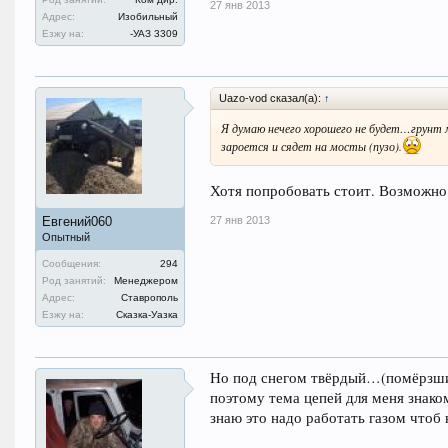
27 янв 2013
Адрес:
Изобильный
Езжу на:
-УАЗ 3309
Uazo-vod сказал(а):
↑
Я думаю нечего хорошего не будет…грунт м
зароется и сядет на мосты (пузо).
Хотя попробовать стоит. Возможно 
27 янв 2013
Евгений060
Опытный
Сообщения:
294
Род занятий:
Менеджером
Адрес:
Ставрополь
Езжу на:
Сказка-Уазка
Но под снегом твёрдый…(помёрзший
поэтому тема цепей для меня знакома
знаю это надо работать газом чтоб