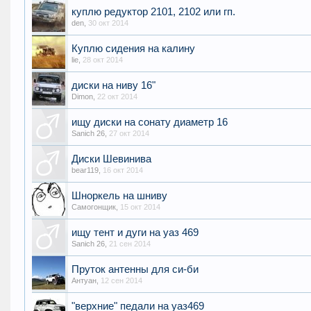
куплю редуктор 2101, 2102 или гп.
den
,
30 окт 2014
Куплю сидения на калину
lie
,
28 окт 2014
диски на ниву 16"
Dimon
,
22 окт 2014
ищу диски на сонату диаметр 16
Sanich 26
,
27 окт 2014
Диски Шевинива
bear119
,
16 окт 2014
Шноркель на шниву
Самогонщик
,
15 окт 2014
ищу тент и дуги на уаз 469
Sanich 26
,
21 сен 2014
Пруток антенны для си-би
Антуан
,
12 сен 2014
"верхние" педали на уаз469