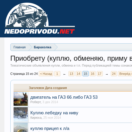
Главная
Барахолка
Приобрету (куплю, обменяю, приму в
Тематические объявления купли, обмена и т.п. Перед публикацией темы ознако
Страница 15 из 24
< Назад
1
←
13
14
15
16
17
→
24
Вперёд 
Заголовок
Дата создания
двигатель на ГАЗ 66 либо ГАЗ 53
Роберт
,
3 дек 2014
Куплю лебедку на ниву
Кирюха
,
25 ноя 2014
куплю прицеп к л/а