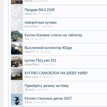
Митяй
,
21 ноя 2014
Продаю ВАЗ-2109
Sanich 26
,
24 ноя 2014
поворотные кулаки
joker31514
,
27 ноя 2014
Куплю боковое стекло на таблетку
Tux
,
26 ноя 2014
Выхлопной коллектор 402дв
Dima777
,
25 ноя 2014
куплю ГБЦ умз 421
макар26рус
,
12 ноя 2014
КУПЛЮ САМОБЛОК НА ШЕВУ НИВУ
Maks_imys
,
9 ноя 2014
Приобрету резину на Ниву
26Land
,
2 ноя 2014
Куплю стальные диски 16Х7
Sanek
,
3 ноя 2014