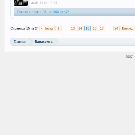
altair
,
14 окт 2014
Показано тем: с 281 по 300 из 478.
Страница 15 из 24
< Назад
1
←
13
14
15
16
17
→
24
Вперёд 
Главная
Барахолка
2007–