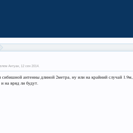
телем Антуан,
12 сен 2014
.
я сибишной антенны длиной 2метра, ну или на крайний случай 1.9м
 и на вряд ли будут.