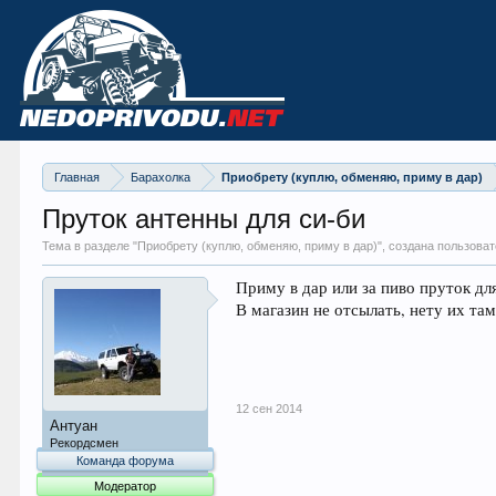
Главная
Барахолка
Приобрету (куплю, обменяю, приму в дар)
Пруток антенны для си-би
Тема в разделе "
Приобрету (куплю, обменяю, приму в дар)
", создана пользова
Приму в дар или за пиво пруток дл
В магазин не отсылать, нету их там
12 сен 2014
Антуан
Рекордсмен
Команда форума
Модератор