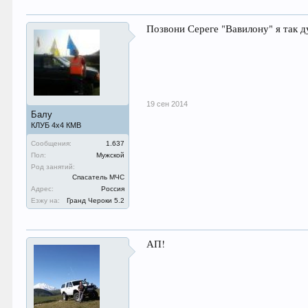
Позвони Сереге "Вавилону" я так д
19 сен 2014
Балу
КЛУБ 4х4 КМВ
Сообщения:
1.637
Пол:
Мужской
Род занятий:
Спасатель МЧС
Адрес:
Россия
Езжу на:
Гранд Чероки 5.2
АП!