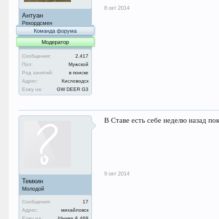
8 окт 2014
Антуан
Рекордсмен
Команда форума
Модератор
Сообщения:
2.417
Пол:
Мужской
Род занятий:
в поиске
Адрес:
Кисловодск
Езжу на:
GW DEER G3
В Ставе есть себе неделю назад пок
9 окт 2014
Темкин
Молодой
Сообщения:
17
Адрес:
михайловск
Езжу на:
Шнива & 469