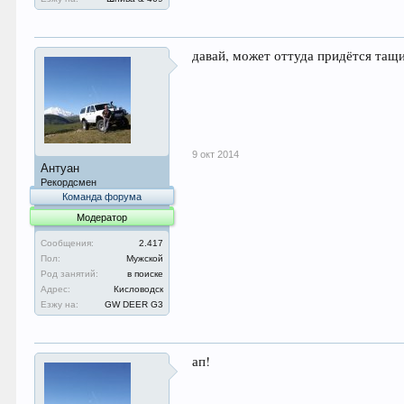
давай, может оттуда придётся тащ
9 окт 2014
Антуан
Рекордсмен
Команда форума
Модератор
Сообщения:
2.417
Пол:
Мужской
Род занятий:
в поиске
Адрес:
Кисловодск
Езжу на:
GW DEER G3
ап!