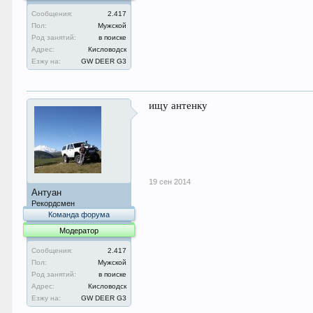
Сообщения:
2.417
Пол:
Мужской
Род занятий:
в поиске
Адрес:
Кисловодск
Езжу на:
GW DEER G3
ищу антенку
19 сен 2014
Антуан
Рекордсмен
Команда форума
Модератор
Сообщения:
2.417
Пол:
Мужской
Род занятий:
в поиске
Адрес:
Кисловодск
Езжу на:
GW DEER G3