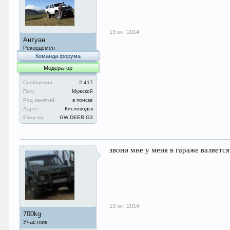
13 окт 2014
Антуан
Рекордсмен
Команда форума
Модератор
Сообщения:
2.417
Пол:
Мужской
Род занятий:
в поиске
Адрес:
Кисловодск
Езжу на:
GW DEER G3
звони мне у меня в гараже валяется
13 окт 2014
700kg
Участник