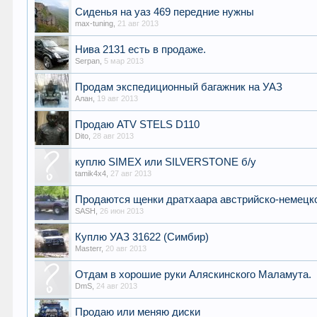
Сиденья на уаз 469 передние нужны
max-tuning
,
21 авг 2013
Нива 2131 есть в продаже.
Serpan
,
5 мар 2013
Продам экспедиционный багажник на УАЗ
Алан
,
19 авг 2013
Продаю ATV STELS D110
Dito
,
28 авг 2013
куплю SIMEX или SILVERSTONE б/у
tamik4x4
,
27 авг 2013
Продаются щенки дратхаара австрийско-немецко
SASH
,
26 июн 2013
Куплю УАЗ 31622 (Симбир)
Masterr
,
20 авг 2013
Отдам в хорошие руки Аляскинского Маламута.
DmS
,
24 авг 2013
Продаю или меняю диски