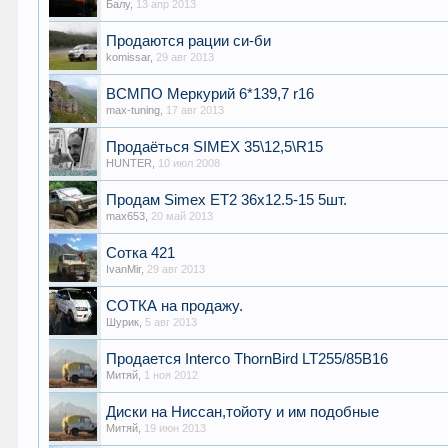
Балу
,
13 апр 2013
Продаются рации си-би
komissar
,
29 авг 2013
ВСМПО Меркурий 6*139,7 r16
max-tuning
,
17 авг 2013
Продаёться SIMEX 35\12,5\R15
HUNTER
,
10 июл 2008
Продам Simex ET2 36x12.5-15 5шт.
max653
,
20 май 2013
Сотка 421
IvanMir
,
29 авг 2013
СОТКА на продажу.
Шурик
,
5 авг 2013
Продается Interco ThornBird LT255/85В16
Митяй
,
1 ноя 2012
Диски на Ниссан,тойоту и им подобные
Митяй
,
19 июн 2013