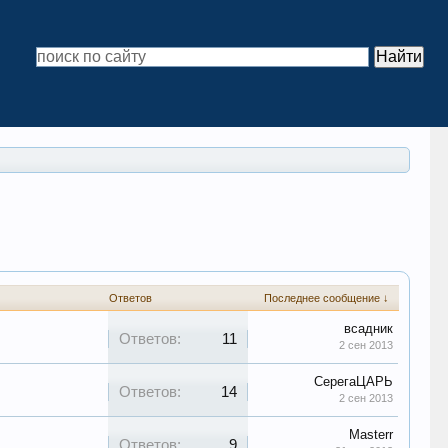
Ответов
Последнее сообщение ↓
всадник
Ответов:
11
2 сен 2013
СерегаЦАРЬ
Ответов:
14
2 сен 2013
Masterr
Ответов:
9