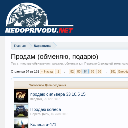
Главная
Барахолка
Продам (обменяю, подарю)
Тематические объявления продажи, обмена и т.п. Перед публикацией темы озн
Страница 84 из 181
< Назад
1
←
82
83
84
85
86
→
181
Вперё
Заголовок
Дата создания
продаю сильвера 33 10.5 15
всадник
,
20 авг 2013
Продаю колеса
СерегаЦАРЬ
,
16 июл 2013
Колеса я-471